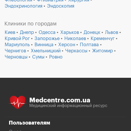
Флебология
Фтизиатрия
Хирургия
Эндокринология
Эндоскопия
Клиники по городам
Киев
Днепр
Одесса
Харьков
Донецк
Львов
Кривой Рог
Запорожье
Николаев
Кременчуг
Мариуполь
Винница
Херсон
Полтава
Чернигов
Хмельницкий
Черкассы
Житомир
Черновцы
Сумы
Ровно
Medcentre.com.ua
Медицинский информационный ресурс
Пользователям