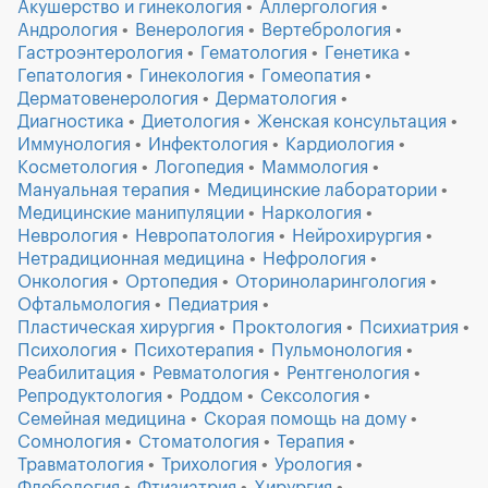
Акушерство и гинекология
Аллергология
Андрология
Венерология
Вертебрология
Гастроэнтерология
Гематология
Генетика
Гепатология
Гинекология
Гомеопатия
Дерматовенерология
Дерматология
Диагностика
Диетология
Женская консультация
Иммунология
Инфектология
Кардиология
Косметология
Логопедия
Маммология
Мануальная терапия
Медицинские лаборатории
Медицинские манипуляции
Наркология
Неврология
Невропатология
Нейрохирургия
Нетрадиционная медицина
Нефрология
Онкология
Ортопедия
Оториноларингология
Офтальмология
Педиатрия
Пластическая хирургия
Проктология
Психиатрия
Психология
Психотерапия
Пульмонология
Реабилитация
Ревматология
Рентгенология
Репродуктология
Роддом
Сексология
Семейная медицина
Скорая помощь на дому
Сомнология
Стоматология
Терапия
Травматология
Трихология
Урология