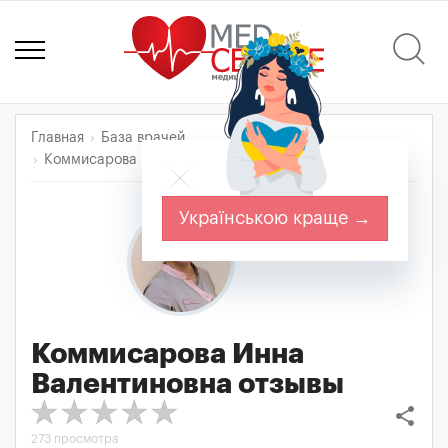
Главная
База врачей
Коммисарова Инна Валентиновна
Отзывы
Українською краще →
Коммисарова Инна
Валентиновна
отзывы
share
273 просмотра