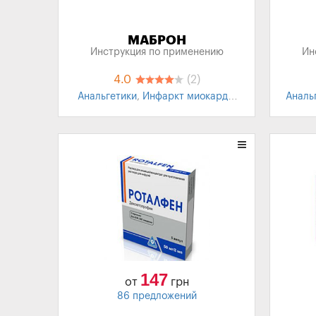
МАБРОН
Инструкция по применению
Ин
4.0
(2)
Анальгетики
,
Инфаркт миокарда
,
Аналь
Травмы
,
Болевой синдром
,
Невралгия
,
Мигрень
147
от
грн
86 предложений