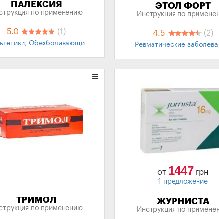
ПАЛЕКСИЯ
ЭТОЛ ФОРТ
струкция по применению
Инструкция по примене
5.0
(1)
4.5
(2)
ьгетики
,
Обезболивающие
Ревматические заболева
параты
,
Обезболивающее
Ревматоидный артрит
Остеоартрит
,
Обезболив
препараты
,
Обезболива
Анальгетики
1447
от
грн
1 предложение
ТРИМОЛ
ЖУРНИСТА
струкция по применению
Инструкция по примене