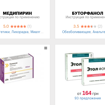
МЕДИПИРИН
БУТОРФАНОЛ
струкция по применению
Инструкция по примене
5.0
(1)
3.5
(2)
гетики
,
Лихорадка
,
Миалгия
,
Обезболивающее
,
Анальг
Артралгия
,
Невралгия
Сильные боли
,
Производ
морфина
164
от
грн
93 предложения