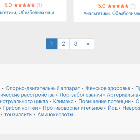
5.0
(1)
5.0
(1)
ьгетики
,
Обезболивающие
Анальгетики
,
Обезболива
раты
,
Головная боль
,
Зубная
препараты
боль
,
Мигрень
1
2
3
»
а
Опорно-двигательный аппарат
Женское здоровье
П
ические расстройства
Лор-заболевания
Артериальная
нструального цикла
Климакс
Повышение потенции
С
Грибок ногтей
Противовоспалительное
Йод
Невро
тонзиллиты
Аминокислоты