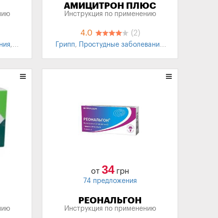
АМИЦИТРОН ПЛЮС
нию
Инструкция по применению
4.0
(2)
ния
,
Грипп
,
Простудные заболевания
,
,
ОРВИ
,
ОРЗ
,
Жаропонижающее
,
ающие
Анальгетики
,
Обезболивающие
ющее
,
препараты
,
Обезболивающее
34
от
грн
74 предложения
РЕОНАЛЬГОН
нию
Инструкция по применению