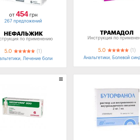
454
от
грн
267 предложений
ТРАМАДОЛ
НЕФАЛЬЖИК
Инструкция по примене
струкция по применению
5.0
(1)
5.0
(1)
Анальгетики
,
Болевой син
альгетики
,
Лечение боли
Обезболивающее