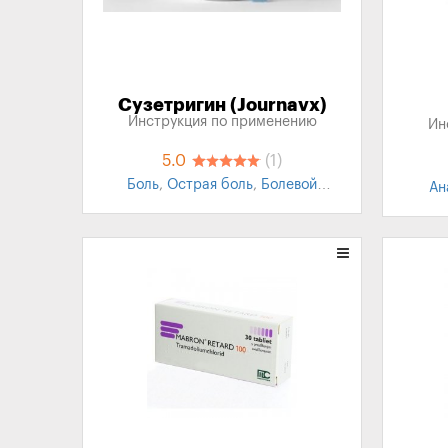
Сузетригин (Journavx)
Инструкция по применению
Ин
5.0
(1)
Боль
,
Острая боль
,
Болевой
Ан
синдром
,
Послеоперационные
боли
,
Анальгетики