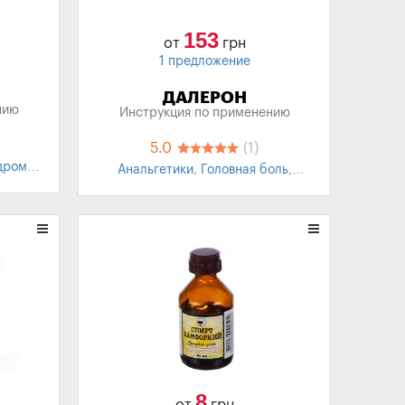
153
от
грн
1 предложение
ДАЛЕРОН
нию
Инструкция по применению
5.0
(1)
дром
,
Анальгетики
,
Головная боль
,
Мигрень
,
Зубная боль
,
Невралгия
,
Миалгия
,
Лихорадка
8