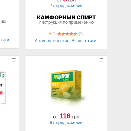
от
грн
77 предложений
КАМФОРНЫЙ СПИРТ
нию
Инструкция по применению
5.0
(1)
етики
,
Антисептическое
,
Анальгетики
,
ные
Противовоспалительное
116
от
грн
87 предложений