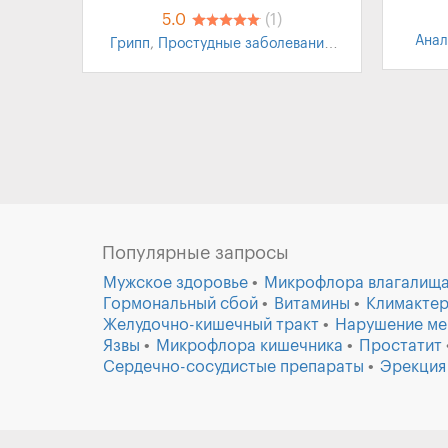
5.0
(1)
Анал
Грипп
,
Простудные заболевания
,
препа
ОРВИ
,
ОРЗ
,
Анальгетики
,
Жаропонижающее
,
Обезболивающие препараты
,
Обезболивающее
Популярные запросы
Мужское здоровье
Микрофлора влагалищ
Гормональный сбой
Витамины
Климактер
Желудочно-кишечный тракт
Нарушение ме
Язвы
Микрофлора кишечника
Простатит
Сердечно-сосудистые препараты
Эрекция