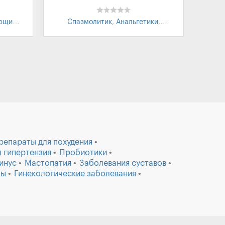
ющие
Спазмолитик
,
Анальгетики
,
Обезболивающее
репараты для похудения
 гипертензия
Пробиотики
инус
Мастопатия
Заболевания суставов
зы
Гинекологические заболевания