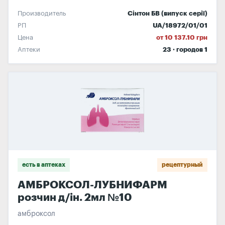
Производитель
Сінтон БВ (випуск серії)
РП
UA/18972/01/01
Цена
от 10 137.10 грн
Аптеки
23 · городов 1
есть в аптеках
рецептурный
АМБРОКСОЛ-ЛУБНИФАРМ
розчин д/ін. 2мл №10
амброксол