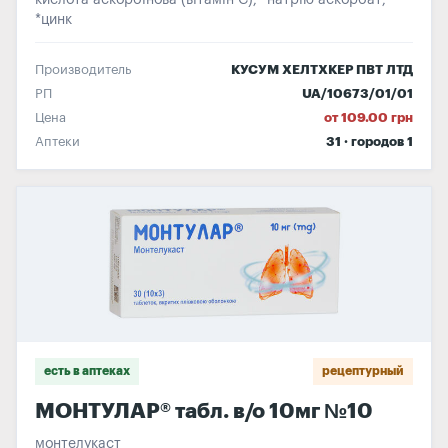
кислота аскорбінова (вітамін С); *натрію аскорбат;
*цинк
Производитель
КУСУМ ХЕЛТХКЕР ПВТ ЛТД
РП
UA/10673/01/01
Цена
от 109.00 грн
Аптеки
31 · городов 1
есть в аптеках
рецептурный
МОНТУЛАР® табл. в/о 10мг №10
монтелукаст