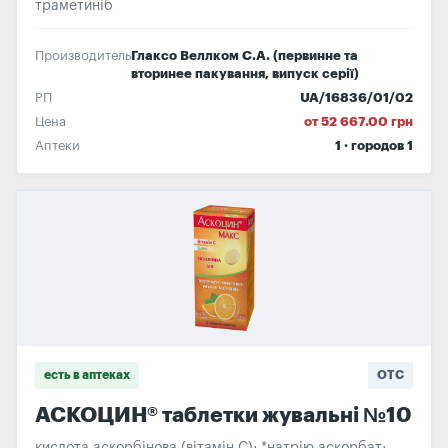
траметиніб
Производитель
Глаксо Веллком С.А. (первинне та
вторинее пакування, випуск серії)
РП
UA/16836/01/02
Цена
от 52 667.00 грн
Аптеки
1 · городов 1
есть в аптеках
OTC
АСКОЦИН® таблетки жувальні №10