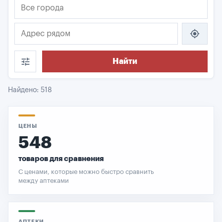
my_location
tune
Найти
Найдено: 518
ЦЕНЫ
548
товаров для сравнения
С ценами, которые можно быстро сравнить
между аптеками
АПТЕКИ