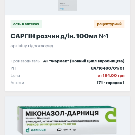
есть в аптеках
рецептурный
САРГІН розчин д/ін. 100мл №1
аргініну гідрохлорид
Производитель
АТ "Фармак" (Повний цикл виробництва)
РП
UA/16480/01/01
Цена
от 184.00 грн
Аптеки
171 · городов 1