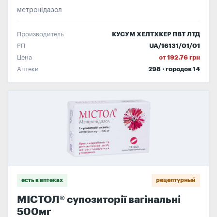
метронідазол
Производитель
КУСУМ ХЕЛТХКЕР ПВТ ЛТД
РП
UA/16131/01/01
Цена
от 192.76 грн
Аптеки
298 · городов 14
есть в аптеках
рецептурный
МІСТОЛ® супозиторії вагінальні
500мг