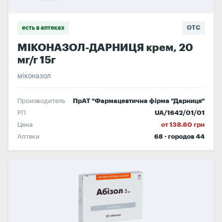
есть в аптеках
OTC
МІКОНАЗОЛ-ДАРНИЦЯ крем, 20
мг/г 15г
міконазол
Производитель
ПрАТ "Фармацевтична фірма "Дарниця"
РП
UA/1642/01/01
Цена
от 138.60 грн
Аптеки
68 · городов 44