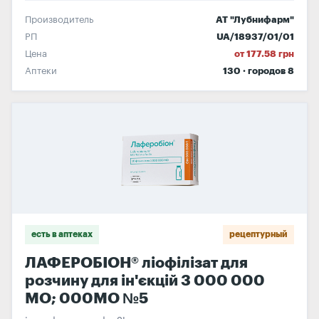
Производитель
АТ "Лубнифарм"
РП
UA/18937/01/01
Цена
от 177.58 грн
Аптеки
130 · городов 8
есть в аптеках
рецептурный
ЛАФЕРОБІОН® ліофілізат для
розчину для ін'єкцій 3 000 000
МО; 000МО №5