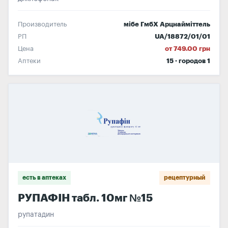
Производитель
мібе ГмбХ Арцнайміттель
РП
UA/18872/01/01
Цена
от 749.00 грн
Аптеки
15 · городов 1
есть в аптеках
рецептурный
РУПАФІН табл. 10мг №15
рупатадин