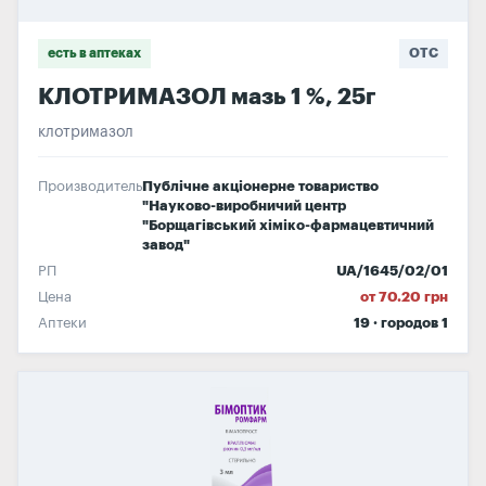
есть в аптеках
OTC
КЛОТРИМАЗОЛ мазь 1 %, 25г
клотримазол
Производитель
Публічне акціонерне товариство
"Науково-виробничий центр
"Борщагівський хіміко-фармацевтичний
завод"
РП
UA/1645/02/01
Цена
от 70.20 грн
Аптеки
19 · городов 1