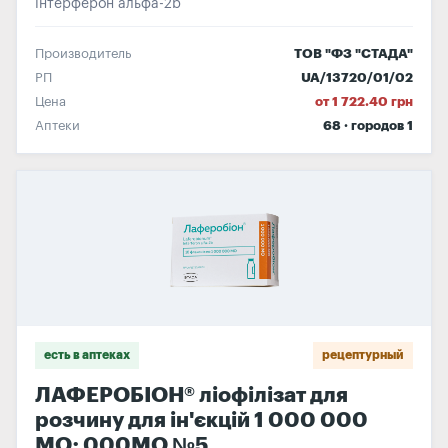
інтерферон альфа-2b
Производитель
ТОВ "ФЗ "СТАДА"
РП
UA/13720/01/02
Цена
от 1 722.40 грн
Аптеки
68 · городов 1
есть в аптеках
рецептурный
ЛАФЕРОБІОН® ліофілізат для
розчину для ін'єкцій 1 000 000
МО; 000МО №5