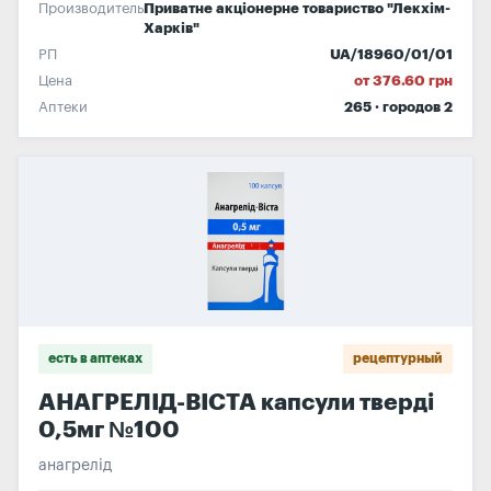
Производитель
Приватне акціонерне товариство "Лекхім-
Харків"
РП
UA/18960/01/01
Цена
от 376.60 грн
Аптеки
265 · городов 2
есть в аптеках
рецептурный
АНАГРЕЛІД-ВІСТА капсули тверді
0,5мг №100
анагрелід