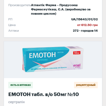
Производитель
Атлантік Фарма – Продусоеш
Фармасеутікаш, С.А. (виробництво за
повним циклом)
РП
UA/15643/01/02
Цена
от 612.50 грн
Аптеки
272 · городов 14
есть в аптеках
рецептурный
ЕМОТОН табл. в/о 50мг №10
сертралін