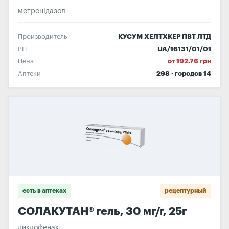
метронідазол
Производитель
КУСУМ ХЕЛТХКЕР ПВТ ЛТД
РП
UA/16131/01/01
Цена
от 192.76 грн
Аптеки
298 · городов 14
есть в аптеках
рецептурный
СОЛАКУТАН® гель, 30 мг/г, 25г
диклофенак