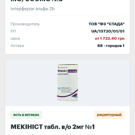
інтерферон альфа-2b
Производитель
ТОВ "ФЗ "СТАДА"
РП
UA/13720/01/01
Цена
от 1 722.40 грн
Аптеки
68 · городов 1
есть в аптеках
рецептурный
МЕКІНІСТ табл. в/о 2мг №1