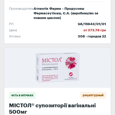
Производитель
Атлантік Фарма – Продусоеш
Фармасеутікаш, С.А. (виробництво за
повним циклом)
РП
UA/15643/01/01
Цена
от 373.76 грн
Аптеки
308 · городов 22
есть в аптеках
рецептурный
МІСТОЛ® супозиторії вагінальні
500мг