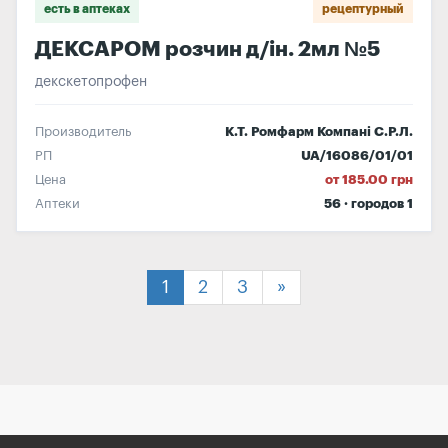
есть в аптеках
рецептурный
ДЕКСАРОМ розчин д/ін. 2мл №5
декскетопрофен
Производитель
К.Т. Ромфарм Компані С.Р.Л.
РП
UA/16086/01/01
Цена
от 185.00 грн
Аптеки
56 · городов 1
1
2
3
»