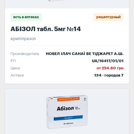
есть в аптеках
рецептурный
АБІЗОЛ табл. 5мг №14
арипіпразол
Производитель
НОБЕЛ ІЛАЧ САНАЇ ВЕ ТІДЖАРЕТ А.Ш.
РП
UA/16417/01/01
Цена
от 254.80 грн
Аптеки
134 · городов 7