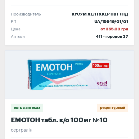
Производитель
КУСУМ ХЕЛТХКЕР ПВТ ЛТД
РП
UA/15649/01/01
Цена
от 355.03 грн
Аптеки
411 · городов 37
есть в аптеках
рецептурный
ЕМОТОН табл. в/о 100мг №10
сертралін