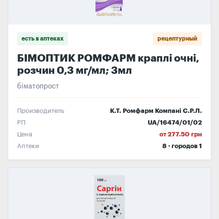
есть в аптеках
рецептурный
БІМОПТИК РОМФАРМ краплі очні,
розчин 0,3 мг/мл; 3мл
біматопрост
Производитель
К.Т. Ромфарм Компані С.Р.Л.
РП
UA/16474/01/02
Цена
от 277.50 грн
Аптеки
8 · городов 1