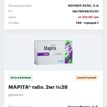
Производитель
НОУКОР ХЕЛС, С.А
РП
UA/18949/01/01
Цена
от 212.50 грн
Аптеки
129 · городов 1
есть в аптеках
рецептурный
МАРІТА® табл. 2мг №28
дієногест
Производитель
Сіндеа Фарма, С.Л.