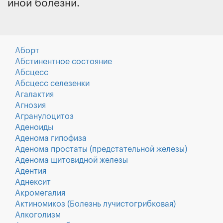
иной болезни.
Аборт
Абстинентное состояние
Абсцесс
Абсцесс селезенки
Агалактия
Агнозия
Агранулоцитоз
Аденоиды
Аденома гипофиза
Аденома простаты (предстательной железы)
Аденома щитовидной железы
Адентия
Аднексит
Акромегалия
Актиномикоз (Болезнь лучистогрибковая)
Алкоголизм