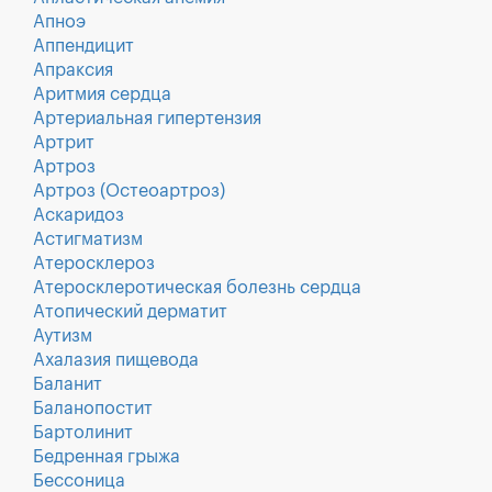
Апноэ
Аппендицит
Апраксия
Аритмия сердца
Артериальная гипертензия
Артрит
Артроз
Артроз (Остеоартроз)
Аскаридоз
Астигматизм
Атеросклероз
Атеросклеротическая болезнь сердца
Атопический дерматит
Аутизм
Ахалазия пищевода
Баланит
Баланопостит
Бартолинит
Бедренная грыжа
Бессоница