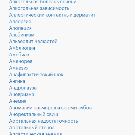
Алкогольная болезнь печени
Алкогольная зависимость
Аллергический контактный дерматит
Аллергия
Алопеция
Альбинизм
Альвеолит челюстей
Амблиопия
Амебиаз
Аменорея
Амнезия
Анафилактический шок
Ангина
Андропауза
Аневризма
Анемия
Аномалии размеров и формы зубов
Аноректальный свищ
Аортальная недостаточность
Аортальный стеноз
Апластическая анемия