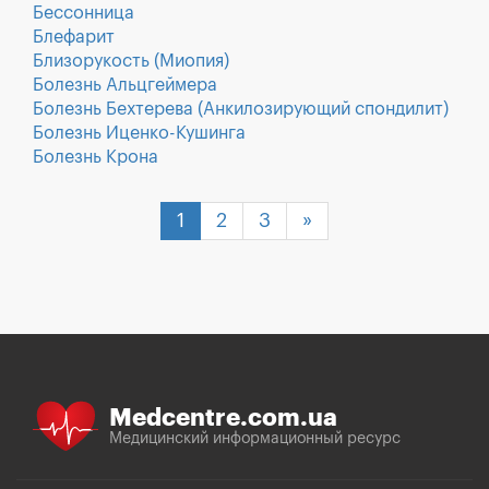
Бессонница
Блефарит
Близорукость (Миопия)
Болезнь Альцгеймера
Болезнь Бехтерева (Анкилозирующий спондилит)
Болезнь Иценко-Кушинга
Болезнь Крона
1
2
3
»
Medcentre.com.ua
Медицинский информационный ресурс