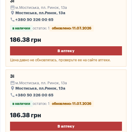
3і
storefront
м.Мостиська, пл. Ринок, 13а
place
Мостиська, пл.Ринок, 13а
call
+380 50 326 00 65
в наличии
остаток: 1
обновлено: 11.07.2026
186.38 грн
В аптеку
Цена давно не обновлялась, проверьте ее на сайте аптеки.
3і
storefront
м.Мостиська, пл. Ринок, 13а
place
Мостиська, пл.Ринок, 13а
call
+380 50 326 00 65
в наличии
остаток: 1
обновлено: 11.07.2026
186.38 грн
В аптеку