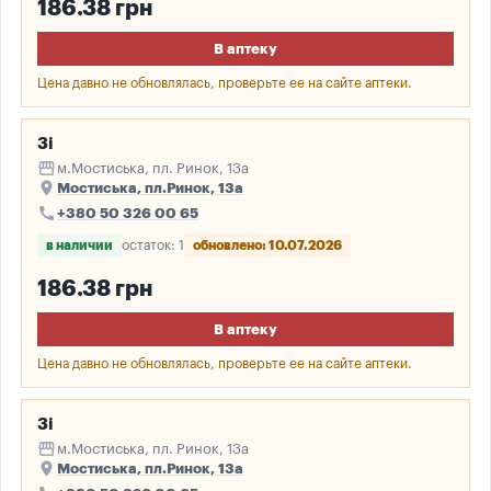
186.38 грн
В аптеку
Цена давно не обновлялась, проверьте ее на сайте аптеки.
3і
storefront
м.Мостиська, пл. Ринок, 13а
place
Мостиська, пл.Ринок, 13а
call
+380 50 326 00 65
в наличии
остаток: 1
обновлено: 10.07.2026
186.38 грн
В аптеку
Цена давно не обновлялась, проверьте ее на сайте аптеки.
3і
storefront
м.Мостиська, пл. Ринок, 13а
place
Мостиська, пл.Ринок, 13а