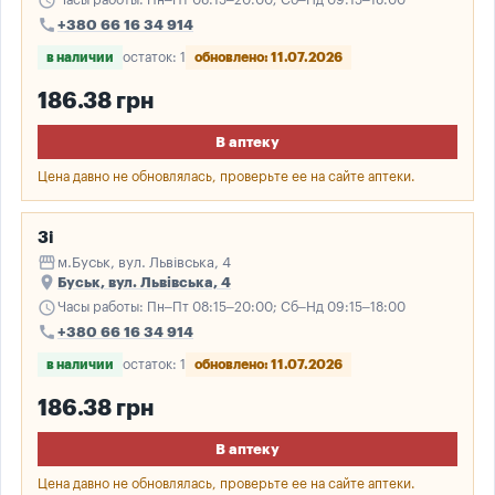
schedule
Часы работы: Пн–Пт 08:15–20:00; Сб–Нд 09:15–18:00
call
+380 66 16 34 914
в наличии
остаток: 1
обновлено: 11.07.2026
186.38 грн
В аптеку
Цена давно не обновлялась, проверьте ее на сайте аптеки.
3і
storefront
м.Буськ, вул. Львівська, 4
place
Буськ, вул. Львівська, 4
schedule
Часы работы: Пн–Пт 08:15–20:00; Сб–Нд 09:15–18:00
call
+380 66 16 34 914
в наличии
остаток: 1
обновлено: 11.07.2026
186.38 грн
В аптеку
Цена давно не обновлялась, проверьте ее на сайте аптеки.