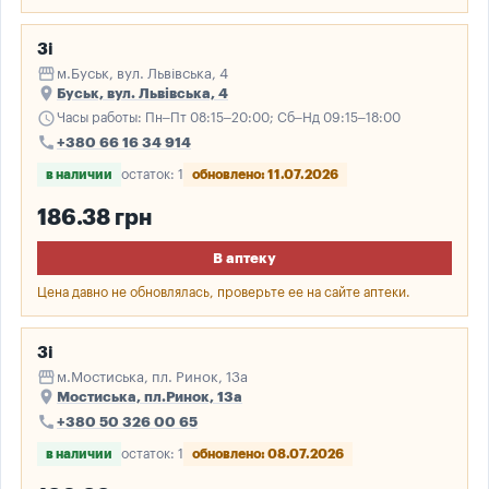
3і
storefront
м.Буськ, вул. Львівська, 4
place
Буськ, вул. Львівська, 4
schedule
Часы работы: Пн–Пт 08:15–20:00; Сб–Нд 09:15–18:00
call
+380 66 16 34 914
в наличии
остаток: 1
обновлено: 11.07.2026
186.38 грн
В аптеку
Цена давно не обновлялась, проверьте ее на сайте аптеки.
3і
storefront
м.Мостиська, пл. Ринок, 13а
place
Мостиська, пл.Ринок, 13а
call
+380 50 326 00 65
в наличии
остаток: 1
обновлено: 08.07.2026