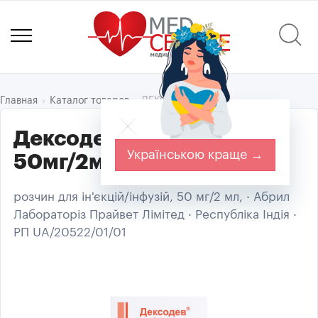
ДЕКСОДЕВ®
Главная
Каталог товаров
Дексодев р-н д/ін./інф.
Українською краще →
50мг/2мл амп. 2мл №5
розчин для ін'єкцій/інфузій, 50 мг/2 мл, · Абрил
Лабораторіз Прайвет Лімітед · Республіка Індія ·
РП UA/20522/01/01