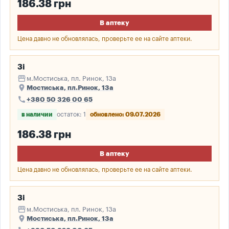
186.38 грн
В аптеку
Цена давно не обновлялась, проверьте ее на сайте аптеки.
3і
storefront
м.Мостиська, пл. Ринок, 13а
place
Мостиська, пл.Ринок, 13а
call
+380 50 326 00 65
в наличии
остаток: 1
обновлено: 09.07.2026
186.38 грн
В аптеку
Цена давно не обновлялась, проверьте ее на сайте аптеки.
3і
storefront
м.Мостиська, пл. Ринок, 13а
place
Мостиська, пл.Ринок, 13а