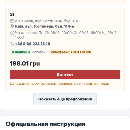
3і
storefront
с. Банилів, вул. Гостинець, буд. 114
place
Київ, вул. Гостинець, буд. 114-а
schedule
Часы работы: Пн–Пт 08:15–20:00; Сб 09:15–18:00; Нд 09:15–
17:00
call
+380 66 223 13 18
в наличии
остаток: 1
обновлено: 09.07.2026
198.01 грн
В аптеку
Цена давно не обновлялась, проверьте ее на сайте аптеки.
Показать еще предложения
Официальная инструкция