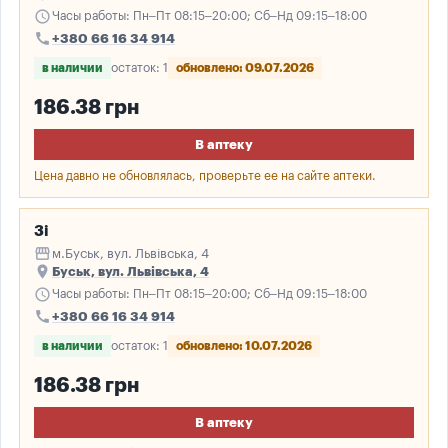
schedule
Часы работы: Пн–Пт 08:15–20:00; Сб–Нд 09:15–18:00
call
+380 66 16 34 914
в наличии
остаток: 1
обновлено: 09.07.2026
186.38 грн
В аптеку
Цена давно не обновлялась, проверьте ее на сайте аптеки.
3і
storefront
м.Буськ, вул. Львівська, 4
place
Буськ, вул. Львівська, 4
schedule
Часы работы: Пн–Пт 08:15–20:00; Сб–Нд 09:15–18:00
call
+380 66 16 34 914
в наличии
остаток: 1
обновлено: 10.07.2026
186.38 грн
В аптеку