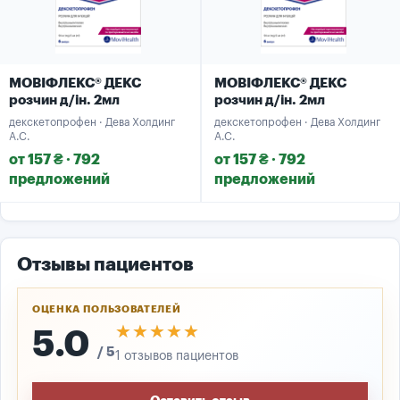
МОВІФЛЕКС® ДЕКС
МОВІФЛЕКС® ДЕКС
розчин д/ін. 2мл
розчин д/ін. 2мл
декскетопрофен · Дева Холдинг
декскетопрофен · Дева Холдинг
А.С.
А.С.
от 157 ₴ · 792
от 157 ₴ · 792
предложений
предложений
Отзывы пациентов
ОЦЕНКА ПОЛЬЗОВАТЕЛЕЙ
★★★★★
★★★★★
5.0
/ 5
1 отзывов пациентов