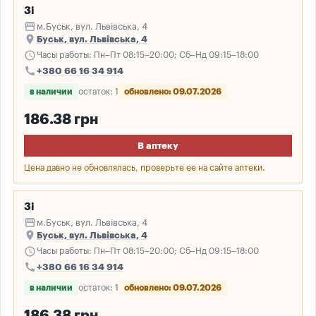
3і
storefront
м.Буськ, вул. Львівська, 4
place
Буськ, вул. Львівська, 4
schedule
Часы работы: Пн–Пт 08:15–20:00; Сб–Нд 09:15–18:00
call
+380 66 16 34 914
в наличии
остаток: 1
обновлено: 09.07.2026
186.38 грн
В аптеку
Цена давно не обновлялась, проверьте ее на сайте аптеки.
3і
storefront
м.Буськ, вул. Львівська, 4
place
Буськ, вул. Львівська, 4
schedule
Часы работы: Пн–Пт 08:15–20:00; Сб–Нд 09:15–18:00
call
+380 66 16 34 914
в наличии
остаток: 1
обновлено: 09.07.2026
186.38 грн