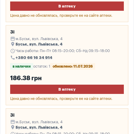
В аптеку
Цена давно не обновлялась, проверьте ее на сайте аптеки.
3і
storefront
м.Буськ, вул. Львівська, 4
place
Буськ, вул. Львівська, 4
schedule
Часы работы: Пн–Пт 08:15–20:00; Сб–Нд 09:15–18:00
call
+380 66 16 34 914
в наличии
остаток: 1
обновлено: 11.07.2026
186.38 грн
В аптеку
Цена давно не обновлялась, проверьте ее на сайте аптеки.
3і
storefront
м.Буськ, вул. Львівська, 4
place
Буськ, вул. Львівська, 4