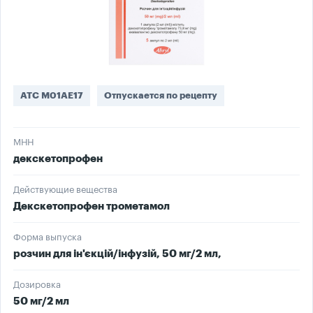
ATC M01AE17
Отпускается по рецепту
МНН
декскетопрофен
Действующие вещества
Декскетопрофен трометамол
Форма выпуска
розчин для ін'єкцій/інфузій, 50 мг/2 мл,
Дозировка
50 мг/2 мл