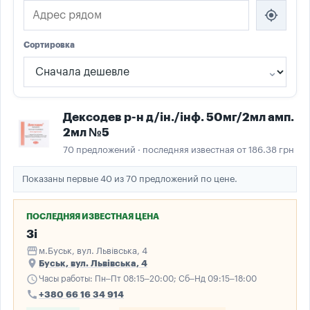
my_location
Сортировка
Дексодев р-н д/ін./інф. 50мг/2мл амп.
2мл №5
70 предложений · последняя известная от 186.38 грн
Показаны первые 40 из 70 предложений по цене.
ПОСЛЕДНЯЯ ИЗВЕСТНАЯ ЦЕНА
3і
storefront
м.Буськ, вул. Львівська, 4
place
Буськ, вул. Львівська, 4
schedule
Часы работы: Пн–Пт 08:15–20:00; Сб–Нд 09:15–18:00
call
+380 66 16 34 914