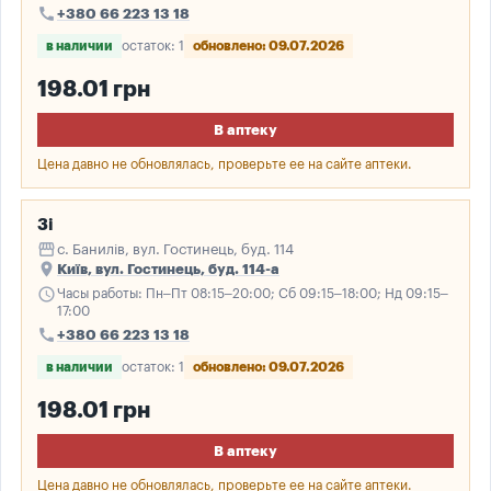
call
+380 66 223 13 18
в наличии
остаток: 1
обновлено: 09.07.2026
198.01 грн
В аптеку
Цена давно не обновлялась, проверьте ее на сайте аптеки.
3і
storefront
с. Банилів, вул. Гостинець, буд. 114
place
Київ, вул. Гостинець, буд. 114-а
schedule
Часы работы: Пн–Пт 08:15–20:00; Сб 09:15–18:00; Нд 09:15–
17:00
call
+380 66 223 13 18
в наличии
остаток: 1
обновлено: 09.07.2026
198.01 грн
В аптеку
Цена давно не обновлялась, проверьте ее на сайте аптеки.