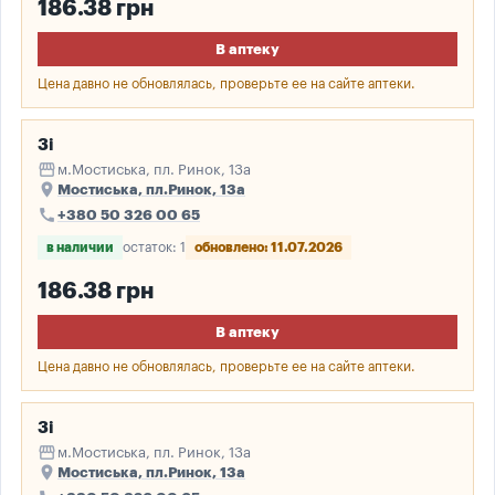
186.38 грн
В аптеку
Цена давно не обновлялась, проверьте ее на сайте аптеки.
3і
storefront
м.Мостиська, пл. Ринок, 13а
place
Мостиська, пл.Ринок, 13а
call
+380 50 326 00 65
в наличии
остаток: 1
обновлено: 11.07.2026
186.38 грн
В аптеку
Цена давно не обновлялась, проверьте ее на сайте аптеки.
3і
storefront
м.Мостиська, пл. Ринок, 13а
place
Мостиська, пл.Ринок, 13а