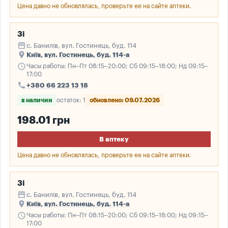
Цена давно не обновлялась, проверьте ее на сайте аптеки.
3і
storefront
с. Банилів, вул. Гостинець, буд. 114
place
Київ, вул. Гостинець, буд. 114-а
schedule
Часы работы: Пн–Пт 08:15–20:00; Сб 09:15–18:00; Нд 09:15–
17:00
call
+380 66 223 13 18
в наличии
остаток: 1
обновлено: 09.07.2026
198.01 грн
В аптеку
Цена давно не обновлялась, проверьте ее на сайте аптеки.
3і
storefront
с. Банилів, вул. Гостинець, буд. 114
place
Київ, вул. Гостинець, буд. 114-а
schedule
Часы работы: Пн–Пт 08:15–20:00; Сб 09:15–18:00; Нд 09:15–
17:00