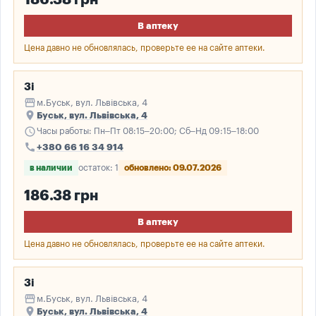
В аптеку
Цена давно не обновлялась, проверьте ее на сайте аптеки.
3і
storefront
м.Буськ, вул. Львівська, 4
place
Буськ, вул. Львівська, 4
schedule
Часы работы: Пн–Пт 08:15–20:00; Сб–Нд 09:15–18:00
call
+380 66 16 34 914
в наличии
остаток: 1
обновлено: 09.07.2026
186.38 грн
В аптеку
Цена давно не обновлялась, проверьте ее на сайте аптеки.
3і
storefront
м.Буськ, вул. Львівська, 4
place
Буськ, вул. Львівська, 4