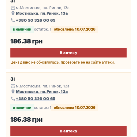
3і
storefront
м.Мостиська, пл. Ринок, 13а
place
Мостиська, пл.Ринок, 13а
call
+380 50 326 00 65
в наличии
остаток: 1
обновлено: 10.07.2026
186.38 грн
В аптеку
Цена давно не обновлялась, проверьте ее на сайте аптеки.
3і
storefront
м.Мостиська, пл. Ринок, 13а
place
Мостиська, пл.Ринок, 13а
call
+380 50 326 00 65
в наличии
остаток: 1
обновлено: 10.07.2026
186.38 грн
В аптеку