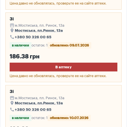
Цена давно не обновлялась, проверьте ее на сайте аптеки.
3і
storefront
м.Мостиська, пл. Ринок, 13а
place
Мостиська, пл.Ринок, 13а
call
+380 50 326 00 65
в наличии
остаток: 1
обновлено: 09.07.2026
186.38 грн
В аптеку
Цена давно не обновлялась, проверьте ее на сайте аптеки.
3і
storefront
м.Мостиська, пл. Ринок, 13а
place
Мостиська, пл.Ринок, 13а
call
+380 50 326 00 65
в наличии
остаток: 1
обновлено: 10.07.2026