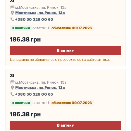
3і
storefront
м.Мостиська, пл. Ринок, 13а
place
Мостиська, пл.Ринок, 13а
call
+380 50 326 00 65
в наличии
остаток: 1
обновлено: 09.07.2026
186.38 грн
В аптеку
Цена давно не обновлялась, проверьте ее на сайте аптеки.
3і
storefront
м.Мостиська, пл. Ринок, 13а
place
Мостиська, пл.Ринок, 13а
call
+380 50 326 00 65
в наличии
остаток: 1
обновлено: 09.07.2026
186.38 грн
В аптеку