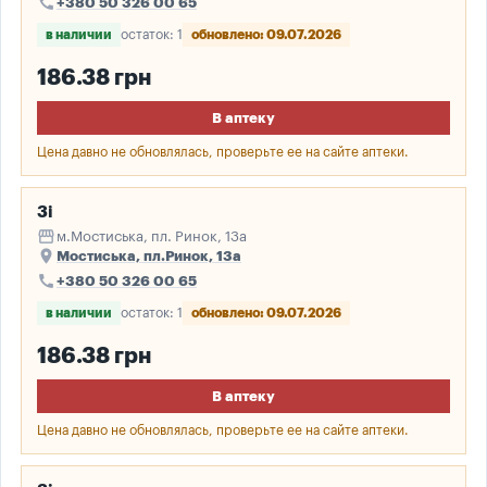
call
+380 50 326 00 65
в наличии
остаток: 1
обновлено: 09.07.2026
186.38 грн
В аптеку
Цена давно не обновлялась, проверьте ее на сайте аптеки.
3і
storefront
м.Мостиська, пл. Ринок, 13а
place
Мостиська, пл.Ринок, 13а
call
+380 50 326 00 65
в наличии
остаток: 1
обновлено: 09.07.2026
186.38 грн
В аптеку
Цена давно не обновлялась, проверьте ее на сайте аптеки.