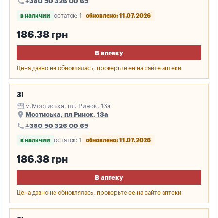
call
+380 50 326 00 65
в наличии
остаток: 1
обновлено: 11.07.2026
186.38 грн
В аптеку
Цена давно не обновлялась, проверьте ее на сайте аптеки.
3і
storefront
м.Мостиська, пл. Ринок, 13а
place
Мостиська, пл.Ринок, 13а
call
+380 50 326 00 65
в наличии
остаток: 1
обновлено: 11.07.2026
186.38 грн
В аптеку
Цена давно не обновлялась, проверьте ее на сайте аптеки.