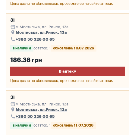
Цена давно не обновлялась, проверьте ее на сайте аптеки.
3і
storefront
м.Мостиська, пл. Ринок, 13а
place
Мостиська, пл.Ринок, 13а
call
+380 50 326 00 65
в наличии
остаток: 1
обновлено: 10.07.2026
186.38 грн
В аптеку
Цена давно не обновлялась, проверьте ее на сайте аптеки.
3і
storefront
м.Мостиська, пл. Ринок, 13а
place
Мостиська, пл.Ринок, 13а
call
+380 50 326 00 65
в наличии
остаток: 1
обновлено: 11.07.2026