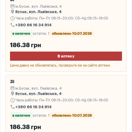
storefront
м.Буськ, вул. Львівська, 4
place
Буськ, вул. Львівська, 4
schedule
Часы работы: Пн–Пт 08:15–20:00; Сб–Нд 09:15–18:00
call
+380 66 16 34 914
в наличии
остаток: 1
обновлено: 10.07.2026
186.38 грн
В аптеку
Цена давно не обновлялась, проверьте ее на сайте аптеки.
3і
storefront
м.Буськ, вул. Львівська, 4
place
Буськ, вул. Львівська, 4
schedule
Часы работы: Пн–Пт 08:15–20:00; Сб–Нд 09:15–18:00
call
+380 66 16 34 914
в наличии
остаток: 1
обновлено: 10.07.2026
186.38 грн