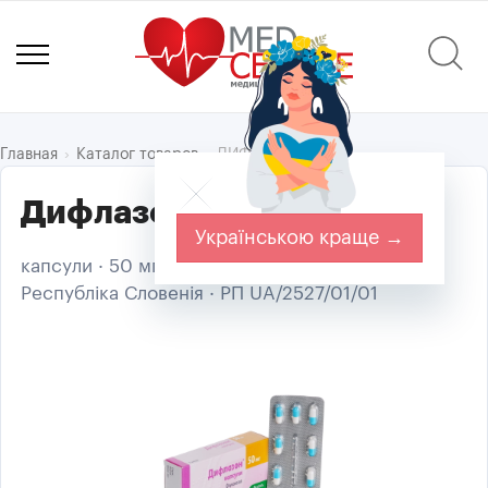
ДИФЛАЗОН®
Главная
Каталог товаров
Дифлазон капс. 50 мг №7
Українською краще →
капсули · 50 мг · КРКА, д.д., Ново место ·
Республіка Словенія · РП UA/2527/01/01