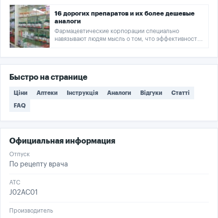
16 дорогих препаратов и их более дешевые
аналоги
Фармацевтические корпорации специально
навязывают людям мысль о том, что эффективность
дженериков сомнительна. И это при том, что
регулятор рынка официально подтверждает
действенность препаратов-аналогов, а врачи часто
назначают их пациентам.
Быстро на странице
Ціни
Аптеки
Інструкція
Аналоги
Відгуки
Статті
FAQ
Официальная информация
Отпуск
По рецепту врача
ATC
J02AC01
Производитель