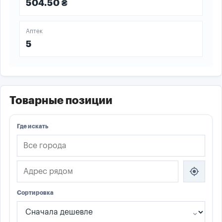
504.50 ₴
Аптек
5
Товарные позиции
Где искать
my_location
Сортировка