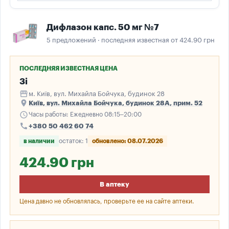
Дифлазон капс. 50 мг №7
5 предложений · последняя известная от 424.90 грн
ПОСЛЕДНЯЯ ИЗВЕСТНАЯ ЦЕНА
3і
storefront
м. Київ, вул. Михайла Бойчука, будинок 28
place
Київ, вул. Михайла Бойчука, будинок 28А, прим. 52
schedule
Часы работы: Ежедневно 08:15–20:00
call
+380 50 462 60 74
в наличии
остаток: 1
обновлено: 08.07.2026
424.90 грн
В аптеку
Цена давно не обновлялась, проверьте ее на сайте аптеки.