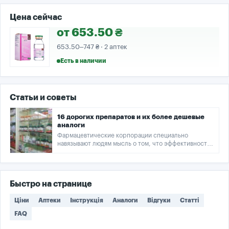
Цена сейчас
от 653.50 ₴
653.50–747 ₴ · 2 аптек
Есть в наличии
Статьи и советы
16 дорогих препаратов и их более дешевые
аналоги
Фармацевтические корпорации специально
навязывают людям мысль о том, что эффективность
дженериков сомнительна. И это при том, что
регулятор рынка официально подтверждает
действенность препаратов-аналогов, а врачи часто
назначают их пациентам.
Быстро на странице
Ціни
Аптеки
Інструкція
Аналоги
Відгуки
Статті
FAQ