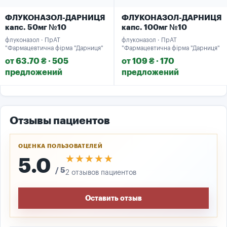
ФЛУКОНАЗОЛ-ДАРНИЦЯ
ФЛУКОНАЗОЛ-ДАРНИЦЯ
капс. 50мг №10
капс. 100мг №10
флуконазол · ПрАТ
флуконазол · ПрАТ
"Фармацевтична фірма "Дарниця"
"Фармацевтична фірма "Дарниця"
от 63.70 ₴ · 505
от 109 ₴ · 170
предложений
предложений
Отзывы пациентов
ОЦЕНКА ПОЛЬЗОВАТЕЛЕЙ
★★★★★
★★★★★
5.0
/ 5
2 отзывов пациентов
Оставить отзыв