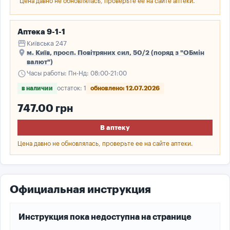
Цена давно не обновлялась, проверьте ее на сайте аптеки.
Аптека 9-1-1
storefront
Київська 247
place
м. Київ, просп. Повітряних сил, 50/2 (поряд з "ОБмін
валют")
schedule
Часы работы: Пн-Нд: 08:00-21:00
в наличии
остаток: 1
обновлено: 12.07.2026
747.00 грн
В аптеку
Цена давно не обновлялась, проверьте ее на сайте аптеки.
Официальная инструкция
Инструкция пока недоступна на странице