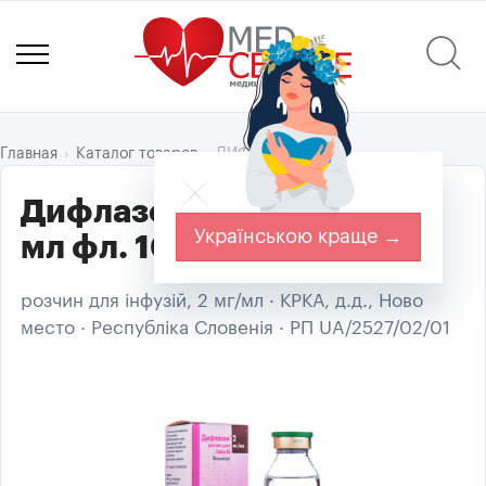
ДИФЛАЗОН®
Главная
Каталог товаров
Дифлазон р-н д/інф. 2мг/
Українською краще →
мл фл. 100мл
розчин для інфузій, 2 мг/мл · КРКА, д.д., Ново
место · Республіка Словенія · РП UA/2527/02/01