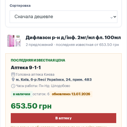
Сортировка
Дифлазон р-н д/інф. 2мг/мл фл. 100мл
2 предложений · последняя известная от 653.50 грн
ПОСЛЕДНЯЯ ИЗВЕСТНАЯ ЦЕНА
Аптека 9-1-1
storefront
Головна аптека Києва
place
м. Київ, б-р Лесі Українки, 24, прим. 483
schedule
Часы работы: Пн-Нд: Цілодобово
в наличии
остаток: 6
обновлено: 12.07.2026
653.50 грн
В аптеку