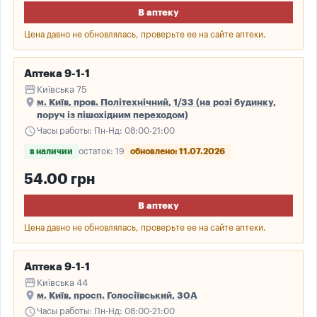
В аптеку
Цена давно не обновлялась, проверьте ее на сайте аптеки.
Аптека 9-1-1
storefront
Київська 75
place
м. Київ, пров. Політехнічний, 1/33 (на розі будинку,
поруч із пішохідним переходом)
schedule
Часы работы: Пн-Нд: 08:00-21:00
в наличии
остаток: 19
обновлено: 11.07.2026
54.00 грн
В аптеку
Цена давно не обновлялась, проверьте ее на сайте аптеки.
Аптека 9-1-1
storefront
Київська 44
place
м. Київ, просп. Голосіївський, 30А
schedule
Часы работы: Пн-Нд: 08:00-21:00