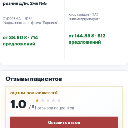
розчин д/ін. 2мл №5
хлорталідон · ПАТ
фуросемід · ПрАТ
"Київмедпрепарат"
"Фармацевтична фірма "Дарниця"
от 144.85 ₴ · 612
от 38.80 ₴ · 714
предложений
предложений
Отзывы пациентов
ОЦЕНКА ПОЛЬЗОВАТЕЛЕЙ
★★★★★
★★★★★
1.0
/ 5
1 отзывов пациентов
Оставить отзыв