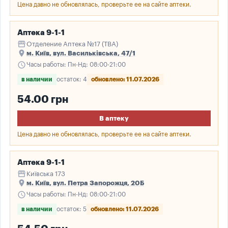
Цена давно не обновлялась, проверьте ее на сайте аптеки.
Аптека 9-1-1
storefront
Отделение Аптека №17 (ТВА)
place
м. Київ, вул. Васильківська, 47/1
schedule
Часы работы: Пн-Нд: 08:00-21:00
в наличии
остаток: 4
обновлено: 11.07.2026
54.00 грн
В аптеку
Цена давно не обновлялась, проверьте ее на сайте аптеки.
Аптека 9-1-1
storefront
Київська 173
place
м. Київ, вул. Петра Запорожця, 20Б
schedule
Часы работы: Пн-Нд: 08:00-21:00
в наличии
остаток: 5
обновлено: 11.07.2026