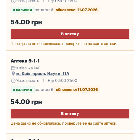
schedule
Часы работы: Пн-Нд: 08:00-21:00
в наличии
остаток: 8
обновлено: 11.07.2026
54.00 грн
В аптеку
Цена давно не обновлялась, проверьте ее на сайте аптеки.
Аптека 9-1-1
storefront
Київська 140
place
м. Київ, просп. Науки, 11А
schedule
Часы работы: Пн-Нд: 08:00-21:00
в наличии
остаток: 6
обновлено: 11.07.2026
54.00 грн
В аптеку
Цена давно не обновлялась, проверьте ее на сайте аптеки.