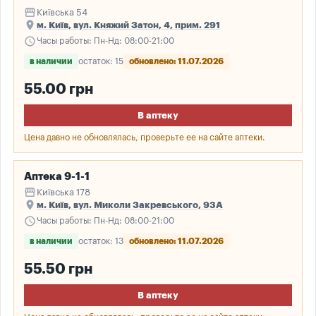
storefront
Київська 54
place
м. Київ, вул. Княжий Затон, 4, прим. 291
schedule
Часы работы: Пн-Нд: 08:00-21:00
в наличии
остаток: 15
обновлено: 11.07.2026
55.00 грн
В аптеку
Цена давно не обновлялась, проверьте ее на сайте аптеки.
Аптека 9-1-1
storefront
Київська 178
place
м. Київ, вул. Миколи Закревського, 93А
schedule
Часы работы: Пн-Нд: 08:00-21:00
в наличии
остаток: 13
обновлено: 11.07.2026
55.50 грн
В аптеку