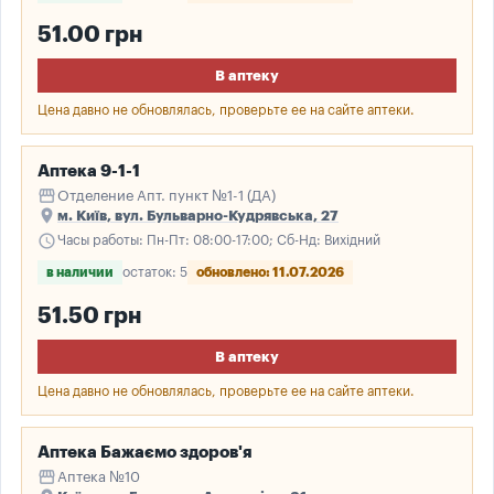
51.00 грн
В аптеку
Цена давно не обновлялась, проверьте ее на сайте аптеки.
Аптека 9-1-1
storefront
Отделение Апт. пункт №1-1 (ДА)
place
м. Київ, вул. Бульварно-Кудрявська, 27
schedule
Часы работы: Пн-Пт: 08:00-17:00; Сб-Нд: Вихідний
в наличии
остаток: 5
обновлено: 11.07.2026
51.50 грн
В аптеку
Цена давно не обновлялась, проверьте ее на сайте аптеки.
Аптека Бажаємо здоров'я
storefront
Аптека №10