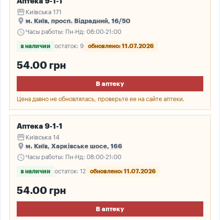
Аптека 9-1-1
storefront
Київська 171
place
м. Київ, просп. Відрадний, 16/50
schedule
Часы работы: Пн-Нд: 08:00-21:00
в наличии
остаток: 9
обновлено: 11.07.2026
54.00 грн
В аптеку
Цена давно не обновлялась, проверьте ее на сайте аптеки.
Аптека 9-1-1
storefront
Київська 14
place
м. Київ, Харківське шосе, 166
schedule
Часы работы: Пн-Нд: 08:00-21:00
в наличии
остаток: 12
обновлено: 11.07.2026
54.00 грн
В аптеку