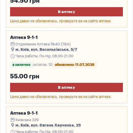
54.50 грн
В аптеку
Цена давно не обновлялась, проверьте ее на сайте аптеки.
Аптека 9-1-1
storefront
Отделение Аптека №40 (ТВА)
place
м. Київ, вул. Васильківська, 5/7
schedule
Часы работы: Пн-Нд: 08:00-21:00
в наличии
остаток: 10
обновлено: 11.07.2026
55.00 грн
В аптеку
Цена давно не обновлялась, проверьте ее на сайте аптеки.
Аптека 9-1-1
storefront
Київська 229
place
м. Київ, вул. Євгена Харченка, 25
schedule
Часы работы: Пн-Нд: 08:00-21:00