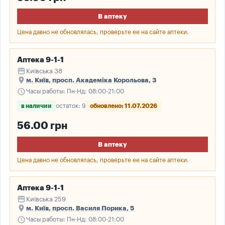
В аптеку
Цена давно не обновлялась, проверьте ее на сайте аптеки.
Аптека 9-1-1
storefront
Київська 38
place
м. Київ, просп. Академіка Корольова, 3
schedule
Часы работы: Пн-Нд: 08:00-21:00
в наличии
остаток: 9
обновлено: 11.07.2026
56.00 грн
В аптеку
Цена давно не обновлялась, проверьте ее на сайте аптеки.
Аптека 9-1-1
storefront
Київська 259
place
м. Київ, просп. Василя Порика, 5
schedule
Часы работы: Пн-Нд: 08:00-21:00