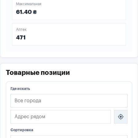
Максимальная
61.40 ₴
Аптек
471
Товарные позиции
Где искать
my_location
Сортировка