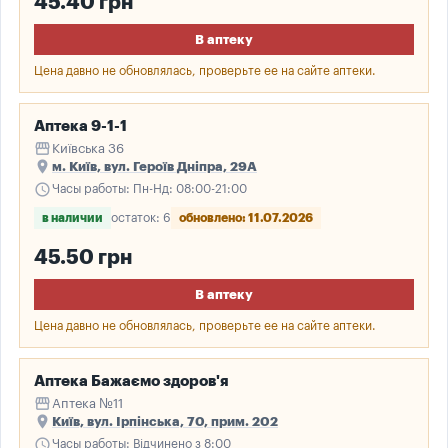
45.40 грн
В аптеку
Цена давно не обновлялась, проверьте ее на сайте аптеки.
Аптека 9-1-1
storefront
Київська 36
place
м. Київ, вул. Героїв Дніпра, 29А
schedule
Часы работы: Пн-Нд: 08:00-21:00
в наличии
остаток: 6
обновлено: 11.07.2026
45.50 грн
В аптеку
Цена давно не обновлялась, проверьте ее на сайте аптеки.
Аптека Бажаємо здоров'я
storefront
Аптека №11
place
Київ, вул. Ірпінська, 70, прим. 202
schedule
Часы работы: Відчинено з 8:00