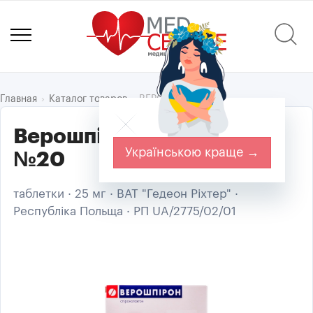
ВЕРОШПІРОН
Главная
Каталог товаров
Верошпірон табл. 25мг
Українською краще →
№20
таблетки · 25 мг · ВАТ "Гедеон Ріхтер" ·
Республіка Польща · РП UA/2775/02/01