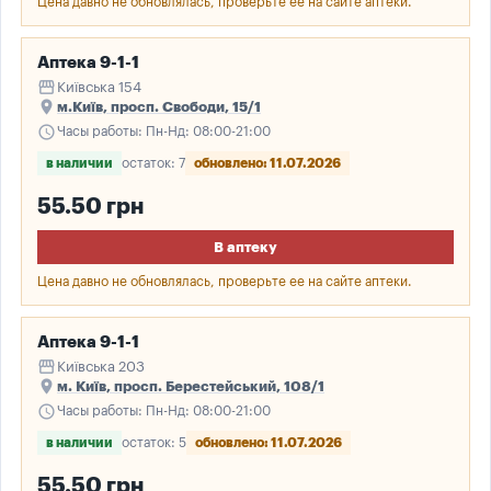
Цена давно не обновлялась, проверьте ее на сайте аптеки.
Аптека 9-1-1
storefront
Київська 154
place
м.Київ, просп. Свободи, 15/1
schedule
Часы работы: Пн-Нд: 08:00-21:00
в наличии
остаток: 7
обновлено: 11.07.2026
55.50 грн
В аптеку
Цена давно не обновлялась, проверьте ее на сайте аптеки.
Аптека 9-1-1
storefront
Київська 203
place
м. Київ, просп. Берестейський, 108/1
schedule
Часы работы: Пн-Нд: 08:00-21:00
в наличии
остаток: 5
обновлено: 11.07.2026
55.50 грн