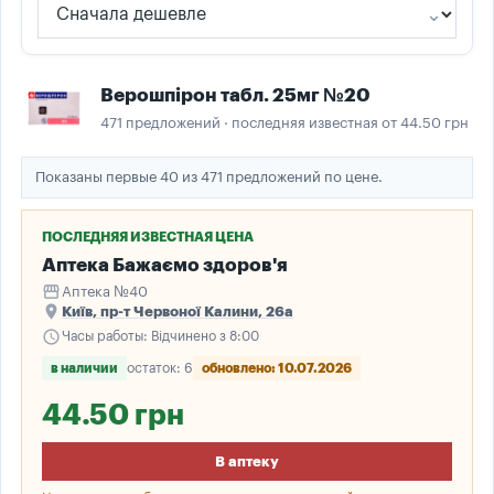
Верошпірон табл. 25мг №20
471 предложений · последняя известная от 44.50 грн
Показаны первые 40 из 471 предложений по цене.
ПОСЛЕДНЯЯ ИЗВЕСТНАЯ ЦЕНА
Аптека Бажаємо здоров'я
storefront
Аптека №40
place
Київ, пр-т Червоної Калини, 26а
schedule
Часы работы: Відчинено з 8:00
в наличии
остаток: 6
обновлено: 10.07.2026
44.50 грн
В аптеку