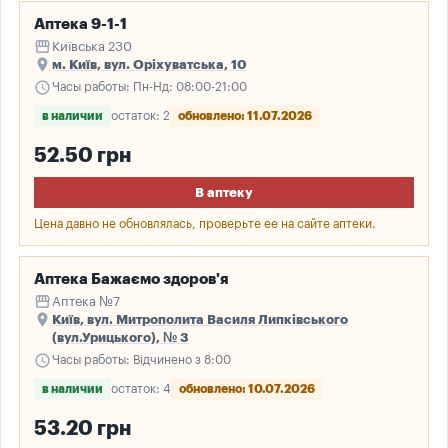
Аптека 9-1-1
storefront
Київська 230
place
м. Київ, вул. Оріхуватська, 10
schedule
Часы работы: Пн-Нд: 08:00-21:00
в наличии
остаток: 2
обновлено: 11.07.2026
52.50 грн
В аптеку
Цена давно не обновлялась, проверьте ее на сайте аптеки.
Аптека Бажаємо здоров'я
storefront
Аптека №7
place
Київ, вул. Митрополита Василя Липківського
(вул.Урицького), № 3
schedule
Часы работы: Відчинено з 8:00
в наличии
остаток: 4
обновлено: 10.07.2026
53.20 грн