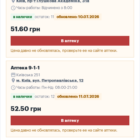
place
Київ, пр-т Глушкова Академіка, 31а
schedule
Часы работы: Відчинено з 8:00
в наличии
остаток: 11
обновлено: 10.07.2026
51.60 грн
В аптеку
Цена давно не обновлялась, проверьте ее на сайте аптеки.
Аптека 9-1-1
storefront
Київська 251
place
м. Київ, вул. Петропавлівська, 12
schedule
Часы работы: Пн-Нд: 08:00-21:00
в наличии
остаток: 12
обновлено: 11.07.2026
52.50 грн
В аптеку
Цена давно не обновлялась, проверьте ее на сайте аптеки.