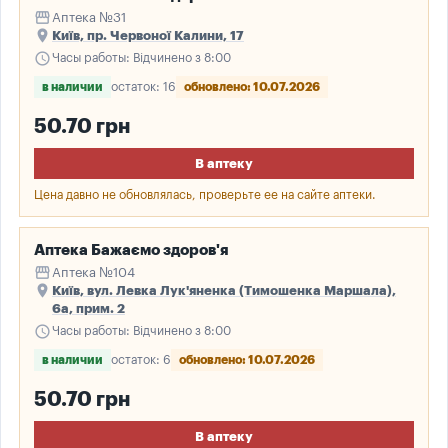
storefront
Аптека №31
place
Київ, пр. Червоної Калини, 17
schedule
Часы работы: Відчинено з 8:00
в наличии
остаток: 16
обновлено: 10.07.2026
50.70 грн
В аптеку
Цена давно не обновлялась, проверьте ее на сайте аптеки.
Аптека Бажаємо здоров'я
storefront
Аптека №104
place
Київ, вул. Левка Лук'яненка (Тимошенка Маршала),
6а, прим. 2
schedule
Часы работы: Відчинено з 8:00
в наличии
остаток: 6
обновлено: 10.07.2026
50.70 грн
В аптеку