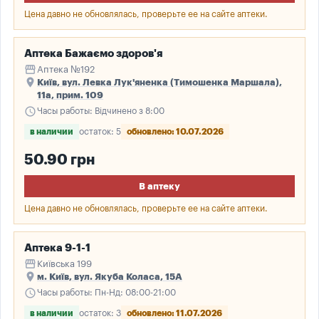
Цена давно не обновлялась, проверьте ее на сайте аптеки.
Аптека Бажаємо здоров'я
storefront
Аптека №192
place
Київ, вул. Левка Лук'яненка (Тимошенка Маршала),
11а, прим. 109
schedule
Часы работы: Відчинено з 8:00
в наличии
остаток: 5
обновлено: 10.07.2026
50.90 грн
В аптеку
Цена давно не обновлялась, проверьте ее на сайте аптеки.
Аптека 9-1-1
storefront
Київська 199
place
м. Київ, вул. Якуба Коласа, 15А
schedule
Часы работы: Пн-Нд: 08:00-21:00
в наличии
остаток: 3
обновлено: 11.07.2026