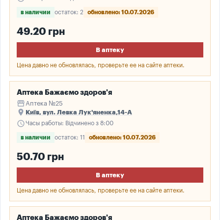
в наличии
остаток: 2
обновлено: 10.07.2026
49.20 грн
В аптеку
Цена давно не обновлялась, проверьте ее на сайте аптеки.
Аптека Бажаємо здоров'я
storefront
Аптека №25
place
Київ, вул. Левка Лук'яненка,14-А
schedule
Часы работы: Відчинено з 8:00
в наличии
остаток: 11
обновлено: 10.07.2026
50.70 грн
В аптеку
Цена давно не обновлялась, проверьте ее на сайте аптеки.
Аптека Бажаємо здоров'я