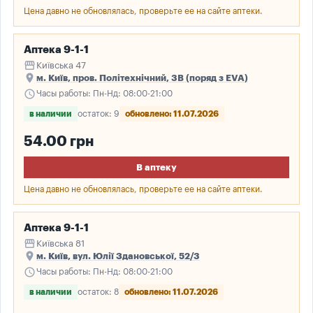
Цена давно не обновлялась, проверьте ее на сайте аптеки.
Аптека 9-1-1
storefront
Київська 47
place
м. Київ, пров. Політехнічний, 3В (поряд з EVA)
schedule
Часы работы: Пн-Нд: 08:00-21:00
в наличии
остаток: 9
обновлено: 11.07.2026
54.00 грн
В аптеку
Цена давно не обновлялась, проверьте ее на сайте аптеки.
Аптека 9-1-1
storefront
Київська 81
place
м. Київ, вул. Юлії Здановської, 52/3
schedule
Часы работы: Пн-Нд: 08:00-21:00
в наличии
остаток: 8
обновлено: 11.07.2026