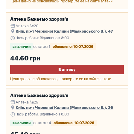
Цена давно не обновлялась, проверьте ее на сайте аптеки.
Аптека Бажаємо здоров'я
storefront
Аптека №20
place
Київ, пр-т Червоної Калини (Маяковського В.), 47
schedule
Часы работы: Відчинено з 8:00
в наличии
остаток: 1
обновлено: 10.07.2026
44.60 грн
В аптеку
Цена давно не обновлялась, проверьте ее на сайте аптеки.
Аптека Бажаємо здоров'я
storefront
Аптека №29
place
Київ, пр-т Червоної Калини (Маяковського В.), 26
schedule
Часы работы: Відчинено з 8:00
в наличии
остаток: 4
обновлено: 10.07.2026