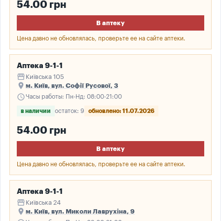
54.00 грн
В аптеку
Цена давно не обновлялась, проверьте ее на сайте аптеки.
Аптека 9-1-1
storefront
Київська 105
place
м. Київ, вул. Софії Русової, 3
schedule
Часы работы: Пн-Нд: 08:00-21:00
в наличии
остаток: 9
обновлено: 11.07.2026
54.00 грн
В аптеку
Цена давно не обновлялась, проверьте ее на сайте аптеки.
Аптека 9-1-1
storefront
Київська 24
place
м. Київ, вул. Миколи Лаврухіна, 9