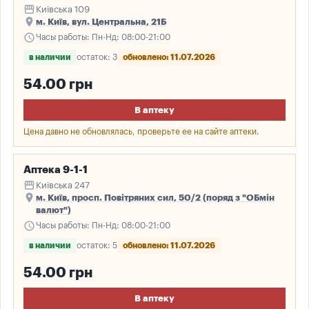
storefront
Київська 109
place
м. Київ, вул. Центральна, 21Б
schedule
Часы работы: Пн-Нд: 08:00-21:00
в наличии
остаток: 3
обновлено: 11.07.2026
54.00 грн
В аптеку
Цена давно не обновлялась, проверьте ее на сайте аптеки.
Аптека 9-1-1
storefront
Київська 247
place
м. Київ, просп. Повітряних сил, 50/2 (поряд з "ОБмін
валют")
schedule
Часы работы: Пн-Нд: 08:00-21:00
в наличии
остаток: 5
обновлено: 11.07.2026
54.00 грн
В аптеку