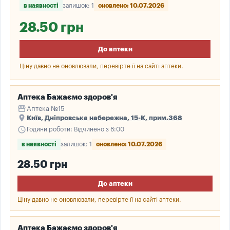
в наявності
залишок: 1
оновлено: 10.07.2026
28.50 грн
До аптеки
Ціну давно не оновлювали, перевірте її на сайті аптеки.
Аптека Бажаємо здоров'я
storefront
Аптека №15
place
Київ, Дніпровська набережна, 15-К, прим.368
schedule
Години роботи: Відчинено з 8:00
в наявності
залишок: 1
оновлено: 10.07.2026
28.50 грн
До аптеки
Ціну давно не оновлювали, перевірте її на сайті аптеки.
Аптека Бажаємо здоров'я