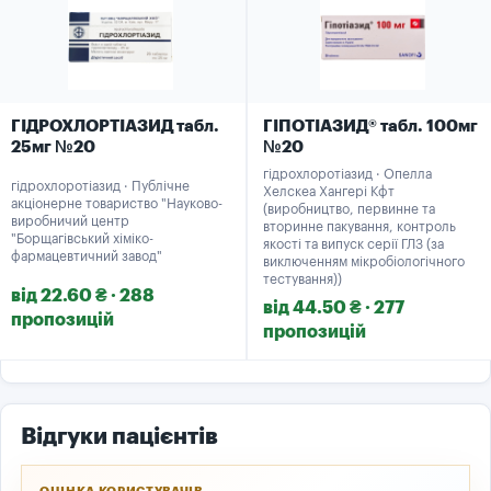
ГІДРОХЛОРТІАЗИД табл.
ГІПОТІАЗИД® табл. 100мг
25мг №20
№20
гідрохлоротіазид · Опелла
гідрохлоротіазид · Публічне
Хелскеа Хангері Кфт
акціонерне товариство "Науково-
(виробництво, первинне та
виробничий центр
вторинне пакування, контроль
"Борщагівський хіміко-
якості та випуск серії ГЛЗ (за
фармацевтичний завод"
виключенням мікробіологічного
тестування))
від 22.60 ₴ · 288
від 44.50 ₴ · 277
пропозицій
пропозицій
Відгуки пацієнтів