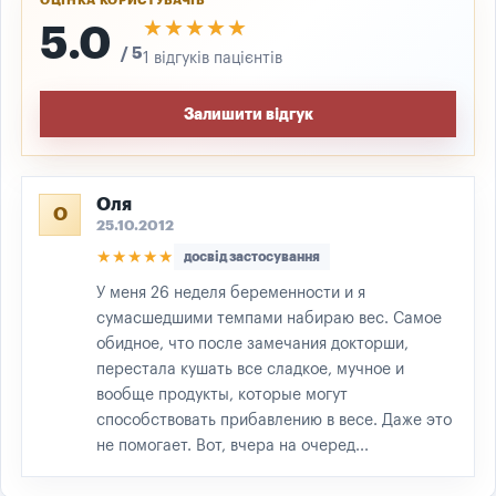
ОЦІНКА КОРИСТУВАЧІВ
★★★★★
★★★★★
5.0
/ 5
1 відгуків пацієнтів
Залишити відгук
Оля
О
25.10.2012
★★★★★
досвід застосування
У меня 26 неделя беременности и я
сумасшедшими темпами набираю вес. Самое
обидное, что после замечания докторши,
перестала кушать все сладкое, мучное и
вообще продукты, которые могут
способствовать прибавлению в весе. Даже это
не помогает. Вот, вчера на очеред...