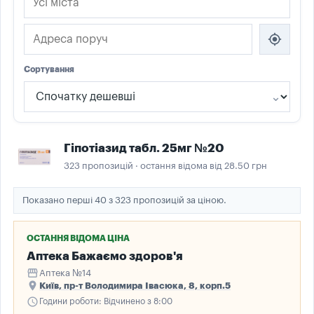
my_location
Сортування
Гіпотіазид табл. 25мг №20
323 пропозицій · остання відома від 28.50 грн
Показано перші 40 з 323 пропозицій за ціною.
ОСТАННЯ ВІДОМА ЦІНА
Аптека Бажаємо здоров'я
storefront
Аптека №14
place
Київ, пр-т Володимира Івасюка, 8, корп.5
schedule
Години роботи: Відчинено з 8:00