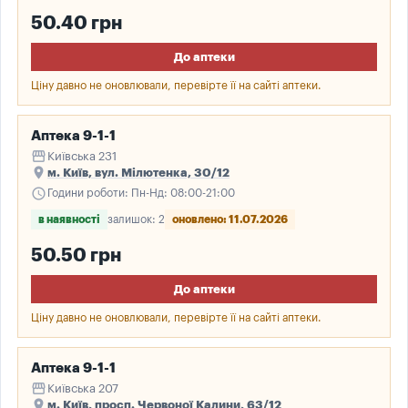
50.40 грн
До аптеки
Ціну давно не оновлювали, перевірте її на сайті аптеки.
Аптека 9-1-1
storefront
Київська 231
place
м. Київ, вул. Мілютенка, 30/12
schedule
Години роботи: Пн-Нд: 08:00-21:00
в наявності
залишок: 2
оновлено: 11.07.2026
50.50 грн
До аптеки
Ціну давно не оновлювали, перевірте її на сайті аптеки.
Аптека 9-1-1
storefront
Київська 207
place
м. Київ, просп. Червоної Калини, 63/12