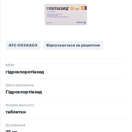
ATC C03AA03
Відпускається за рецептом
МНН
гідрохлоротіазид
Діючі речовини
Гідрохлортіазид
Форма випуску
таблетки
Дозування