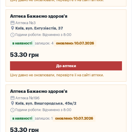
Ціну давно не оновлювали, перевірте її на сайті аптеки.
Аптека Бажаємо здоров'я
storefront
Аптека №3
place
Київ, вул. Ентузіастів, 37
schedule
Години роботи: Відчинено з 8:00
в наявності
залишок: 4
оновлено: 10.07.2026
53.30 грн
До аптеки
Ціну давно не оновлювали, перевірте її на сайті аптеки.
Аптека Бажаємо здоров'я
storefront
Аптека №196
place
Київ, вул. Вишгородська, 45а/2
schedule
Години роботи: Відчинено з 8:00
в наявності
залишок: 1
оновлено: 10.07.2026
53.30 грн