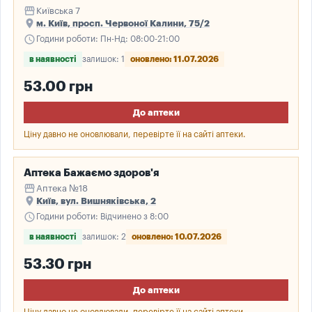
storefront
Київська 7
place
м. Київ, просп. Червоної Калини, 75/2
schedule
Години роботи: Пн-Нд: 08:00-21:00
в наявності
залишок: 1
оновлено: 11.07.2026
53.00 грн
До аптеки
Ціну давно не оновлювали, перевірте її на сайті аптеки.
Аптека Бажаємо здоров'я
storefront
Аптека №18
place
Київ, вул. Вишняківська, 2
schedule
Години роботи: Відчинено з 8:00
в наявності
залишок: 2
оновлено: 10.07.2026
53.30 грн
До аптеки