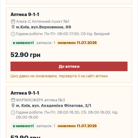
Аптека 9-1-1
storefront
Альта-С Аптечний пункт №1
place
м.Київ, вул.Верховинна, 69
schedule
Години роботи: Пн-Пт: 08:00-17:00; Сб-Нд: Вихідний
в наявності
залишок: 1
оновлено: 11.07.2026
52.90 грн
До аптеки
Ціну давно не оновлювали, перевірте її на сайті аптеки.
Аптека 9-1-1
storefront
ФАРМАСФЕРА аптека №3
place
м. Київ, вул. Академiка Фiлатова, 2/1
schedule
Години роботи: Пн-Пт: 08:00-18:30; Сб: 08:00-18:00; Нд:
09:00-18:00
в наявності
залишок: 1
оновлено: 11.07.2026