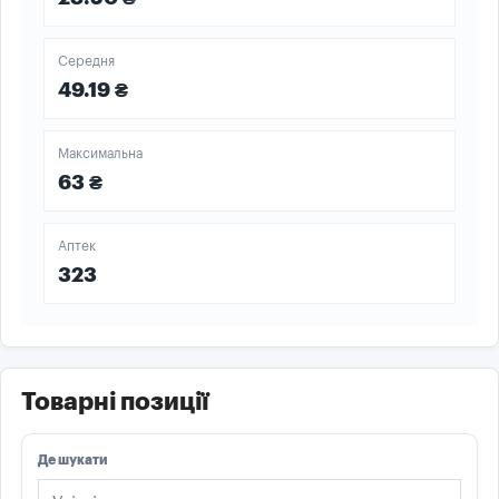
Середня
49.19 ₴
Максимальна
63 ₴
Аптек
323
Товарні позиції
Де шукати