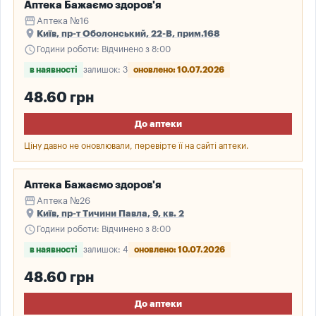
Аптека Бажаємо здоров'я
storefront
Аптека №16
place
Київ, пр-т Оболонський, 22-В, прим.168
schedule
Години роботи: Відчинено з 8:00
в наявності
залишок: 3
оновлено: 10.07.2026
48.60 грн
До аптеки
Ціну давно не оновлювали, перевірте її на сайті аптеки.
Аптека Бажаємо здоров'я
storefront
Аптека №26
place
Київ, пр-т Тичини Павла, 9, кв. 2
schedule
Години роботи: Відчинено з 8:00
в наявності
залишок: 4
оновлено: 10.07.2026
48.60 грн
До аптеки