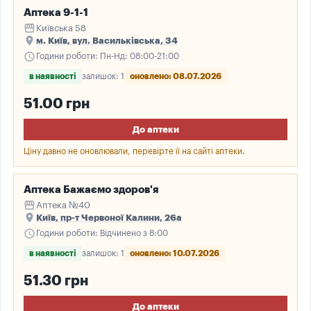
Аптека 9-1-1
storefront
Київська 58
place
м. Київ, вул. Васильківська, 34
schedule
Години роботи: Пн-Нд: 08:00-21:00
в наявності
залишок: 1
оновлено: 08.07.2026
51.00 грн
До аптеки
Ціну давно не оновлювали, перевірте її на сайті аптеки.
Аптека Бажаємо здоров'я
storefront
Аптека №40
place
Київ, пр-т Червоної Калини, 26а
schedule
Години роботи: Відчинено з 8:00
в наявності
залишок: 1
оновлено: 10.07.2026
51.30 грн
До аптеки