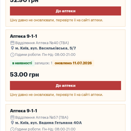
52.90 грн
До аптеки
Ціну давно не оновлювали, перевірте її на сайті аптеки.
Аптека 9-1-1
storefront
Відділення Аптека №40 (ТВА)
place
м. Київ, вул. Васильківська, 5/7
schedule
Години роботи: Пн-Нд: 08:00-21:00
в наявності
залишок: 1
оновлено: 11.07.2026
53.00 грн
До аптеки
Ціну давно не оновлювали, перевірте її на сайті аптеки.
Аптека 9-1-1
storefront
Відділення Аптека №57 (ТВА)
place
м. Київ, вул. Вадима Гетьмана 40А
schedule
Години роботи: Пн-Нд: 08:00-21:00