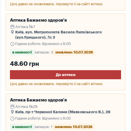
Ціну давно не оновлювали, перевірте її на сайті аптеки.
Аптека Бажаємо здоров'я
storefront
Аптека №7
place
Київ, вул. Митрополита Василя Липківського
(вул.Урицького), № 3
schedule
Години роботи: Відчинено з 8:00
в наявності
залишок: 3
оновлено: 10.07.2026
48.60 грн
До аптеки
Ціну давно не оновлювали, перевірте її на сайті аптеки.
Аптека Бажаємо здоров'я
storefront
Аптека №29
place
Київ, пр-т Червоної Калини (Маяковського В.), 26
schedule
Години роботи: Відчинено з 8:00
в наявності
залишок: 1
оновлено: 10.07.2026