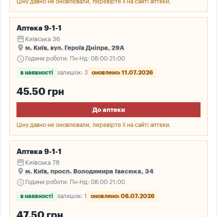
Ціну давно не оновлювали, перевірте її на сайті аптеки.
Аптека 9-1-1
storefront
Київська 36
place
м. Київ, вул. Героїв Дніпра, 29А
schedule
Години роботи: Пн-Нд: 08:00-21:00
в наявності
залишок: 3
оновлено: 11.07.2026
45.50 грн
До аптеки
Ціну давно не оновлювали, перевірте її на сайті аптеки.
Аптека 9-1-1
storefront
Київська 78
place
м. Київ, просп. Володимира Івасюка, 34
schedule
Години роботи: Пн-Нд: 08:00-21:00
в наявності
залишок: 1
оновлено: 08.07.2026
47.50 грн