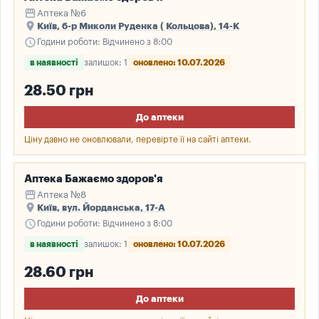
storefront
Аптека №6
place
Київ, б-р Миколи Руденка ( Кольцова), 14-К
schedule
Години роботи: Відчинено з 8:00
в наявності
залишок: 1
оновлено: 10.07.2026
28.50 грн
До аптеки
Ціну давно не оновлювали, перевірте її на сайті аптеки.
Аптека Бажаємо здоров'я
storefront
Аптека №8
place
Київ, вул. Йорданська, 17-А
schedule
Години роботи: Відчинено з 8:00
в наявності
залишок: 1
оновлено: 10.07.2026
28.60 грн
До аптеки