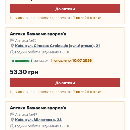
До аптеки
Ціну давно не оновлювали, перевірте її на сайті аптеки.
Аптека Бажаємо здоров'я
storefront
Аптека №13
place
Київ, вул. Січових Стрільців (вул.Артема), 21
schedule
Години роботи: Відчинено з 8:00
в наявності
залишок: 1
оновлено: 10.07.2026
53.30 грн
До аптеки
Ціну давно не оновлювали, перевірте її на сайті аптеки.
Аптека Бажаємо здоров'я
storefront
Аптека №47
place
Київ, вул. Мілютенка, 23
schedule
Години роботи: Відчинено з 8:00