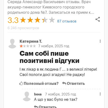
Середа Александр Васильевич отзывы. Врач
акушер-гинеколог Киевского городского
родильного дома №7. Записаться на прием к...
share
3.3
87
отзывов
6 246 просмотров
Катерина Т.
7 ноября, 2025 год
Сам собі пише
позитивні відгуки
І як лікар в як людина Г… з великої літери!
Свої пологи досі згадую! Не раджу!
Полезный отзыв?
Ответить
Інна
7 ноября, 2025 год
А що у вас було не так?
Ответить