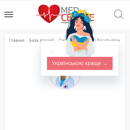
Главная
База врачей
Середа Александр Васильевич
Українською краще →