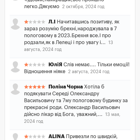
легко.Дякуємо
2 октября, 2024 год
Л.І
Начитавшись позитиву, як
зараз розумію брехні,народжувала в 7
пологовому в 2023.Брехня все.І про
родзали,як в Лелеці і про увагу і...
13
августа, 2024 год
ЮліЯ
Слів немає.... Тільки емоції!
Відношення ніяке
2 августа, 2024 год
Поліна Чорна
Хотіла б
подякувати Середі Олександру
Васильовичу та 7му пологовому будинку за
прекрасні роди. Олександр Васильович
дійсно лікар від Бога, уважний,...
13 мая,
2024 год
ALINA
Привезли по швидкій,