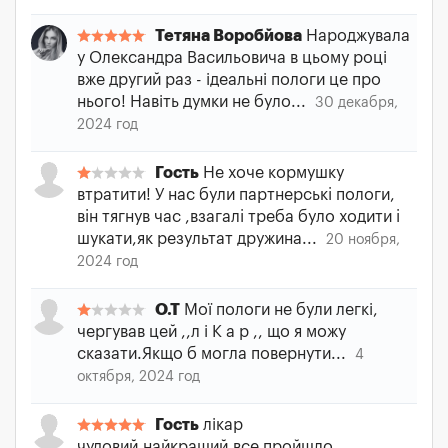
Тетяна Воробйова
Народжувала
у Олександра Васильовича в цьому році
вже другий раз - ідеальні пологи це про
нього! Навіть думки не було...
30 декабря,
2024 год
Гость
Не хоче кормушку
втратити! У нас були партнерськi пологи,
вiн тягнув час ,взагалi треба було ходити i
шукати,як результат дружина...
20 ноября,
2024 год
О.Т
Мої пологи не були легкі,
чергував цей ,,л і К а р ,, що я можу
сказати.Якщо б могла повернути...
4
октября, 2024 год
Гость
лікар
чудовий,найкращий,все пройшло