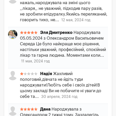
нажаль,народжувала на зміні цього
,,лікаря,, не уважний, підходив пару разів,
не зробили епідуралку.Якийсь переляканий,
говорить тихо, не...
12 мая, 2024 год
Эля Дмитренко
Народжувала
05.05.2024 з Олександром Васильовичем
Середа Це було найкраще моє рішення,
настільки уважний, професійний, спокійний
лікар та гарна людина. Моментами коли...
11 мая, 2024 год
Надія
Жахливий
пологовий,дівчата не йдіть туди
народжувати!Любіть себе і своїх дітей!В
цьому закладі Ви не побачите ні уваги до
себе та...
30 апреля, 2024 год
Дана
Народжувала з
Олександром 2 тижні тому. Заздалегідь