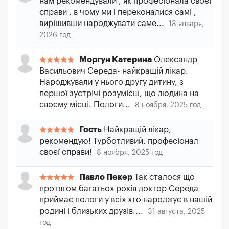
нам рекомендували , як професіонала своєї
справи , в чому ми і переконалися самі ,
вирішивши народжувати саме...
18 января,
2026 год
Моргун Катерина
Олександр
Васильович Середа- найкращій лікар.
Народжували у нього другу дитину, з
першої зустрічі розумієш, що людина на
своєму місці. Пологи...
8 ноября, 2025 год
Гость
Найкращій лікар,
рекомендую! Турботливий, професіонал
своєї справи!
8 ноября, 2025 год
Павло Пекер
Так сталося що
протягом багатьох років доктор Середа
приймає пологи у всіх хто народжує в нашій
родині і близьких друзів....
31 августа, 2025
год