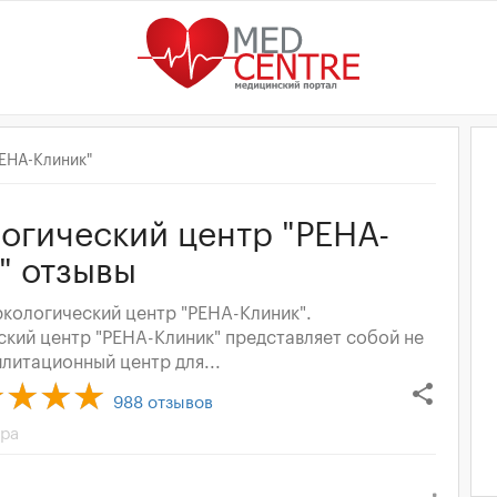
ЕНА-Клиник"
огический центр "РЕНА-
" отзывы
кологический центр "РЕНА-Клиник".
кий центр "РЕНА-Клиник" представляет собой не
литационный центр для...
share
988
отзывов
тра