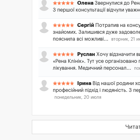
Олена
Звернулися до Рена
З першої консультації відчули уважн
Сергій
Потрапив на консу
знайомих. Залишився дуже задоволе
пояснила всі можливі...
вторник, 21 
Руслан
Хочу відзначити в
«Рена Клінік». Тут усе організовано
лікування. Медичний персонал...
по
Ірина
Від нашої родини хо
професійний підхід і людяність. З п
понедельник, 20 июля
Чита