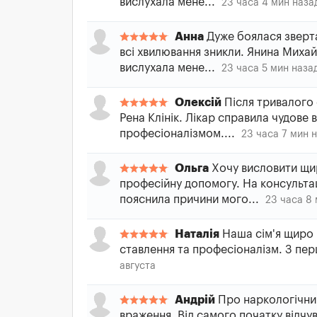
вислухала мене...
23 часа 4 мин наза
Анна
Дуже боялася зверта
всі хвилювання зникли. Янина Миха
вислухала мене...
23 часа 5 мин наза
Олексій
Після тривалого 
Рена Клінік. Лікар справила чудове
професіоналізмом....
23 часа 7 мин 
Ольга
Хочу висловити щир
професійну допомогу. На консультац
пояснила причини мого...
23 часа 8
Наталія
Наша сім'я щиро в
ставлення та професіоналізм. З пер
августа
Андрій
Про наркологічний
враження. Від самого початку відчув