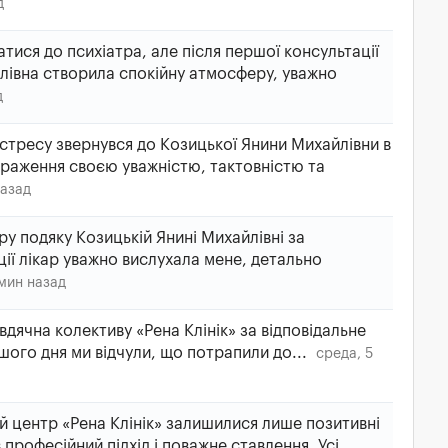
д
тися до психіатра, але після першої консультації
йлівна створила спокійну атмосферу, уважно
д
стресу звернувся до Козицької Янини Михайлівни в
 враження своєю уважністю, тактовністю та
назад
у подяку Козицькій Янині Михайлівні за
ії лікар уважно вислухала мене, детально
 мин назад
дячна колективу «Рена Клінік» за відповідальне
шого дня ми відчули, що потрапили до...
среда, 5
 центр «Рена Клінік» залишилися лише позитивні
 професійний підхід і поважне ставлення. Усі