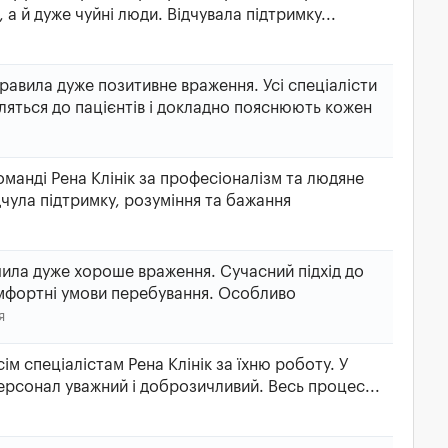
 а й дуже чуйні люди. Відчувала підтримку...
правила дуже позитивне враження. Усі спеціалісти
яться до пацієнтів і докладно пояснюють кожен
манді Рена Клінік за професіоналізм та людяне
дчула підтримку, розуміння та бажання
шила дуже хороше враження. Сучасний підхід до
 комфортні умови перебування. Особливо
я
ім спеціалістам Рена Клінік за їхню роботу. У
персонал уважний і доброзичливий. Весь процес...