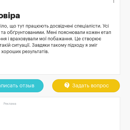
овіра
іло, що тут працюють досвідчені спеціалісти. Усі
ми та обґрунтованими. Мені пояснювали кожен етап
тання і враховували мої побажання. Це створює
акій ситуації. Завдяки такому підходу я зміг
и хороших результатів.
contact_support
писать отзыв
Задать вопрос
Реклама