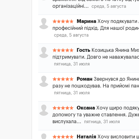
організаційні...
среда, 5 августа
Марина
Хочу подякувати л
професійний підхід. Для нашої родин
среда, 5 августа
Гость
Козицька Янина Миха
підтримувати. Довго не наважувалася
пятница, 31 июля
Роман
Звернувся до Янини
разу не пошкодував. На прийомі па
пятница, 31 июля
Оксана
Хочу щиро подякув
допомогу та уважне ставлення. Дуж
вислухала...
пятница, 31 июля
Наталія
Хочу висловити щ