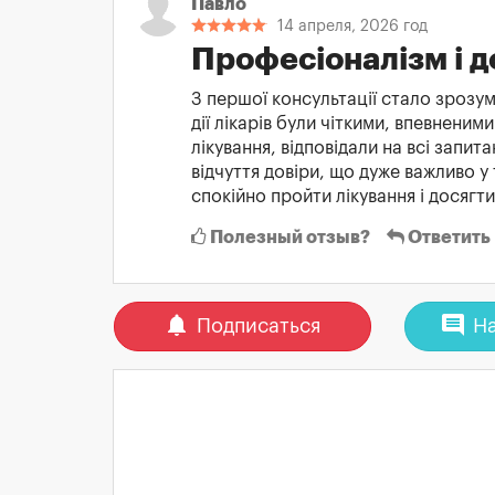
Павло
14 апреля, 2026 год
Професіоналізм і д
З першої консультації стало зрозум
дії лікарів були чіткими, впевнени
лікування, відповідали на всі запи
відчуття довіри, що дуже важливо у т
спокійно пройти лікування і досягт
Полезный отзыв?
Ответить
notifications
comment
Подписаться
На