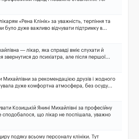
ікарям «Рена Клінік» за уважність, терпіння та
и було дуже важливо відчувати підтримку в...
йлівна — лікар, яка справді вміє слухати й
 звернутися до психіатра, але після першої...
 Михайлівни за рекомендацією друзів і жодного
нувала дуже комфортна атмосфера, без осуду...
ати Козицькій Янині Михайлівні за професійну
е сподобалося, що лікар не поспішала, уважно
иру подяку всьому персоналу клініки. Тут