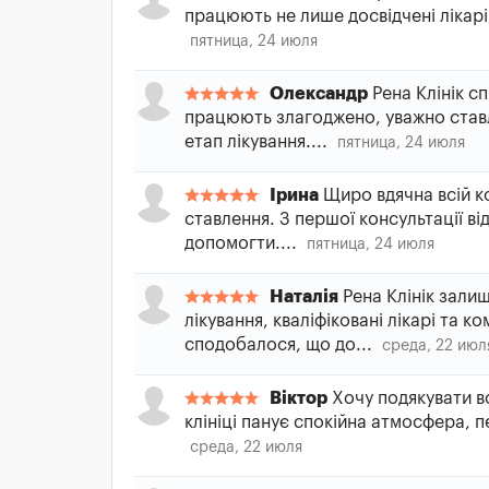
працюють не лише досвідчені лікарі,
пятница, 24 июля
Олександр
Рена Клінік с
працюють злагоджено, уважно ставл
етап лікування....
пятница, 24 июля
Ірина
Щиро вдячна всій ко
ставлення. З першої консультації ві
допомогти....
пятница, 24 июля
Наталія
Рена Клінік зали
лікування, кваліфіковані лікарі та
сподобалося, що до...
среда, 22 июл
Віктор
Хочу подякувати вс
клініці панує спокійна атмосфера, 
среда, 22 июля