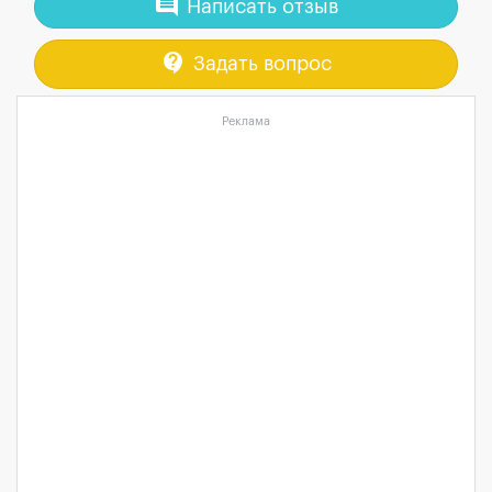
comment
Написать отзыв
contact_support
Задать вопрос
Реклама