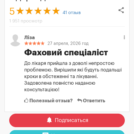
share
5
41
отзыв
1 951 просмотр
Ліза
27 апреля, 2026 год
Фаховий спеціаліст
До лікаря прийшла з доволі непростою
проблемою. Вирішили які будуть подальші
кроки в обстеженні та лікуванні.
Задоволена повністю наданою
консультацією!
Полезный отзыв?
Ответить
notifications
Подписаться