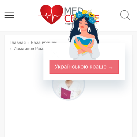
Главная
База врачей
Исмаилов Роман Идаретдинович
Українською краще →