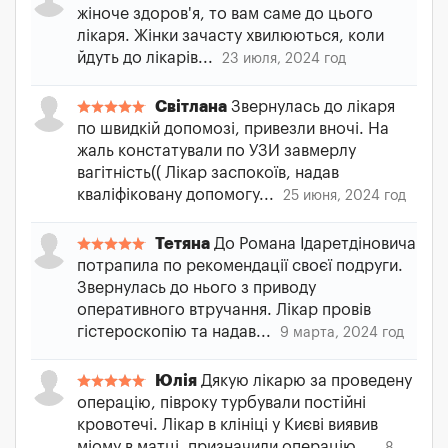
жіноче здоров'я, то вам саме до цього
лікаря. Жінки зачасту хвилюються, коли
йдуть до лікарів...
23 июля, 2024 год
Світлана
Звернулась до лікаря
по швидкій допомозі, привезли вночі. На
жаль констатували по УЗИ завмерлу
вагітність(( Лікар заспокоїв, надав
кваліфіковану допомогу...
25 июня, 2024 год
Тетяна
До Романа Ідаретдіновича
потрапила по рекомендації своєї подруги.
Звернулась до нього з приводу
оперативного втручання. Лікар провів
гістероскопію та надав...
9 марта, 2024 год
Юлія
Дякую лікарю за проведену
операцію, півроку турбували постійні
кровотечі. Лікар в клініці у Києві виявив
міому в матці, призначили операцію....