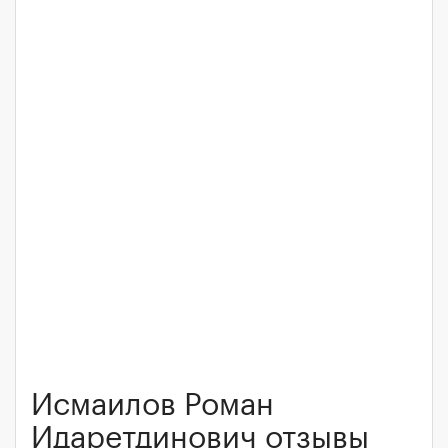
Исмаилов Роман
Идаретдинович отзывы