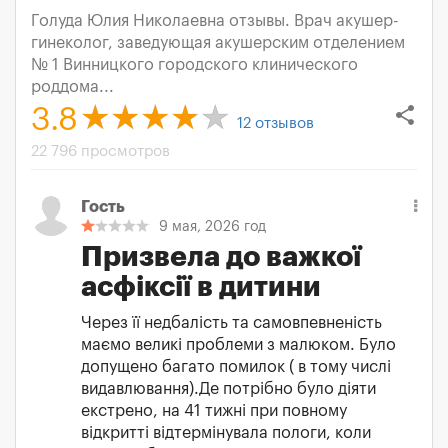
Голуда Юлия Николаевна отзывы. Врач акушер-
гинеколог, заведующая акушерским отделением
№ 1 Винницкого городского клинического
роддома...
share
3.8
12
отзывов
22 796 просмотров
Гость
9 мая, 2026 год
Призвела до важкої
асфіксії в дитини
Через її недбалість та самовпевненість
маємо великі проблеми з малюком. Було
допущено багато помилок ( в тому числі
видавлювання).Де потрібно було діяти
екстрено, на 41 тижні при повному
відкритті відтермінувала пологи, коли