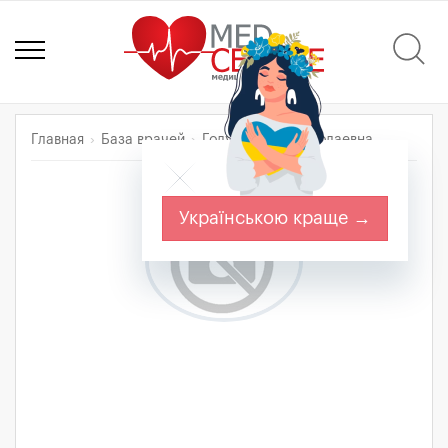
Главная
База врачей
Голуда Юлия Николаевна
Українською краще →