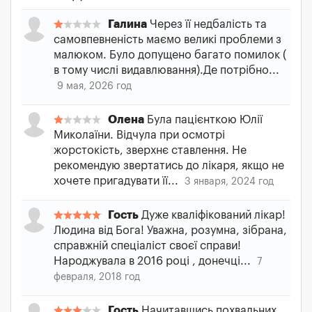
Галина
Через її недбалість та
самовпевненість маємо великі проблеми з
малюком. Було допущено багато помилок (
в тому числі видавлювання).Де потрібно...
9 мая, 2026 год
Олена
Була пацієнткою Юлії
Миколаїни. Відчула при осмотрі
жорстокість, зверхнє ставлення. Не
рекомендую звертатись до лікаря, якщо не
хочете пригадувати її...
3 января, 2024 год
Гость
Дуже кваліфікований лікар!
Людина від Бога! Уважна, розумна, зібрана,
справжній спеціаліст своєї справи!
Народжувала в 2016 році , донечці...
7
февраля, 2018 год
Гость
Начитавшись похвальних