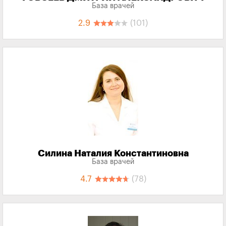
База врачей
2.9
(101)
Силина Наталия Константиновна
База врачей
4.7
(78)