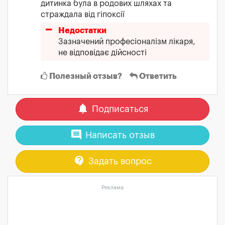
дитинка була в родових шляхах та
страждала від гіпоксії
Недостатки
Зазначений професіоналізм лікаря,
не відповідає дійсності
Полезный отзыв?
Ответить
notifications
Подписаться
comment
Написать отзыв
contact_support
Задать вопрос
Реклама