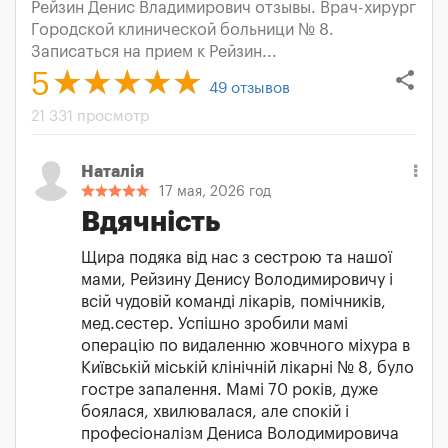
Рейзин Денис Владимирович отзывы. Врач-хирург
Городской клинической больници № 8.
Записаться на прием к Рейзин...
share
5
49
отзывов
21 331 просмотр
Наталія
17 мая, 2026 год
Вдячність
Щира подяка від нас з сестрою та нашої
мами, Рейзину Денису Володимировичу і
всій чудовій команді лікарів, помічників,
мед.сестер. Успішно зробили мамі
операцію по видаленню жовчного міхура в
Київській міській клінічній лікарні № 8, було
гостре запалення. Мамі 70 років, дуже
боялася, хвилювалася, але спокій і
професіоналізм Дениса Володимировича