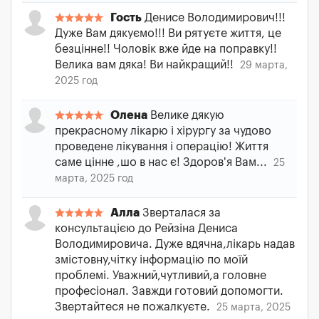
Гость
Денисе Володимирович!!!
Дуже Вам дякуємо!!! Ви рятуєте життя, це
безцінне!! Чоловік вже йде на поправку!!
Велика вам дяка! Ви найкращий!!
29 марта,
2025 год
Олена
Велике дякую
прекрасному лікарю і хірургу за чудово
проведене лікування і операцію! Життя
саме цінне ,шо в нас є! Здоров'я Вам...
25
марта, 2025 год
Алла
Зверталася за
консультацією до Рейзіна Дениса
Володимировича. Дуже вдячна,лікарь надав
змістовну,чітку інформацію по моїй
проблемі. Уважний,чутливий,а головне
професіонал. Завжди готовий допомогти.
Звертайтеся не пожалкуєте.
25 марта, 2025