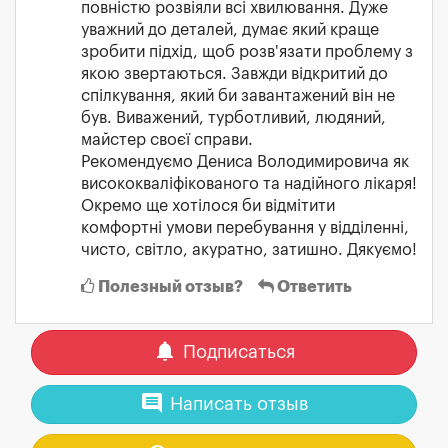
повністю розвіяли всі хвилювання. Дуже
уважний до деталей, думає який краще
зробити підхід, щоб розв'язати проблему з
якою звертаються. Завжди відкритий до
спілкування, який би завантажений він не
був. Виважений, турботливий, людяний,
майстер своєї справи.
Рекомендуємо Дениса Володимировича як
висококваліфікованого та надійного лікаря!
Окремо ще хотілося би відмітити
комфортні умови перебування у відділенні,
чисто, світло, акуратно, затишно. Дякуємо!
Полезный отзыв?
Ответить
notifications
Подписаться
comment
Написать отзыв