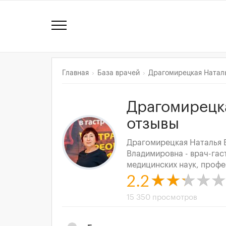
Главная
База врачей
Драгомирецкая Натал
Драгомирецк
отзывы
Драгомирецкая Наталья 
Владимировна - врач-гас
медицинских наук, профес
2.2
15 350 просмотров