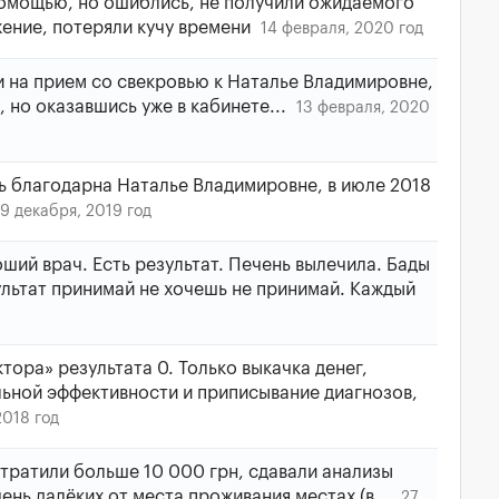
омощью, но ошиблись, не получили ожидаемого
жение, потеряли кучу времени
14 февраля, 2020 год
 на прием со свекровью к Наталье Владимировне,
 но оказавшись уже в кабинете...
13 февраля, 2020
ь благодарна Наталье Владимировне, в июле 2018
9 декабря, 2019 год
ий врач. Есть результат. Печень вылечила. Бады
ультат принимай не хочешь не принимай. Каждый
тора» результата 0. Только выкачка денег,
ьной эффективности и приписывание диагнозов,
2018 год
ратили больше 10 000 грн, сдавали анализы
ень далёких от места проживания местах (в...
27