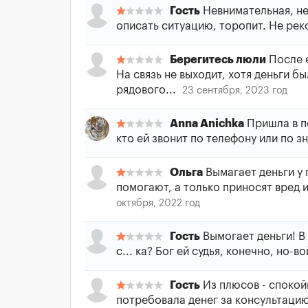
Гость
Невнимательная, не 
описать ситуацию, торопит. Не ре
Берегитесь люли
После е
На связь не выходит, хотя деньги б
рядового...
23 сентября, 2023 год
Anna Anichka
Пришла в пе
кто ей звонит по телефону или по з
Ольга
Вымагает деньги у 
помогают, а только приносят вред и
октября, 2022 год
Гость
Вымогает деньги! В 
с... ка? Бог ей судья, конечно, но-во
Гость
Из плюсов - спокойн
потребовала денег за консультацию