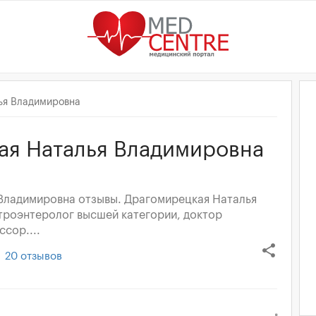
ья Владимировна
ая Наталья Владимировна
Владимировна отзывы. Драгомирецкая Наталья
троэнтеролог высшей категории, доктор
сор....
share
20
отзывов