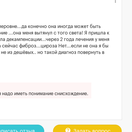
еровне...да конечно она иногда может быть
ние ...она меня вытянул с того света! Я пришла к
ла декампенсации...через 2 года лечения у меня
сейчас фиброз...цироза Нет...если не она я бы
не из дешёвых.. но такой диагноз повернуть в
ся надо иметь понимание снисхождение.
contact_support
писать отзыв
Задать вопрос