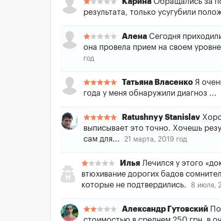
Карина
Обращались за п
результата, только усугубили поло
Алена
Сегодня приходили
она провела прием на своем уровне,
год
Татьяна Власенко
Я очен
года у меня обнаружили диагноз ...
Ratushnyy Stanislav
Хорош
выписывает это точно. Хочешь рез
сам для...
21 марта, 2019 год
Илья
Лечился у этого «док
втюхивание дорогих бадов сомнител
которые не подтвердились.
8 июля, 
Александр Гутовский
Пот
стоимостью в среднем 250 грн, в оч