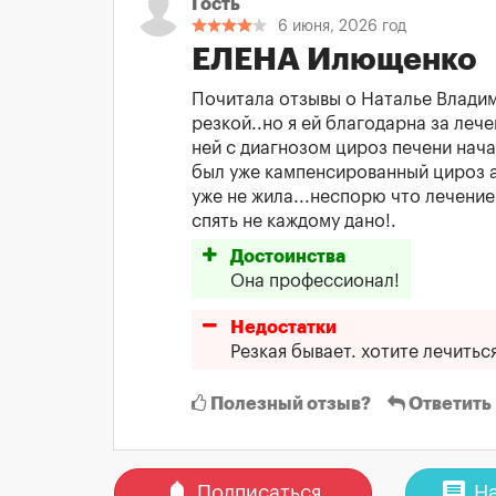
Гость
6 июня, 2026 год
ЕЛЕНА Илющенко
Почитала отзывы о Наталье Владим
резкой..но я ей благодарна за лече
ней с диагнозом цироз печени нача
был уже кампенсированный цироз а 
уже не жила...неспорю что лечение 
спять не каждому дано!.
Достоинства
Она профессионал!
Недостатки
Резкая бывает. хотите лечить
Полезный отзыв?
Ответить
notifications
comment
Подписаться
На