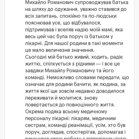
Михайло Романович супроводжував батька
на шляху до одужання, уважно ставився до
всіх запитань, спокійно та по-людськи
пояснював усе, що відбувалося,
підтримував і вселяв надію моїй мамі, яка
весь цей час була поруч із батьком у
лікарні. Для нашої родини в такі моменти
це мало величезне значення.
Сьогодні мій батько живий, ходить, радіє
життю, спілкується з рідними — і все це
завдяки Михайлу Романовичу та його
команді. Неможливо словами передати, що
означає для родини бачити, як людина, за
життя якої ще зовсім недавно доводилося
переживати й молитися, знову
повертається до повноцінного життя.
Окрема подяка всьому медичному
персоналу лікарні: лікарям, медичним
сестрам, команді реанімації, усім, хто був
поруч, доглядав, спостерігав, допомагав і