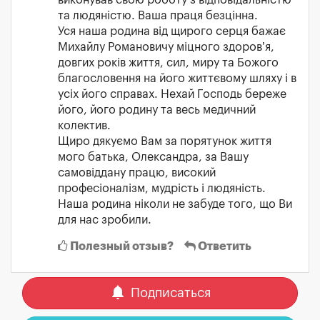
виконував свою роботу з відповідальністю
та людяністю. Ваша праця безцінна.
Уся наша родина від щирого серця бажає
Михайлу Романовичу міцного здоров’я,
довгих років життя, сил, миру та Божого
благословення на його життєвому шляху і в
усіх його справах. Нехай Господь береже
його, його родину та весь медичний
колектив.
Щиро дякуємо Вам за порятунок життя
мого батька, Олександра, за Вашу
самовіддану працю, високий
професіоналізм, мудрість і людяність.
Наша родина ніколи не забуде того, що Ви
для нас зробили.
Полезный отзыв?
Ответить
notifications
Подписаться