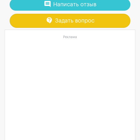
comment
Написать отзыв
contact_support
Задать вопрос
Реклама