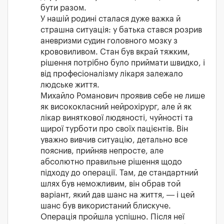
бути разом.
У нашій родині сталася дуже важка й
страшна ситуація: у батька стався розрив
аневризми судин головного мозку з
крововиливом. Стан був вкрай тяжким,
рішення потрібно було приймати швидко, і
від професіоналізму лікаря залежало
людське життя.
Михайло Романович проявив себе не лише
як висококласний нейрохірург, але й як
лікар виняткової людяності, чуйності та
щирої турботи про своїх пацієнтів. Він
уважно вивчив ситуацію, детально все
пояснив, прийняв непросте, але
абсолютно правильне рішення щодо
підходу до операції. Там, де стандартний
шлях був неможливим, він обрав той
варіант, який дав шанс на життя, — і цей
шанс був використаний блискуче.
Операція пройшла успішно. Після неї