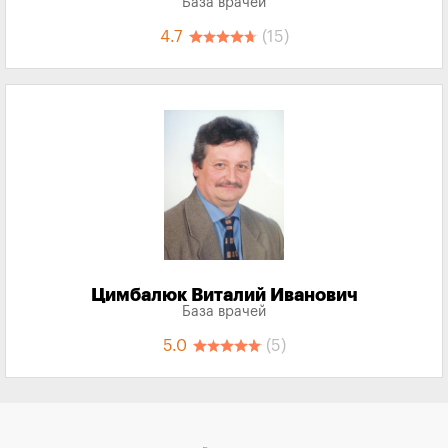
База врачей
4.7
(15)
Цимбалюк Виталий Иванович
База врачей
5.0
(5)