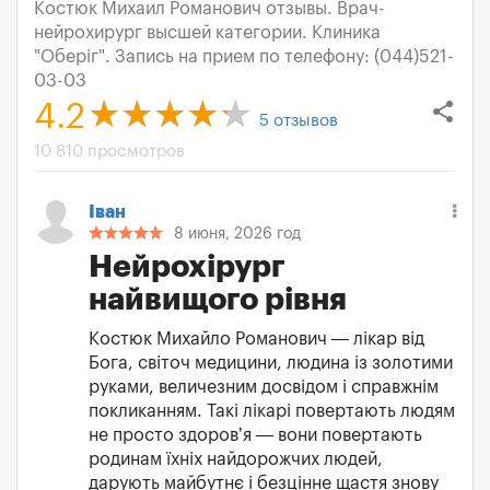
Костюк Михаил Романович отзывы. Врач-
нейрохирург высшей категории. Клиника
"Оберіг". Запись на прием по телефону: (044)521-
03-03
share
4.2
5
отзывов
10 810 просмотров
Іван
8 июня, 2026 год
Нейрохірург
найвищого рівня
Костюк Михайло Романович — лікар від
Бога, світоч медицини, людина із золотими
руками, величезним досвідом і справжнім
покликанням. Такі лікарі повертають людям
не просто здоров’я — вони повертають
родинам їхніх найдорожчих людей,
дарують майбутнє і безцінне щастя знову