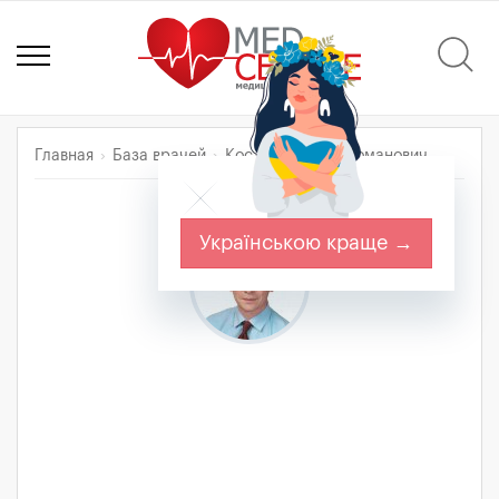
Главная
База врачей
Костюк Михаил Романович
Українською краще →