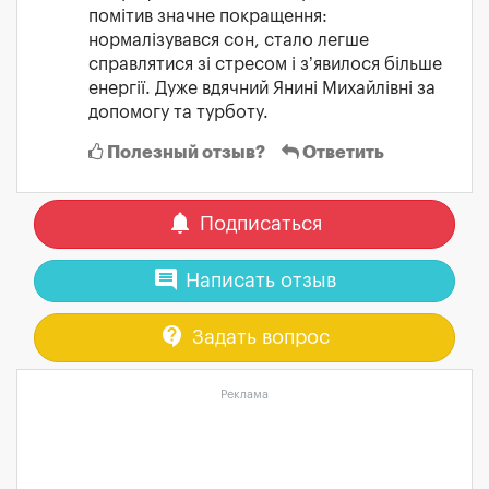
помітив значне покращення:
нормалізувався сон, стало легше
справлятися зі стресом і з’явилося більше
енергії. Дуже вдячний Янині Михайлівні за
допомогу та турботу.
Полезный отзыв?
Ответить
notifications
Подписаться
comment
Написать отзыв
contact_support
Задать вопрос
Реклама