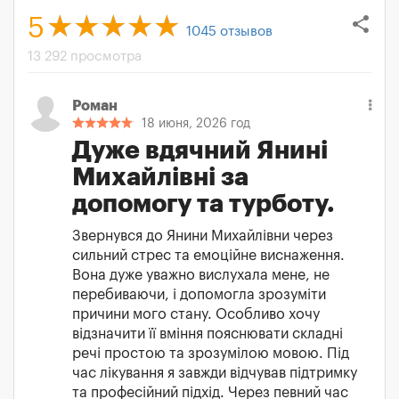
share
5
1045
отзывов
13 292 просмотра
Роман
18 июня, 2026 год
Дуже вдячний Янині
Михайлівні за
допомогу та турботу.
Звернувся до Янини Михайлівни через
сильний стрес та емоційне виснаження.
Вона дуже уважно вислухала мене, не
перебиваючи, і допомогла зрозуміти
причини мого стану. Особливо хочу
відзначити її вміння пояснювати складні
речі простою та зрозумілою мовою. Під
час лікування я завжди відчував підтримку
та професійний підхід. Через певний час