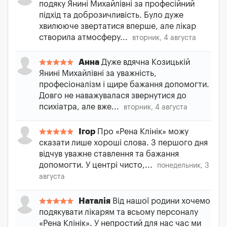
подяку Янині Михайлівні за професійний
підхід та доброзичливість. Було дуже
хвилююче звертатися вперше, але лікар
створила атмосферу...
вторник, 4 августа
Анна
Дуже вдячна Козицькій
Янині Михайлівні за уважність,
професіоналізм і щире бажання допомогти.
Довго не наважувалася звернутися до
психіатра, але вже...
вторник, 4 августа
Ігор
Про «Рена Клінік» можу
сказати лише хороші слова. З першого дня
відчув уважне ставлення та бажання
допомогти. У центрі чисто,...
понедельник, 3
августа
Наталія
Від нашої родини хочемо
подякувати лікарям та всьому персоналу
«Рена Клінік». У непростий для нас час ми