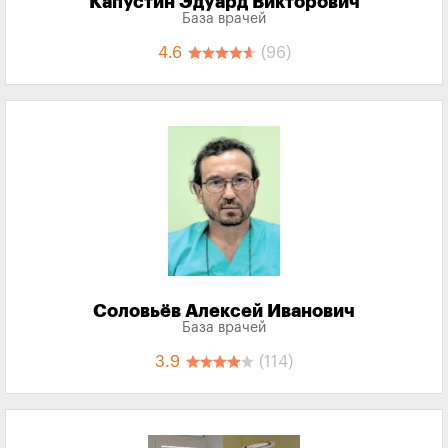
Капустин Эдуард Викторович
База врачей
4.6
(96)
Соловьёв Алексей Иванович
База врачей
3.9
(114)