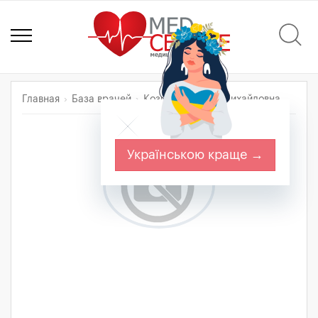
Главная
База врачей
Козицкая Янина Михайловна
Українською краще →