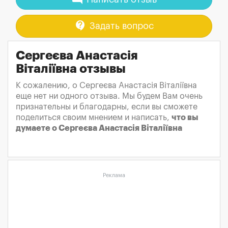
contact_support
Задать вопрос
Сергеєва Анастасія
Віталіївна отзывы
К сожалению, о Сергеєва Анастасія Віталіївна
еще нет ни одного отзыва. Мы будем Вам очень
признательны и благодарны, если вы сможете
поделиться своим мнением и написать,
что вы
думаете о Сергеєва Анастасія Віталіївна
Реклама