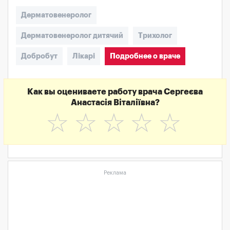
Дерматовенеролог
Дерматовенеролог дитячий
Трихолог
Добробут
Лікарі
Подробнее о враче
Как вы оцениваете работу врача Сергеєва
Анастасія Віталіївна?
☆
☆
☆
☆
☆
Реклама