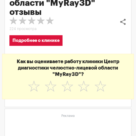
области "MyRay3D"
отзывы
share
224 просмотра
Подробнее о клинике
Как вы оцениваете работу клиники Центр
диагностики челюстно-лицевой области
"MyRay3D"?
☆
☆
☆
☆
☆
Реклама