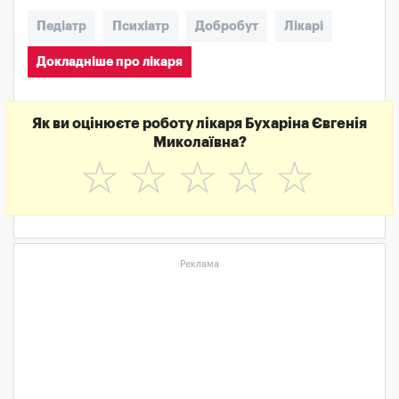
Педіатр
Психіатр
Добробут
Лікарі
Докладніше про лікаря
Як ви оцінюєте роботу лікаря Бухаріна Євгенія
Миколаївна?
☆
☆
☆
☆
☆
Реклама