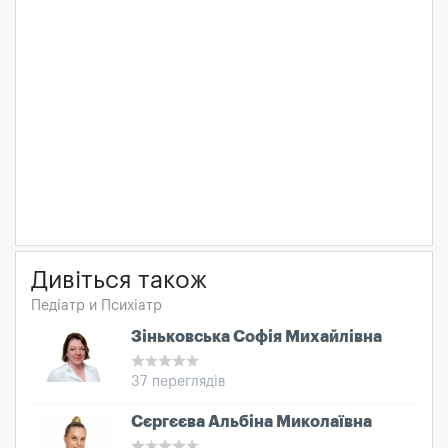
Дивіться також
Педіатр и Психіатр
Зіньковська Софія Михайлівна
37 переглядів
Сєргєєва Альбіна Миколаївна