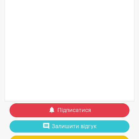
notifications
Підписатися
comment
Залишити відгук