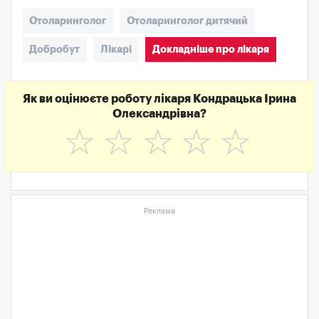
Отоларинголог
Отоларинголог дитячий
Добробут
Лікарі
Докладніше про лікаря
Як ви оцінюєте роботу лікаря Кондрацька Ірина
Олександрівна?
☆
☆
☆
☆
☆
Реклама