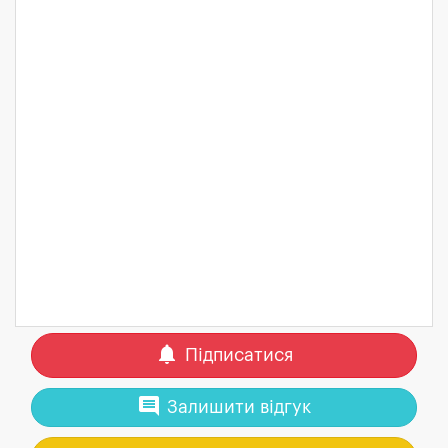
notifications
Підписатися
comment
Залишити відгук