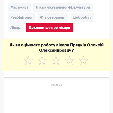
Масажист
Лікар лікувальної фізкультури
Реабілітолог
Фізіотерапевт
Добробут
Лікарі
Докладніше про лікаря
Як ви оцінюєте роботу лікаря Прядкін Олексій
Олександрович?
☆
☆
☆
☆
☆
Реклама