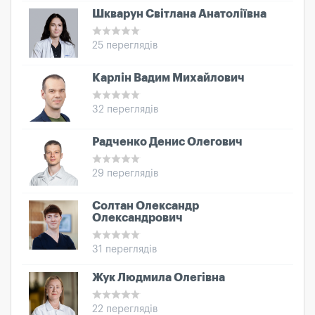
Шкварун Світлана Анатоліївна
25 переглядів
Карлін Вадим Михайлович
32 переглядів
Радченко Денис Олегович
29 переглядів
Солтан Олександр
Олександрович
31 переглядів
Жук Людмила Олегівна
22 переглядів