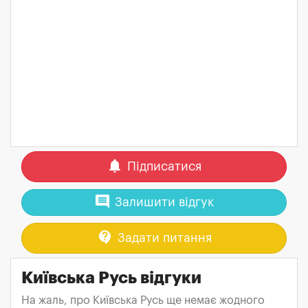
notifications
Підписатися
comment
Залишити відгук
contact_support
Задати питання
Київська Русь відгуки
На жаль, про Київська Русь ще немає жодного