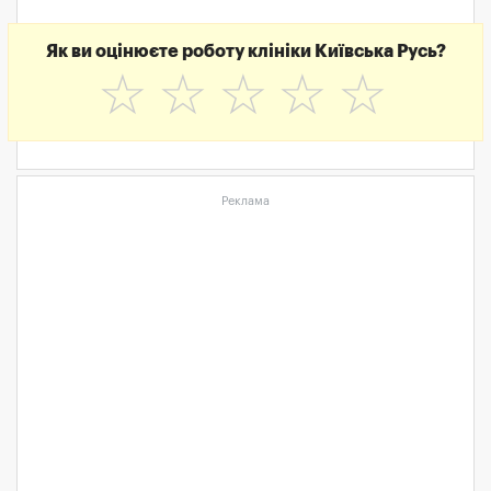
Як ви оцінюєте роботу клініки Київська Русь?
☆
☆
☆
☆
☆
Реклама