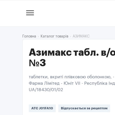
АЗИМАКС
Головна
Каталог товарів
Азимакс табл. в/
№3
таблетки, вкриті плівковою оболонкою, ·
Фарма Лімітед - Юніт VІІ · Республіка Інд
UA/18430/01/02
ATC J01FA10
Відпускається за рецептом