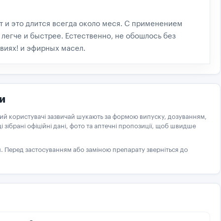
 и это длится всегда около меся. С применением
легче и быстрее. Естественно, не обошлось без
виях! и эфирных масел.
и
кий користувачі зазвичай шукають за формою випуску, дозуванням,
ці зібрані офіційні дані, фото та аптечні пропозиції, щоб швидше
ря. Перед застосуванням або заміною препарату зверніться до