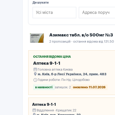
Де шукати
Азимакс табл. в/о 500мг №3
2 пропозицій · остання відома від 131.50
ОСТАННЯ ВІДОМА ЦІНА
Аптека 9-1-1
storefront
Головна аптека Києва
place
м. Київ, б-р Лесі Українки, 24, прим. 483
schedule
Години роботи: Пн-Нд: Цілодобово
в наявності
залишок: 2
оновлено: 11.07.2026
Аптека 9-1-1
storefront
Відділення -Хрещатик 22
place
м. Київ, вул. Хрещатик, 22