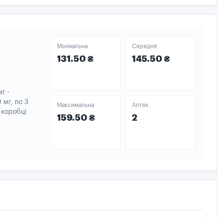
Мінімальна
Середня
131.50 ₴
145.50 ₴
г ·
 мг, по 3
Максимальна
Аптек
й коробці
159.50 ₴
2