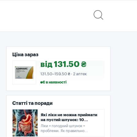
Ціна зараз
від 131.50 ₴
131.50–159.50 ₴ · 2 аптек
Є в наявності
Статті та поради
Які ліки не можна приймати
на пустий шлунок: 10
популярних препаратів
Ліки + голодний шлунок =
проблеми. Як правильно
приймати препарати, щоб не