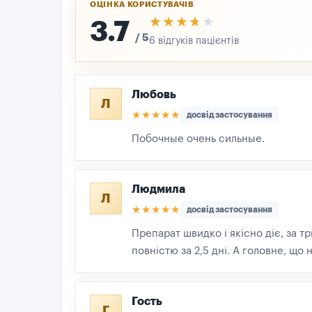
ОЦІНКА КОРИСТУВАЧІВ
★★★★★
★★★★★
3.7
/ 5
6 відгуків пацієнтів
Любовь
Л
★★★★★
досвід застосування
Побочные очень сильные.
Людмила
Л
★★★★★
досвід застосування
Препарат швидко і якісно діє, за тр
повністю за 2,5 дні. А головне, що 
Гость
Г