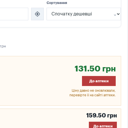
Сортування
my_location
 грн
131.50 грн
До аптеки
Ціну давно не оновлювали,
перевірте її на сайті аптеки.
159.50 грн
До аптеки