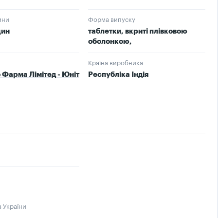
ини
Форма випуску
цин
таблетки, вкриті плівковою
оболонкою,
Країна виробника
 Фарма Лімітед - Юніт
Республіка Індія
в України