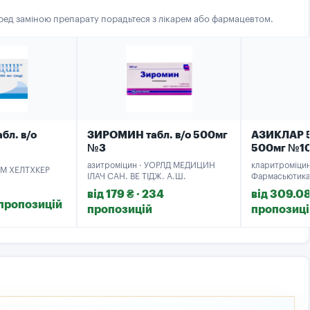
еред заміною препарату порадьтеся з лікарем або фармацевтом.
бл. в/о
ЗИРОМИН табл. в/о 500мг
АЗИКЛАР 5
№3
500мг №1
азитроміцин · УОРЛД МЕДИЦИН
кларитроміцин
СУМ ХЕЛТХКЕР
ІЛАЧ САН. ВЕ ТІДЖ. А.Ш.
Фармасьютика
від 179 ₴ · 234
від 309.08 
7 пропозицій
пропозицій
пропозиці