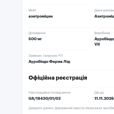
МНН
Діючі речов
азитроміцин
Азитромі
Дозування
Виробник
500 мг
Ауробіндо
VІІ
Заявник / власник РП
Ауробіндо Фарма Лтд
Офіційна реєстрація
Реєстраційне посвідчення
Діє до
UA/18430/01/02
11.11.2026
Джерело даних: Державний реєстр лікарських засобі