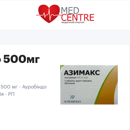
о 500мг
 500 мг · Ауробіндо
ія · РП