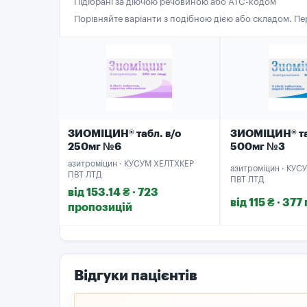
Підібрані за діючою речовиною або ATC-кодом
Порівняйте варіанти з подібною дією або складом. П
ЗИОМІЦИН® табл. в/о
ЗИОМІЦИН® та
250мг №6
500мг №3
азитроміцин · КУСУМ ХЕЛТХКЕР
азитроміцин · КУ
ПВТ ЛТД
ПВТ ЛТД
від 153.14 ₴ · 723
від 115 ₴ · 37
пропозицій
Відгуки пацієнтів