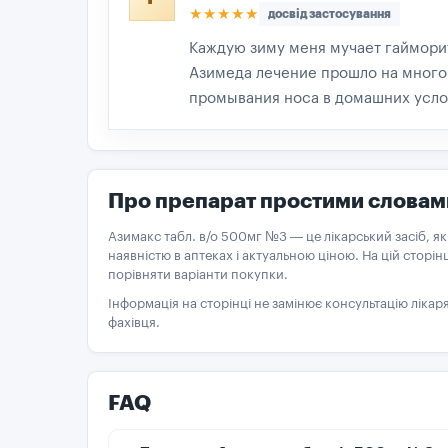
★★★★★
досвід застосування
Каждую зиму меня мучает гайморит
Азимеда лечение прошло на много 
промывания носа в домашних усло
Про препарат простими словам
Азимакс табл. в/о 500мг №3 — це лікарський засіб, я
наявністю в аптеках і актуальною ціною. На цій сторін
порівняти варіанти покупки.
Інформація на сторінці не замінює консультацію ліка
фахівця.
FAQ