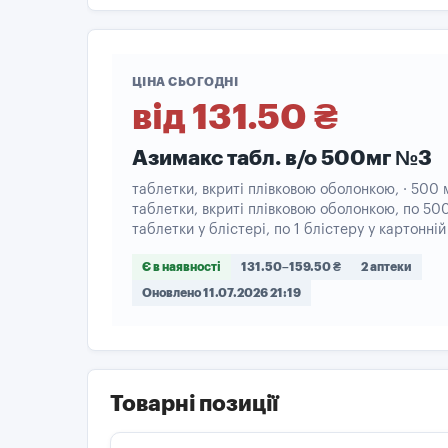
ЦІНА СЬОГОДНІ
від 131.50 ₴
Азимакс табл. в/о 500мг №3
таблетки, вкриті плівковою оболонкою, · 500 м
таблетки, вкриті плівковою оболонкою, по 500
таблетки у блістері, по 1 блістеру у картонні
Є в наявності
131.50–159.50 ₴
2 аптеки
Оновлено 11.07.2026 21:19
Товарні позиції