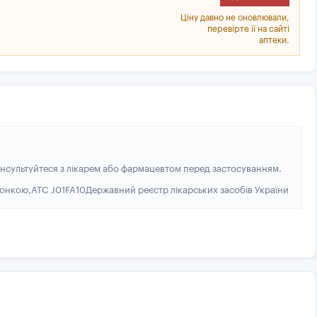
Ціну давно не оновлювали,
перевірте її на сайті
аптеки.
нсультуйтеся з лікарем або фармацевтом перед застосуванням.
лонкою,
ATC J01FA10
Державний реєстр лікарських засобів України