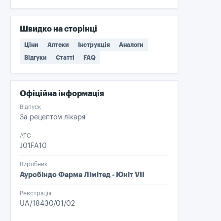
нашкодити?
Швидко на сторінці
Ціни
Аптеки
Інструкція
Аналоги
Відгуки
Статті
FAQ
Офіційна інформація
Відпуск
За рецептом лікаря
ATC
J01FA10
Виробник
Ауробіндо Фарма Лімітед - Юніт VІІ
Реєстрація
UA/18430/01/02