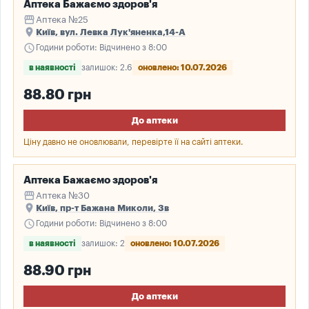
Аптека Бажаємо здоров'я
storefront
Аптека №25
place
Київ, вул. Левка Лук'яненка,14-А
schedule
Години роботи: Відчинено з 8:00
в наявності
залишок: 2.6
оновлено: 10.07.2026
88.80 грн
До аптеки
Ціну давно не оновлювали, перевірте її на сайті аптеки.
Аптека Бажаємо здоров'я
storefront
Аптека №30
place
Київ, пр-т Бажана Миколи, 3в
schedule
Години роботи: Відчинено з 8:00
в наявності
залишок: 2
оновлено: 10.07.2026
88.90 грн
До аптеки