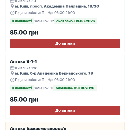
storefront
Київська 59
place
м. Київ, просп. Академіка Палладіна, 18/30
schedule
Години роботи: Пн-Нд: 08:00-21:00
в наявності
залишок: 12
оновлено: 09.08.2026
85.00 грн
До аптеки
Аптека 9-1-1
storefront
Київська 188
place
м. Київ, б-р Академіка Вернадського, 79
schedule
Години роботи: Пн-Нд: 08:00-21:00
в наявності
залишок: 11
оновлено: 09.08.2026
85.00 грн
До аптеки
Аптека Бажаємо здоров'я