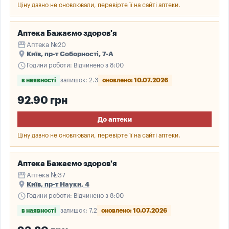
Ціну давно не оновлювали, перевірте її на сайті аптеки.
Аптека Бажаємо здоров'я
storefront
Аптека №20
place
Київ, пр-т Соборності, 7-А
schedule
Години роботи: Відчинено з 8:00
в наявності
залишок: 2.3
оновлено: 10.07.2026
92.90 грн
До аптеки
Ціну давно не оновлювали, перевірте її на сайті аптеки.
Аптека Бажаємо здоров'я
storefront
Аптека №37
place
Київ, пр-т Науки, 4
schedule
Години роботи: Відчинено з 8:00
в наявності
залишок: 7.2
оновлено: 10.07.2026