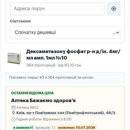
my_location
Сортування
Дексаметазону фосфат р-н д/ін. 4мг/
мл амп. 1мл №10
364 пропозицій · від 83.10 грн
Показано перші 40 з 364 пропозицій за ціною.
ОСТАННЯ ВІДОМА ЦІНА
Аптека Бажаємо здоров'я
storefront
Аптека №52
place
Київ, пр-т Повітряних сил (Повітрофлотський), 48/2
schedule
Години роботи: Відчинено з 8:00
в наявності
залишок: 1.1
оновлено: 10.07.2026