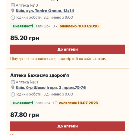
storefront
Аптека №13
place
Київ, вул. Теліги Олени, 13/14
schedule
Години роботи: Відчинено з 8:00
в наявності
залишок: 0.7
оновлено: 10.07.2026
85.20 грн
До аптеки
Ціну давно не оновлювали, перевірте її на сайті аптеки.
Аптека Бажаємо здоров'я
storefront
Аптека №31
place
Київ, б-р Шамо Ігоря, 3, прим.75-76
schedule
Години роботи: Відчинено з 8:00
в наявності
залишок: 1.7
оновлено: 10.07.2026
87.80 грн
До аптеки