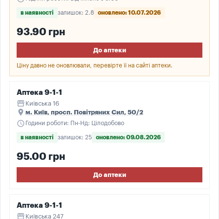
в наявності
залишок: 2.8
оновлено: 10.07.2026
93.90 грн
До аптеки
Ціну давно не оновлювали, перевірте її на сайті аптеки.
Аптека 9-1-1
storefront
Київська 16
place
м. Київ, просп. Повітряних Сил, 50/2
schedule
Години роботи: Пн-Нд: Цілодобово
в наявності
залишок: 25
оновлено: 09.08.2026
95.00 грн
До аптеки
Аптека 9-1-1
storefront
Київська 247