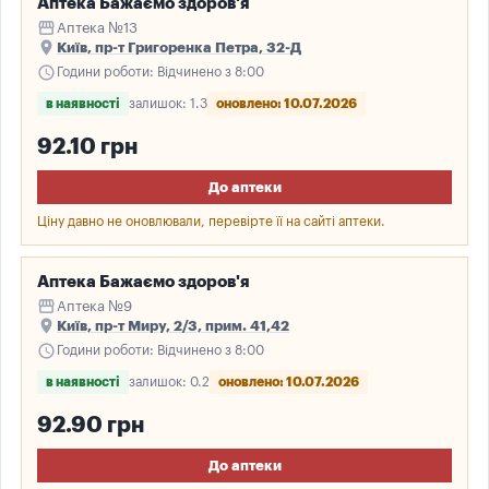
Аптека Бажаємо здоров'я
storefront
Аптека №13
place
Київ, пр-т Григоренка Петра, 32-Д
schedule
Години роботи: Відчинено з 8:00
в наявності
залишок: 1.3
оновлено: 10.07.2026
92.10 грн
До аптеки
Ціну давно не оновлювали, перевірте її на сайті аптеки.
Аптека Бажаємо здоров'я
storefront
Аптека №9
place
Київ, пр-т Миру, 2/3, прим. 41,42
schedule
Години роботи: Відчинено з 8:00
в наявності
залишок: 0.2
оновлено: 10.07.2026
92.90 грн
До аптеки