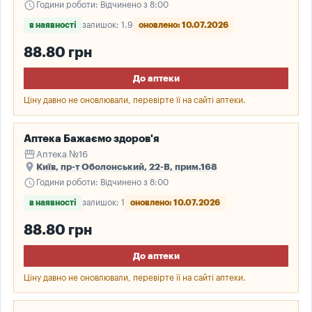
schedule
Години роботи: Відчинено з 8:00
в наявності
залишок: 1.9
оновлено: 10.07.2026
88.80 грн
До аптеки
Ціну давно не оновлювали, перевірте її на сайті аптеки.
Аптека Бажаємо здоров'я
storefront
Аптека №16
place
Київ, пр-т Оболонський, 22-В, прим.168
schedule
Години роботи: Відчинено з 8:00
в наявності
залишок: 1
оновлено: 10.07.2026
88.80 грн
До аптеки
Ціну давно не оновлювали, перевірте її на сайті аптеки.