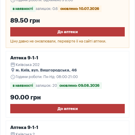
schedule
Години роботи: Відчинено з 8:00
в наявності
залишок: 0.6
оновлено: 10.07.2026
89.50 грн
До аптеки
Ціну давно не оновлювали, перевірте її на сайті аптеки.
Аптека 9-1-1
storefront
Київська 202
place
м. Київ, вул. Вишгородська, 46
schedule
Години роботи: Пн-Нд: 08:00-21:00
в наявності
залишок: 20
оновлено: 09.08.2026
90.00 грн
До аптеки
Аптека 9-1-1
storefront
Київська 2