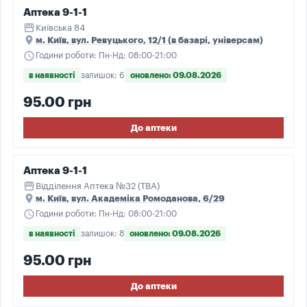
Аптека 9-1-1
storefront
Київська 84
place
м. Київ, вул. Ревуцького, 12/1 (в базарі, універсам)
schedule
Години роботи: Пн-Нд: 08:00-21:00
в наявності
залишок: 6
оновлено: 09.08.2026
95.00 грн
До аптеки
Аптека 9-1-1
storefront
Відділення Аптека №32 (ТВА)
place
м. Київ, вул. Академіка Ромоданова, 6/29
schedule
Години роботи: Пн-Нд: 08:00-21:00
в наявності
залишок: 8
оновлено: 09.08.2026
95.00 грн
До аптеки