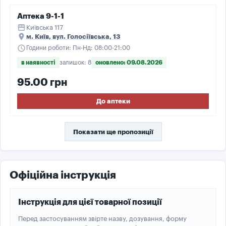
Аптека 9-1-1
storefront
Київська 117
place
м. Київ, вул. Голосіївська, 13
schedule
Години роботи: Пн-Нд: 08:00-21:00
в наявності
залишок: 8
оновлено: 09.08.2026
95.00 грн
До аптеки
Показати ще пропозиції
Офіційна інструкція
Інструкція для цієї товарної позиції
Перед застосуванням звірте назву, дозування, форму