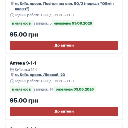
place
м. Київ, просп. Повітряних сил, 50/2 (поряд з "ОБмін
валют")
schedule
Години роботи: Пн-Нд: 08:00-21:00
в наявності
залишок: 5
оновлено: 09.08.2026
95.00 грн
До аптеки
Аптека 9-1-1
storefront
Київська 184
place
м. Київ, просп. Лісовий, 23
schedule
Години роботи: Пн-Нд: 08:00-21:00
в наявності
залишок: 14
оновлено: 09.08.2026
95.00 грн
До аптеки