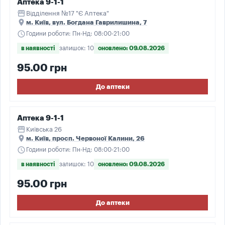
Аптека 9-1-1
storefront
Відділення №17 "Є Аптека"
place
м. Київ, вул. Богдана Гаврилишина, 7
schedule
Години роботи: Пн-Нд: 08:00-21:00
в наявності
залишок: 10
оновлено: 09.08.2026
95.00 грн
До аптеки
Аптека 9-1-1
storefront
Київська 26
place
м. Київ, просп. Червоної Калини, 26
schedule
Години роботи: Пн-Нд: 08:00-21:00
в наявності
залишок: 10
оновлено: 09.08.2026
95.00 грн
До аптеки