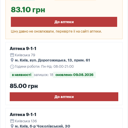
83.10 грн
До аптеки
Ціну давно не оновлювали, перевірте її на сайті аптеки.
Аптека 9-1-1
storefront
Київська 79
place
м. Київ, вул. Дорогожицька, 13, прим. 61
schedule
Години роботи: Пн-Нд: 08:00-21:00
в наявності
залишок: 18
оновлено: 09.08.2026
85.00 грн
До аптеки
Аптека 9-1-1
storefront
Київська 136
place
м. Київ, б-р Чоколівський, 30