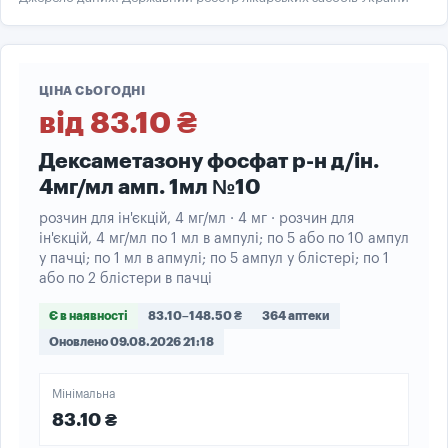
ЦІНА СЬОГОДНІ
від 83.10 ₴
Дексаметазону фосфат р-н д/ін.
4мг/мл амп. 1мл №10
розчин для ін'єкцій, 4 мг/мл · 4 мг · розчин для
ін'єкцій, 4 мг/мл по 1 мл в ампулі; по 5 або по 10 ампул
у пачці; по 1 мл в апмулі; по 5 ампул у блістері; по 1
або по 2 блістери в пачці
Є в наявності
83.10–148.50 ₴
364 аптеки
Оновлено 09.08.2026 21:18
Мінімальна
83.10 ₴