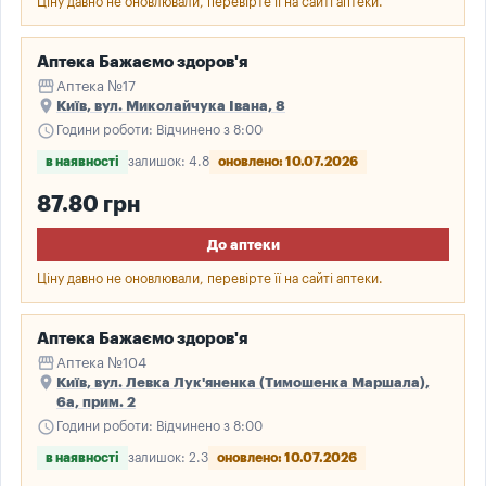
Ціну давно не оновлювали, перевірте її на сайті аптеки.
Аптека Бажаємо здоров'я
storefront
Аптека №17
place
Київ, вул. Миколайчука Івана, 8
schedule
Години роботи: Відчинено з 8:00
в наявності
залишок: 4.8
оновлено: 10.07.2026
87.80 грн
До аптеки
Ціну давно не оновлювали, перевірте її на сайті аптеки.
Аптека Бажаємо здоров'я
storefront
Аптека №104
place
Київ, вул. Левка Лук'яненка (Тимошенка Маршала),
6а, прим. 2
schedule
Години роботи: Відчинено з 8:00
в наявності
залишок: 2.3
оновлено: 10.07.2026