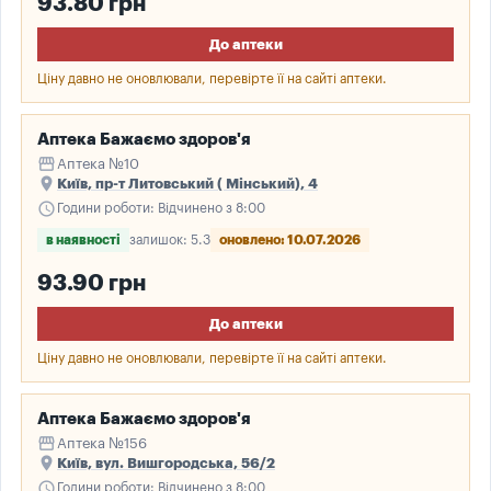
93.80 грн
До аптеки
Ціну давно не оновлювали, перевірте її на сайті аптеки.
Аптека Бажаємо здоров'я
storefront
Аптека №10
place
Київ, пр-т Литовський ( Мінський), 4
schedule
Години роботи: Відчинено з 8:00
в наявності
залишок: 5.3
оновлено: 10.07.2026
93.90 грн
До аптеки
Ціну давно не оновлювали, перевірте її на сайті аптеки.
Аптека Бажаємо здоров'я
storefront
Аптека №156
place
Київ, вул. Вишгородська, 56/2
schedule
Години роботи: Відчинено з 8:00