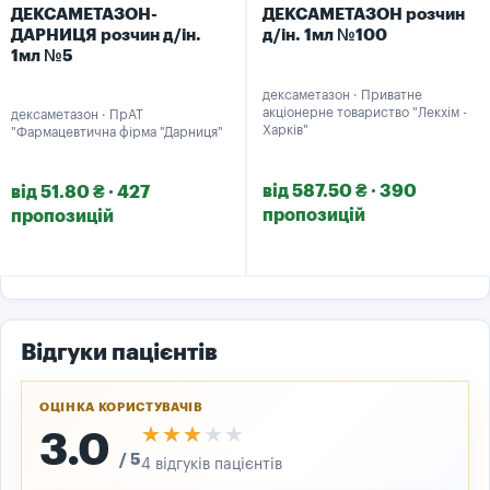
ДЕКСАМЕТАЗОН-
ДЕКСАМЕТАЗОН розчин
ДАРНИЦЯ розчин д/ін.
д/ін. 1мл №100
1мл №5
дексаметазон · Приватне
акціонерне товариство "Лекхім -
дексаметазон · ПрАТ
Харків"
"Фармацевтична фірма "Дарниця"
від 587.50 ₴ · 390
від 51.80 ₴ · 427
пропозицій
пропозицій
Відгуки пацієнтів
ОЦІНКА КОРИСТУВАЧІВ
★★★★★
★★★★★
3.0
/ 5
4 відгуків пацієнтів