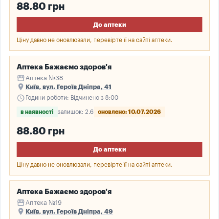
88.80 грн
До аптеки
Ціну давно не оновлювали, перевірте її на сайті аптеки.
Аптека Бажаємо здоров'я
storefront
Аптека №38
place
Київ, вул. Героїв Дніпра, 41
schedule
Години роботи: Відчинено з 8:00
в наявності
залишок: 2.6
оновлено: 10.07.2026
88.80 грн
До аптеки
Ціну давно не оновлювали, перевірте її на сайті аптеки.
Аптека Бажаємо здоров'я
storefront
Аптека №19
place
Київ, вул. Героїв Дніпра, 49