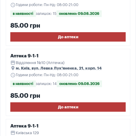
schedule
Години роботи: Пн-Нд: 08:00-21:00
в наявності
залишок: 15
оновлено: 09.08.2026
85.00 грн
До аптеки
Аптека 9-1-1
storefront
Відділення №10 (Аптечка)
place
м. Київ, вул. Левка Лук'яненка, 21, корп. 14
schedule
Години роботи: Пн-Нд: 08:00-21:00
в наявності
залишок: 14
оновлено: 09.08.2026
85.00 грн
До аптеки
Аптека 9-1-1
storefront
Київська 129