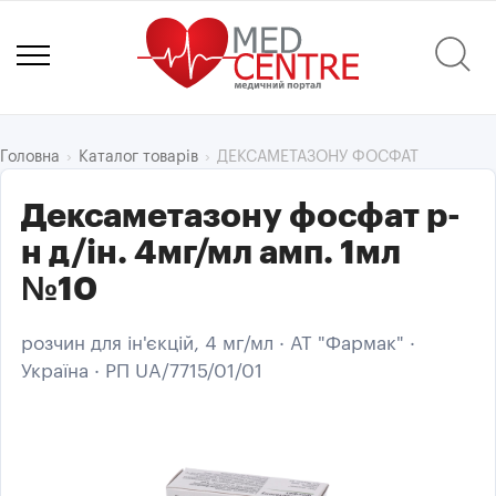
ДЕКСАМЕТАЗОНУ ФОСФАТ
Головна
Каталог товарів
Дексаметазону фосфат р-
н д/ін. 4мг/мл амп. 1мл
№10
розчин для ін'єкцій, 4 мг/мл · АТ "Фармак" ·
Україна · РП UA/7715/01/01