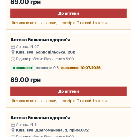
89.00 грн
До аптеки
Ціну давно не оновлювали, перевірте її на сайті аптеки.
Аптека Бажаємо здоров'я
storefront
Аптека №27
place
Київ, вул. Бориспільська, 26к
schedule
Години роботи: Відчинено з 8:00
в наявності
залишок: 0.8
оновлено: 10.07.2026
89.00 грн
До аптеки
Ціну давно не оновлювали, перевірте її на сайті аптеки.
Аптека Бажаємо здоров'я
storefront
Аптека №1
place
Київ, вул. Драгоманова, 2, прим.872