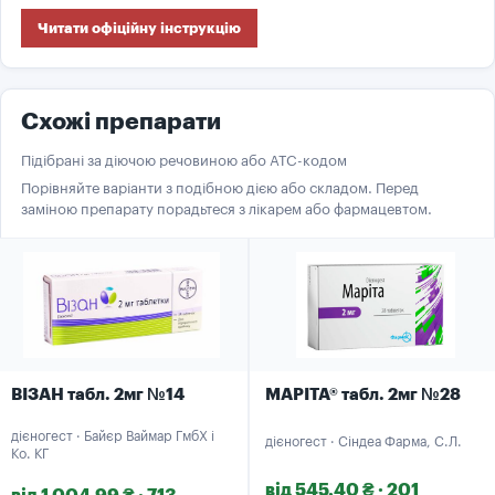
Читати офіційну інструкцію
Схожі препарати
Підібрані за діючою речовиною або ATC-кодом
Порівняйте варіанти з подібною дією або складом. Перед
заміною препарату порадьтеся з лікарем або фармацевтом.
ВІЗАН табл. 2мг №14
МАРІТА® табл. 2мг №28
дієногест · Байєр Ваймар ГмбХ і
дієногест · Сіндеа Фарма, С.Л.
Ко. КГ
від 545.40 ₴ · 201