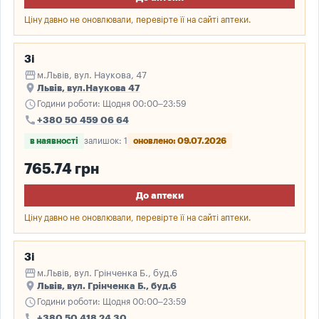
Ціну давно не оновлювали, перевірте її на сайті аптеки.
3і
storefront
м.Львів, вул. Наукова, 47
place
Львів, вул.Наукова 47
schedule
Години роботи: Щодня 00:00–23:59
call
+380 50 459 06 64
в наявності
залишок: 1
оновлено: 09.07.2026
765.74 грн
До аптеки
Ціну давно не оновлювали, перевірте її на сайті аптеки.
3і
storefront
м.Львів, вул. Грінченка Б., буд.6
place
Львів, вул. Грінченка Б., буд.6
schedule
Години роботи: Щодня 00:00–23:59
call
+380 50 418 24 30