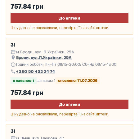
757.84 грн
До аптеки
Ціну давно не оновлювали, перевірте її на сайті аптеки.
3і
storefront
м.Броди, вул. Л.Українки, 25А
place
Броди, вул.Л.Українки, 25А
schedule
Години роботи: Пн–Пт 08:15–20:00; Сб–Нд 08:15–17:00
call
+380 50 432 24 74
в наявності
залишок: 1
оновлено: 11.07.2026
757.84 грн
До аптеки
Ціну давно не оновлювали, перевірте її на сайті аптеки.
3і
storefront
м.Львів, вул. Наукова, 47