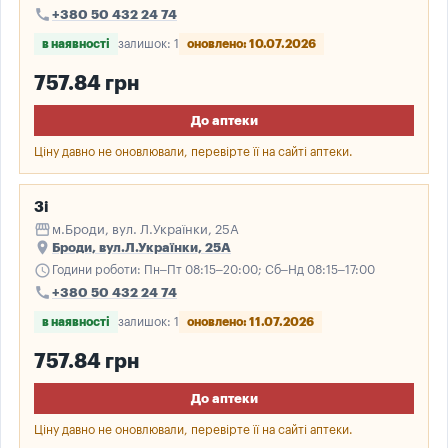
call
+380 50 432 24 74
в наявності
залишок: 1
оновлено: 10.07.2026
757.84 грн
До аптеки
Ціну давно не оновлювали, перевірте її на сайті аптеки.
3і
storefront
м.Броди, вул. Л.Українки, 25А
place
Броди, вул.Л.Українки, 25А
schedule
Години роботи: Пн–Пт 08:15–20:00; Сб–Нд 08:15–17:00
call
+380 50 432 24 74
в наявності
залишок: 1
оновлено: 11.07.2026
757.84 грн
До аптеки
Ціну давно не оновлювали, перевірте її на сайті аптеки.