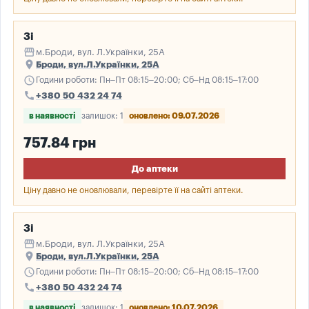
3і
storefront
м.Броди, вул. Л.Українки, 25А
place
Броди, вул.Л.Українки, 25А
schedule
Години роботи: Пн–Пт 08:15–20:00; Сб–Нд 08:15–17:00
call
+380 50 432 24 74
в наявності
залишок: 1
оновлено: 09.07.2026
757.84 грн
До аптеки
Ціну давно не оновлювали, перевірте її на сайті аптеки.
3і
storefront
м.Броди, вул. Л.Українки, 25А
place
Броди, вул.Л.Українки, 25А
schedule
Години роботи: Пн–Пт 08:15–20:00; Сб–Нд 08:15–17:00
call
+380 50 432 24 74
в наявності
залишок: 1
оновлено: 10.07.2026