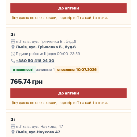
До аптеки
Ціну давно не оновлювали, перевірте її на сайті аптеки.
3і
storefront
м.Львів, вул. Грінченка Б., буд.6
place
Львів, вул. Грінченка Б., буд.6
schedule
Години роботи: Щодня 00:00–23:59
call
+380 50 418 24 30
в наявності
залишок: 1
оновлено: 10.07.2026
765.74 грн
До аптеки
Ціну давно не оновлювали, перевірте її на сайті аптеки.
3і
storefront
м.Львів, вул. Наукова, 47
place
Львів, вул.Наукова 47