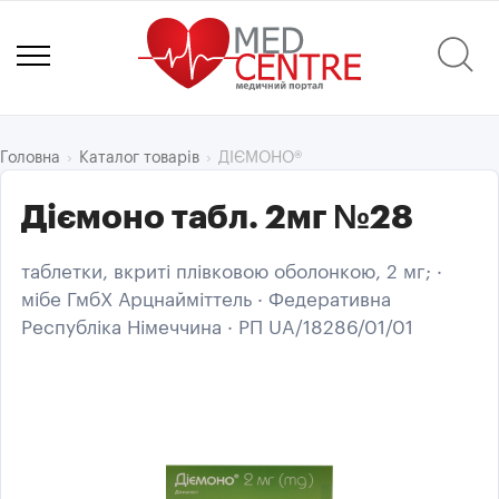
ДІЄМОНО®
Головна
Каталог товарів
Діємоно табл. 2мг №28
таблетки, вкриті плівковою оболонкою, 2 мг; ·
мібе ГмбХ Арцнайміттель · Федеративна
Республіка Німеччина · РП UA/18286/01/01