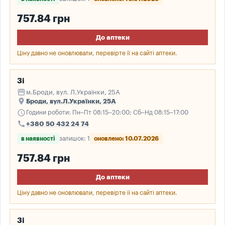
757.84 грн
До аптеки
Ціну давно не оновлювали, перевірте її на сайті аптеки.
3і
storefront
м.Броди, вул. Л.Українки, 25А
place
Броди, вул.Л.Українки, 25А
schedule
Години роботи: Пн–Пт 08:15–20:00; Сб–Нд 08:15–17:00
call
+380 50 432 24 74
в наявності
залишок: 1
оновлено: 10.07.2026
757.84 грн
До аптеки
Ціну давно не оновлювали, перевірте її на сайті аптеки.
3і