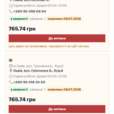
schedule
Години роботи: Щодня 00:00–23:59
call
+380 50 459 06 64
в наявності
залишок: 1
оновлено: 09.07.2026
765.74 грн
До аптеки
Ціну давно не оновлювали, перевірте її на сайті аптеки.
3і
storefront
м.Львів, вул. Грінченка Б., буд.6
place
Львів, вул. Грінченка Б., буд.6
schedule
Години роботи: Щодня 00:00–23:59
call
+380 50 418 24 30
в наявності
залишок: 1
оновлено: 09.07.2026
765.74 грн
До аптеки