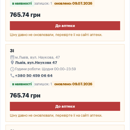
в наявності
залишок: 1
оновлено: 09.07.2026
765.74 грн
До аптеки
Ціну давно не оновлювали, перевірте її на сайті аптеки.
3і
storefront
м.Львів, вул. Наукова, 47
place
Львів, вул.Наукова 47
schedule
Години роботи: Щодня 00:00–23:59
call
+380 50 459 06 64
в наявності
залишок: 1
оновлено: 09.07.2026
765.74 грн
До аптеки
Ціну давно не оновлювали, перевірте її на сайті аптеки.