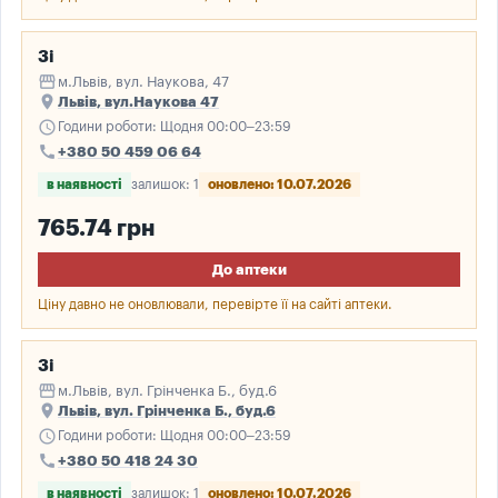
3і
storefront
м.Львів, вул. Наукова, 47
place
Львів, вул.Наукова 47
schedule
Години роботи: Щодня 00:00–23:59
call
+380 50 459 06 64
в наявності
залишок: 1
оновлено: 10.07.2026
765.74 грн
До аптеки
Ціну давно не оновлювали, перевірте її на сайті аптеки.
3і
storefront
м.Львів, вул. Грінченка Б., буд.6
place
Львів, вул. Грінченка Б., буд.6
schedule
Години роботи: Щодня 00:00–23:59
call
+380 50 418 24 30
в наявності
залишок: 1
оновлено: 10.07.2026