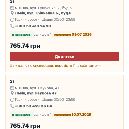
3і
storefront
м.Львів, вул. Грінченка Б., буд.6
place
Львів, вул. Грінченка Б., буд.6
schedule
Години роботи: Щодня 00:00–23:59
call
+380 50 418 24 30
в наявності
залишок: 1
оновлено: 09.07.2026
765.74 грн
До аптеки
Ціну давно не оновлювали, перевірте її на сайті аптеки.
3і
storefront
м.Львів, вул. Наукова, 47
place
Львів, вул.Наукова 47
schedule
Години роботи: Щодня 00:00–23:59
call
+380 50 459 06 64
в наявності
залишок: 1
оновлено: 10.07.2026
765.74 грн