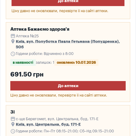
До аптеки
Ціну давно не оновлювали, перевірте її на сайті аптеки.
Аптека Бажаємо здоров'я
storefront
Аптека №25
place
Київ, вул. Полуботка Павла Гетьмана (Попудренка),
50б
schedule
Години роботи: Відчинено з 8:00
в наявності
залишок: 1
оновлено: 10.07.2026
691.50 грн
До аптеки
Ціну давно не оновлювали, перевірте її на сайті аптеки.
3і
storefront
с-ще Берегомет, вул. Центральна, буд. 171-Е
place
Київ, вул. Центральна, буд. 171-Е
schedule
Години роботи: Пн–Пт 08:15–21:00; Сб–Нд 09:15–21:00