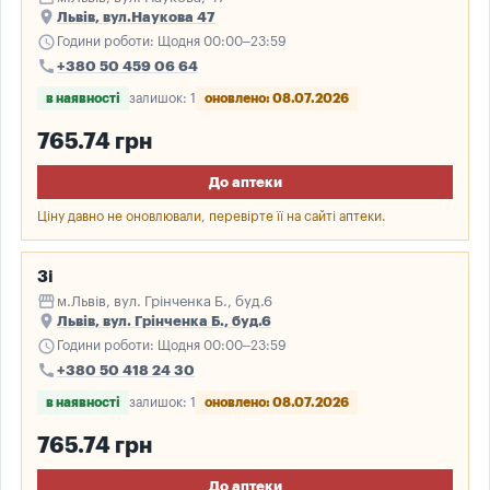
place
Львів, вул.Наукова 47
schedule
Години роботи: Щодня 00:00–23:59
call
+380 50 459 06 64
в наявності
залишок: 1
оновлено: 08.07.2026
765.74 грн
До аптеки
Ціну давно не оновлювали, перевірте її на сайті аптеки.
3і
storefront
м.Львів, вул. Грінченка Б., буд.6
place
Львів, вул. Грінченка Б., буд.6
schedule
Години роботи: Щодня 00:00–23:59
call
+380 50 418 24 30
в наявності
залишок: 1
оновлено: 08.07.2026
765.74 грн
До аптеки