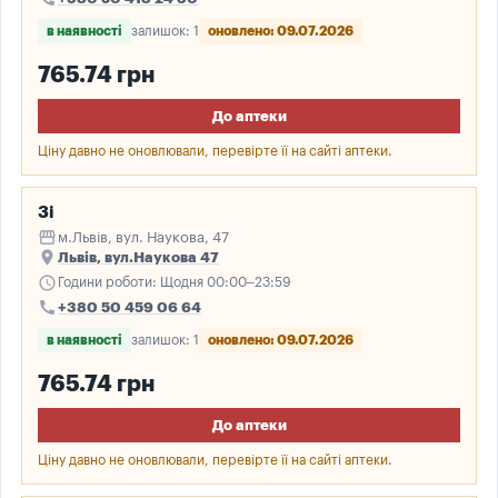
в наявності
залишок: 1
оновлено: 09.07.2026
765.74 грн
До аптеки
Ціну давно не оновлювали, перевірте її на сайті аптеки.
3і
storefront
м.Львів, вул. Наукова, 47
place
Львів, вул.Наукова 47
schedule
Години роботи: Щодня 00:00–23:59
call
+380 50 459 06 64
в наявності
залишок: 1
оновлено: 09.07.2026
765.74 грн
До аптеки
Ціну давно не оновлювали, перевірте її на сайті аптеки.