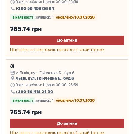
schedule
Години роботи: Щодня 00:00–23:59
call
+380 50 459 06 64
в наявності
залишок: 1
оновлено: 10.07.2026
765.74 грн
До аптеки
Ціну давно не оновлювали, перевірте її на сайті аптеки.
3і
storefront
м.Львів, вул. Грінченка Б., буд.6
place
Львів, вул. Грінченка Б., буд.6
schedule
Години роботи: Щодня 00:00–23:59
call
+380 50 418 24 30
в наявності
залишок: 1
оновлено: 10.07.2026
765.74 грн
До аптеки
Ціну давно не оновлювали, перевірте її на сайті аптеки.