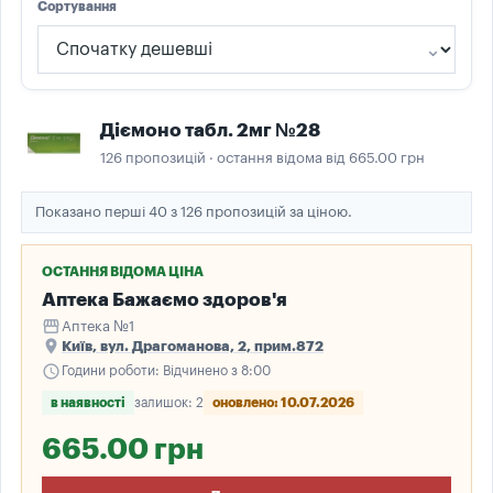
Сортування
Діємоно табл. 2мг №28
126 пропозицій · остання відома від 665.00 грн
Показано перші 40 з 126 пропозицій за ціною.
ОСТАННЯ ВІДОМА ЦІНА
Аптека Бажаємо здоров'я
storefront
Аптека №1
place
Київ, вул. Драгоманова, 2, прим.872
schedule
Години роботи: Відчинено з 8:00
в наявності
залишок: 2
оновлено: 10.07.2026
665.00 грн