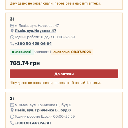
Ціну давно не оновлювали, перевірте її на сайті аптеки.
3і
storefront
м.Львів, вул. Наукова, 47
place
Львів, вул.Наукова 47
schedule
Години роботи: Щодня 00:00–23:59
call
+380 50 459 06 64
в наявності
залишок: 1
оновлено: 09.07.2026
765.74 грн
До аптеки
Ціну давно не оновлювали, перевірте її на сайті аптеки.
3і
storefront
м.Львів, вул. Грінченка Б., буд.6
place
Львів, вул. Грінченка Б., буд.6
schedule
Години роботи: Щодня 00:00–23:59
call
+380 50 418 24 30