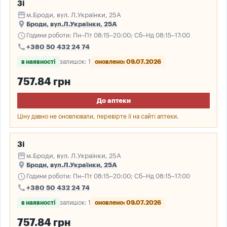
3і
storefront
м.Броди, вул. Л.Українки, 25А
place
Броди, вул.Л.Українки, 25А
schedule
Години роботи: Пн–Пт 08:15–20:00; Сб–Нд 08:15–17:00
call
+380 50 432 24 74
в наявності
залишок: 1
оновлено: 09.07.2026
757.84 грн
До аптеки
Ціну давно не оновлювали, перевірте її на сайті аптеки.
3і
storefront
м.Броди, вул. Л.Українки, 25А
place
Броди, вул.Л.Українки, 25А
schedule
Години роботи: Пн–Пт 08:15–20:00; Сб–Нд 08:15–17:00
call
+380 50 432 24 74
в наявності
залишок: 1
оновлено: 09.07.2026
757.84 грн