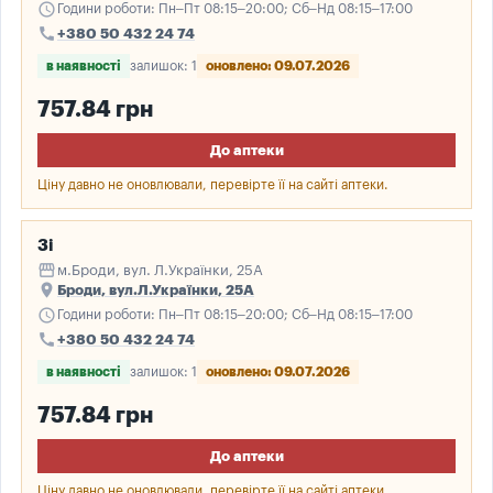
schedule
Години роботи: Пн–Пт 08:15–20:00; Сб–Нд 08:15–17:00
call
+380 50 432 24 74
в наявності
залишок: 1
оновлено: 09.07.2026
757.84 грн
До аптеки
Ціну давно не оновлювали, перевірте її на сайті аптеки.
3і
storefront
м.Броди, вул. Л.Українки, 25А
place
Броди, вул.Л.Українки, 25А
schedule
Години роботи: Пн–Пт 08:15–20:00; Сб–Нд 08:15–17:00
call
+380 50 432 24 74
в наявності
залишок: 1
оновлено: 09.07.2026
757.84 грн
До аптеки
Ціну давно не оновлювали, перевірте її на сайті аптеки.