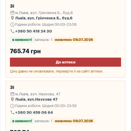
3і
storefront
м.Львів, вул. Грінченка Б., буд.6
place
Львів, вул. Грінченка Б., буд.6
schedule
Години роботи: Щодня 00:00–23:59
call
+380 50 418 24 30
в наявності
залишок: 1
оновлено: 09.07.2026
765.74 грн
До аптеки
Ціну давно не оновлювали, перевірте її на сайті аптеки.
3і
storefront
м.Львів, вул. Наукова, 47
place
Львів, вул.Наукова 47
schedule
Години роботи: Щодня 00:00–23:59
call
+380 50 459 06 64
в наявності
залишок: 1
оновлено: 09.07.2026