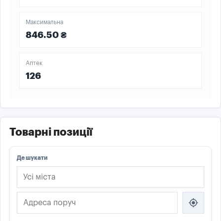
Максимальна
846.50 ₴
Аптек
126
Товарні позиції
Де шукати
my_location