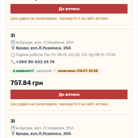
До аптеки
Ціну давно не оновлювали, перевірте її на сайті аптеки.
3і
storefront
м.Броди, вул. Л.Українки, 25А
place
Броди, вул.Л.Українки, 25А
schedule
Години роботи: Пн–Пт 08:15–20:00; Сб–Нд 08:15–17:00
call
+380 50 432 24 74
в наявності
залишок: 1
оновлено: 09.07.2026
757.84 грн
До аптеки
Ціну давно не оновлювали, перевірте її на сайті аптеки.
3і
storefront
м.Броди, вул. Л.Українки, 25А
place
Броди, вул.Л.Українки, 25А