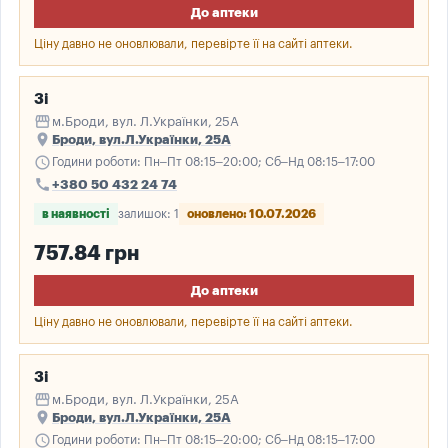
До аптеки
Ціну давно не оновлювали, перевірте її на сайті аптеки.
3і
storefront
м.Броди, вул. Л.Українки, 25А
place
Броди, вул.Л.Українки, 25А
schedule
Години роботи: Пн–Пт 08:15–20:00; Сб–Нд 08:15–17:00
call
+380 50 432 24 74
в наявності
залишок: 1
оновлено: 10.07.2026
757.84 грн
До аптеки
Ціну давно не оновлювали, перевірте її на сайті аптеки.
3і
storefront
м.Броди, вул. Л.Українки, 25А
place
Броди, вул.Л.Українки, 25А
schedule
Години роботи: Пн–Пт 08:15–20:00; Сб–Нд 08:15–17:00