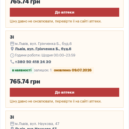
765.74 грн
До аптеки
Ціну давно не оновлювали, перевірте її на сайті аптеки.
3і
storefront
м.Львів, вул. Грінченка Б., буд.6
place
Львів, вул. Грінченка Б., буд.6
schedule
Години роботи: Щодня 00:00–23:59
call
+380 50 418 24 30
в наявності
залишок: 1
оновлено: 09.07.2026
765.74 грн
До аптеки
Ціну давно не оновлювали, перевірте її на сайті аптеки.
3і
storefront
м.Львів, вул. Наукова, 47
place
Львів, вул.Наукова 47