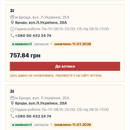
3і
storefront
м.Броди, вул. Л.Українки, 25А
place
Броди, вул.Л.Українки, 25А
schedule
Години роботи: Пн–Пт 08:15–20:00; Сб–Нд 08:15–17:00
call
+380 50 432 24 74
в наявності
залишок: 1
оновлено: 11.07.2026
757.84 грн
До аптеки
Ціну давно не оновлювали, перевірте її на сайті аптеки.
3і
storefront
м.Броди, вул. Л.Українки, 25А
place
Броди, вул.Л.Українки, 25А
schedule
Години роботи: Пн–Пт 08:15–20:00; Сб–Нд 08:15–17:00
call
+380 50 432 24 74
в наявності
залишок: 1
оновлено: 11.07.2026