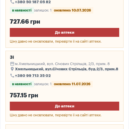
call
+380 50 187 05 82
в наявності
залишок: 1
оновлено: 10.07.2026
727.66 грн
До аптеки
Ціну давно не оновлювали, перевірте її на сайті аптеки.
3і
storefront
м.Хмельницький, вул. Січових Стрільців, 2/3, прим. 8
place
Хмельницький, вул.Січових Стрільців, буд.2/3, прим.8
call
+380 99 713 35 02
в наявності
залишок: 1
оновлено: 11.07.2026
757.15 грн
До аптеки
Ціну давно не оновлювали, перевірте її на сайті аптеки.