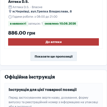
Аптека D.S.
storefront
Аптека D.S. · Власне
place
м.Чернівці, вул.Трепка Владислава, 8
schedule
Години роботи: з 08:00 до 21:00
в наявності
залишок: 1
оновлено: 10.08.2026
886.00 грн
До аптеки
Показати ще пропозиції
Офіційна інструкція
Інструкція для цієї товарної позиції
Перед застосуванням звірте назву, дозування, форму
випуску та реєстраційний номер з інформацією на упаковці
або в інструкції.