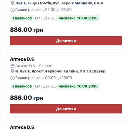
place
Львів, c-ще Оратів, вул. Героїв Майдану, 88-б
schedule
Години роботи: з 08:00 до 20:00
в наявності
залишок: 0.5
оновлено: 10.08.2026
886.00 грн
До аптеки
Аптека D.S.
storefront
Аптека D.S. · Власне
place
м.Львів, просп.Червоної Калини, 36 ТЦ Шувар
schedule
Години роботи: з 09:00 до 20:00
в наявності
залишок: 0.8
оновлено: 10.08.2026
886.00 грн
До аптеки
Аптека D.S.