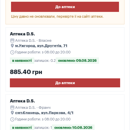
До аптеки
Ціну давно не оновлювали, перевірте її на сайті аптеки.
Аптека D.S.
storefront
Аптека D.S. · Власне
place
м.Ужгород, вул.Другетів, 71
schedule
Години роботи: з 08:00 до 20:00
в наявності
залишок: 0.2
оновлено: 09.08.2026
885.40 грн
До аптеки
Аптека D.S.
storefront
Аптека D.S. · Франч
place
смт.Єланець, вул.Паркова, 4/1
schedule
Години роботи: з 08:00 до 20:00
в наявності
залишок: 1
оновлено: 10.08.2026