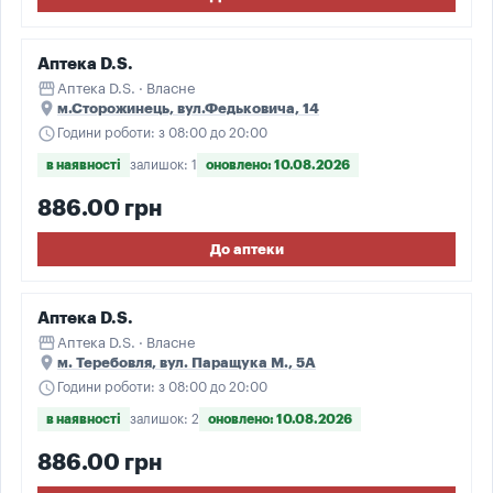
Аптека D.S.
storefront
Аптека D.S. · Власне
place
м.Сторожинець, вул.Федьковича, 14
schedule
Години роботи: з 08:00 до 20:00
в наявності
залишок: 1
оновлено: 10.08.2026
886.00 грн
До аптеки
Аптека D.S.
storefront
Аптека D.S. · Власне
place
м. Теребовля, вул. Паращука М., 5А
schedule
Години роботи: з 08:00 до 20:00
в наявності
залишок: 2
оновлено: 10.08.2026
886.00 грн