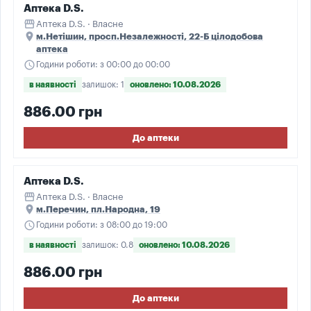
Аптека D.S.
storefront
Аптека D.S. · Власне
place
м.Нетішин, просп.Незалежності, 22-Б цілодобова
аптека
schedule
Години роботи: з 00:00 до 00:00
в наявності
залишок: 1
оновлено: 10.08.2026
886.00 грн
До аптеки
Аптека D.S.
storefront
Аптека D.S. · Власне
place
м.Перечин, пл.Народна, 19
schedule
Години роботи: з 08:00 до 19:00
в наявності
залишок: 0.8
оновлено: 10.08.2026
886.00 грн
До аптеки