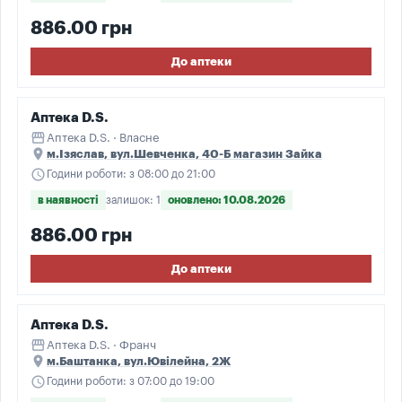
886.00 грн
До аптеки
Аптека D.S.
storefront
Аптека D.S. · Власне
place
м.Ізяслав, вул.Шевченка, 40-Б магазин Зайка
schedule
Години роботи: з 08:00 до 21:00
в наявності
залишок: 1
оновлено: 10.08.2026
886.00 грн
До аптеки
Аптека D.S.
storefront
Аптека D.S. · Франч
place
м.Баштанка, вул.Ювілейна, 2Ж
schedule
Години роботи: з 07:00 до 19:00