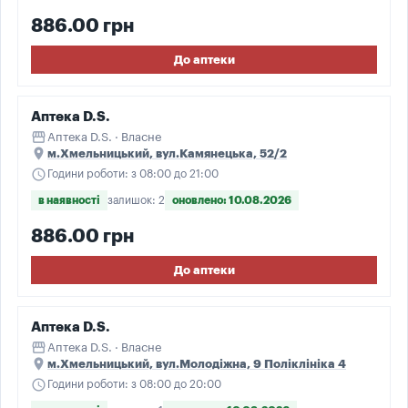
886.00 грн
До аптеки
Аптека D.S.
storefront
Аптека D.S. · Власне
place
м.Хмельницький, вул.Камянецька, 52/2
schedule
Години роботи: з 08:00 до 21:00
в наявності
залишок: 2
оновлено: 10.08.2026
886.00 грн
До аптеки
Аптека D.S.
storefront
Аптека D.S. · Власне
place
м.Хмельницький, вул.Молодіжна, 9 Поліклініка 4
schedule
Години роботи: з 08:00 до 20:00