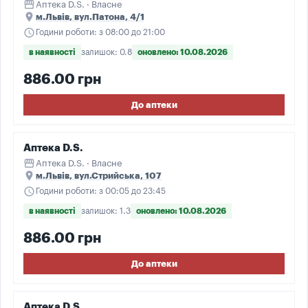
storefront
Аптека D.S. · Власне
place
м.Львів, вул.Патона, 4/1
schedule
Години роботи: з 08:00 до 21:00
в наявності
залишок: 0.8
оновлено: 10.08.2026
886.00 грн
До аптеки
Аптека D.S.
storefront
Аптека D.S. · Власне
place
м.Львів, вул.Стрийська, 107
schedule
Години роботи: з 00:05 до 23:45
в наявності
залишок: 1.3
оновлено: 10.08.2026
886.00 грн
До аптеки
Аптека D.S.