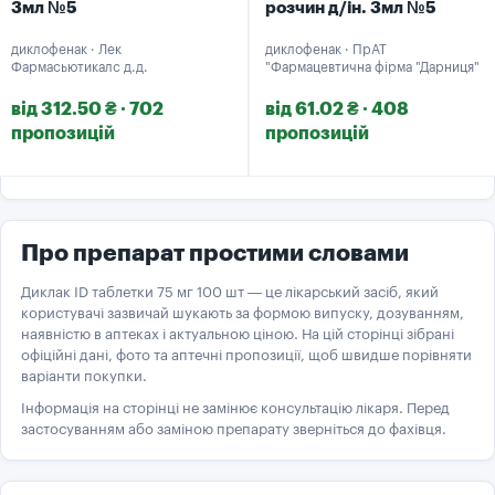
3мл №5
розчин д/ін. 3мл №5
диклофенак · Лек
диклофенак · ПрАТ
Фармасьютикалс д.д.
"Фармацевтична фірма "Дарниця"
від 312.50 ₴ · 702
від 61.02 ₴ · 408
пропозицій
пропозицій
Про препарат простими словами
Диклак ID таблетки 75 мг 100 шт — це лікарський засіб, який
користувачі зазвичай шукають за формою випуску, дозуванням,
наявністю в аптеках і актуальною ціною. На цій сторінці зібрані
офіційні дані, фото та аптечні пропозиції, щоб швидше порівняти
варіанти покупки.
Інформація на сторінці не замінює консультацію лікаря. Перед
застосуванням або заміною препарату зверніться до фахівця.