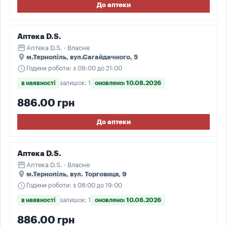
До аптеки
Аптека D.S.
storefront
Аптека D.S. · Власне
place
м.Тернопіль, вул.Сагайдачного, 5
schedule
Години роботи: з 09:00 до 21:00
в наявності
залишок: 1
оновлено: 10.08.2026
886.00 грн
До аптеки
Аптека D.S.
storefront
Аптека D.S. · Власне
place
м.Тернопіль, вул. Торговиця, 9
schedule
Години роботи: з 08:00 до 19:00
в наявності
залишок: 1
оновлено: 10.08.2026
886.00 грн