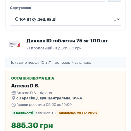
Сортування
Диклак ID таблетки 75 мг 100 шт
71 пропозицій · від 885.30 грн
Показано перші 40 з 71 пропозицій за ціною.
ОСТАННЯ ВІДОМА ЦІНА
Аптека D.S.
storefront
Аптека D.S. · Франч
place
с.Тарасівці, вул.Центральна, 99-А
schedule
Години роботи: з 08:00 до 19:00
в наявності
залишок: 0.1
оновлено: 23.07.2026
885.30 грн