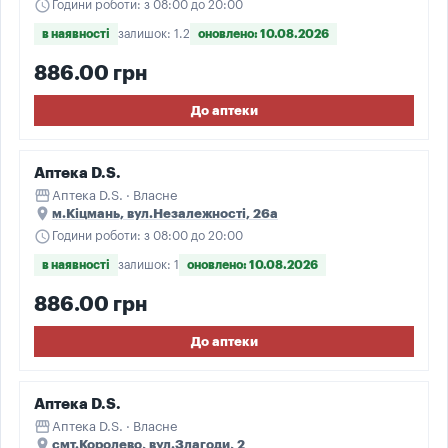
schedule
Години роботи: з 08:00 до 20:00
в наявності
залишок: 1.2
оновлено: 10.08.2026
886.00 грн
До аптеки
Аптека D.S.
storefront
Аптека D.S. · Власне
place
м.Кіцмань, вул.Незалежності, 26а
schedule
Години роботи: з 08:00 до 20:00
в наявності
залишок: 1
оновлено: 10.08.2026
886.00 грн
До аптеки
Аптека D.S.
storefront
Аптека D.S. · Власне
place
смт.Королево, вул.Злагоди, 2