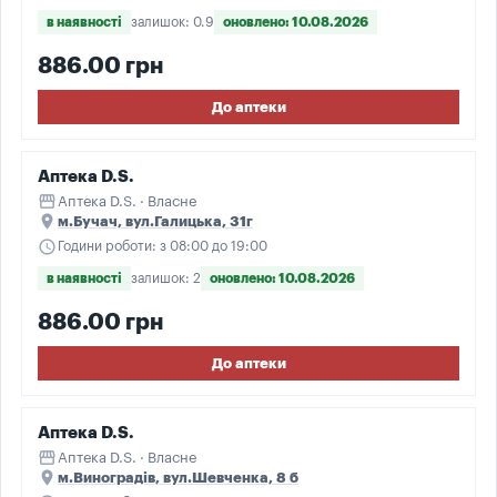
в наявності
залишок: 0.9
оновлено: 10.08.2026
886.00 грн
До аптеки
Аптека D.S.
storefront
Аптека D.S. · Власне
place
м.Бучач, вул.Галицька, 31г
schedule
Години роботи: з 08:00 до 19:00
в наявності
залишок: 2
оновлено: 10.08.2026
886.00 грн
До аптеки
Аптека D.S.
storefront
Аптека D.S. · Власне
place
м.Виноградів, вул.Шевченка, 8 б