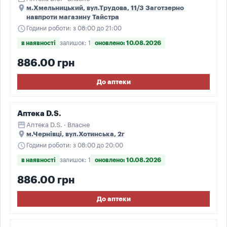
place
м.Хмельницький, вул.Трудова, 11/3 Заготзерно
навпроти магазину Тайстра
schedule
Години роботи: з 08:00 до 21:00
в наявності
залишок: 1
оновлено: 10.08.2026
886.00 грн
До аптеки
Аптека D.S.
storefront
Аптека D.S. · Власне
place
м.Чернівці, вул.Хотинська, 2г
schedule
Години роботи: з 08:00 до 20:00
в наявності
залишок: 1
оновлено: 10.08.2026
886.00 грн
До аптеки