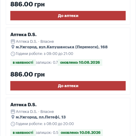
886.00 грн
До аптеки
Аптека D.S.
storefront
Аптека D.S. · Власне
place
м.Ужгород, вул.Капушанська (Перемоги), 168
schedule
Години роботи: з 09:00 до 21:00
в наявності
залишок: 0.7
оновлено: 10.08.2026
886.00 грн
До аптеки
Аптека D.S.
storefront
Аптека D.S. · Власне
place
м.Ужгород, пл.Петефі, 13
schedule
Години роботи: з 08:00 до 20:00
в наявності
залишок: 0.5
оновлено: 10.08.2026