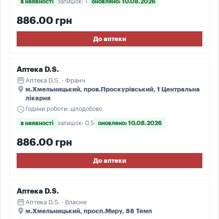
в наявності
залишок: 1
оновлено: 10.08.2026
886.00 грн
До аптеки
Аптека D.S.
storefront
Аптека D.S. · Франч
place
м.Хмельницький, пров.Проскурівський, 1 Центральна
лікарня
schedule
Години роботи: цілодобово
в наявності
залишок: 0.5
оновлено: 10.08.2026
886.00 грн
До аптеки
Аптека D.S.
storefront
Аптека D.S. · Власне
place
м.Хмельницький, просп.Миру, 88 Темп