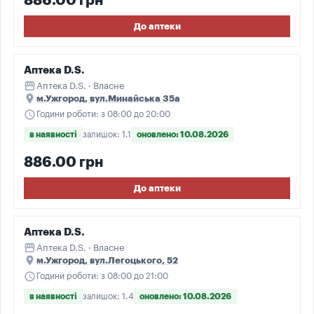
886.00 грн
До аптеки
Аптека D.S.
storefront
Аптека D.S. · Власне
place
м.Ужгород, вул.Минайська 35а
schedule
Години роботи: з 08:00 до 20:00
в наявності
залишок: 1.1
оновлено: 10.08.2026
886.00 грн
До аптеки
Аптека D.S.
storefront
Аптека D.S. · Власне
place
м.Ужгород, вул.Легоцького, 52
schedule
Години роботи: з 08:00 до 21:00
в наявності
залишок: 1.4
оновлено: 10.08.2026