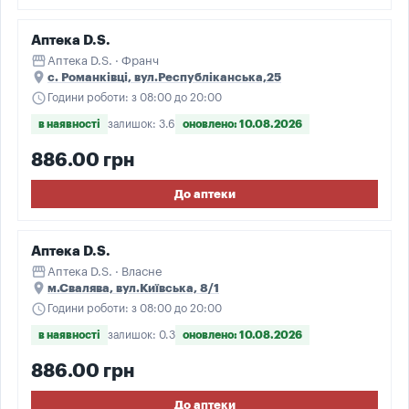
Аптека D.S.
storefront
Аптека D.S. · Франч
place
с. Романківці, вул.Республіканська,25
schedule
Години роботи: з 08:00 до 20:00
в наявності
залишок: 3.6
оновлено: 10.08.2026
886.00 грн
До аптеки
Аптека D.S.
storefront
Аптека D.S. · Власне
place
м.Свалява, вул.Київська, 8/1
schedule
Години роботи: з 08:00 до 20:00
в наявності
залишок: 0.3
оновлено: 10.08.2026
886.00 грн
До аптеки