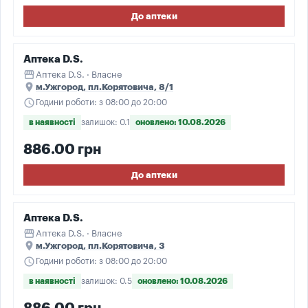
До аптеки
Аптека D.S.
storefront
Аптека D.S. · Власне
place
м.Ужгород, пл.Корятовича, 8/1
schedule
Години роботи: з 08:00 до 20:00
в наявності
залишок: 0.1
оновлено: 10.08.2026
886.00 грн
До аптеки
Аптека D.S.
storefront
Аптека D.S. · Власне
place
м.Ужгород, пл.Корятовича, 3
schedule
Години роботи: з 08:00 до 20:00
в наявності
залишок: 0.5
оновлено: 10.08.2026