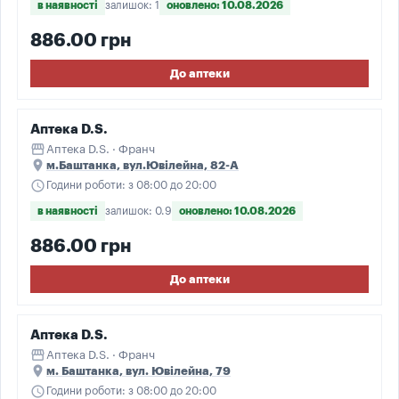
в наявності
залишок: 1
оновлено: 10.08.2026
886.00 грн
До аптеки
Аптека D.S.
storefront
Аптека D.S. · Франч
place
м.Баштанка, вул.Ювілейна, 82-А
schedule
Години роботи: з 08:00 до 20:00
в наявності
залишок: 0.9
оновлено: 10.08.2026
886.00 грн
До аптеки
Аптека D.S.
storefront
Аптека D.S. · Франч
place
м. Баштанка, вул. Ювілейна, 79
schedule
Години роботи: з 08:00 до 20:00