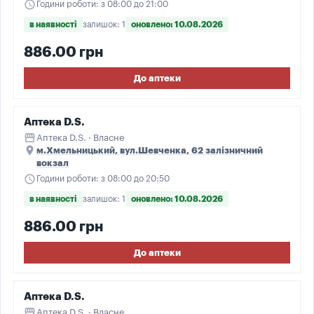
schedule
Години роботи: з 08:00 до 21:00
в наявності
залишок: 1
оновлено: 10.08.2026
886.00 грн
До аптеки
Аптека D.S.
storefront
Аптека D.S. · Власне
place
м.Хмельницький, вул.Шевченка, 62 залізничний
вокзал
schedule
Години роботи: з 08:00 до 20:50
в наявності
залишок: 1
оновлено: 10.08.2026
886.00 грн
До аптеки
Аптека D.S.
storefront
Аптека D.S. · Власне