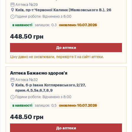
storefront
Аптека №29
place
Київ, пр-т Червоної Калини (Маяковського В.), 26
schedule
Години роботи: Відчинено з 8:00
в наявності
залишок: 0.3
оновлено: 10.07.2026
448.50 грн
До аптеки
Ціну давно не оновлювали, перевірте її на сайті аптеки.
Аптека Бажаємо здоров'я
storefront
Аптека №32
place
Київ, б-р Івана Котляревського,2/27,
прим.4,5,5а,6,7,8,9
schedule
Години роботи: Відчинено з 8:00
в наявності
залишок: 0.5
оновлено: 10.07.2026
448.50 грн
До аптеки