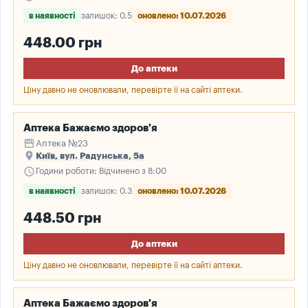
в наявності
залишок: 0.5
оновлено: 10.07.2026
448.00 грн
До аптеки
Ціну давно не оновлювали, перевірте її на сайті аптеки.
Аптека Бажаємо здоров'я
storefront
Аптека №23
place
Київ, вул. Радунська, 5а
schedule
Години роботи: Відчинено з 8:00
в наявності
залишок: 0.3
оновлено: 10.07.2026
448.50 грн
До аптеки
Ціну давно не оновлювали, перевірте її на сайті аптеки.
Аптека Бажаємо здоров'я