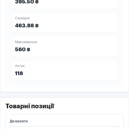
395.50 ₴
Середня
463.88 ₴
Максимальна
560 ₴
Аптек
118
Товарні позиції
Де шукати