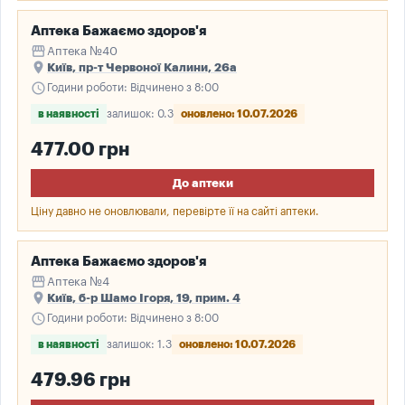
Аптека Бажаємо здоров'я
storefront
Аптека №40
place
Київ, пр-т Червоної Калини, 26а
schedule
Години роботи: Відчинено з 8:00
в наявності
залишок: 0.3
оновлено: 10.07.2026
477.00 грн
До аптеки
Ціну давно не оновлювали, перевірте її на сайті аптеки.
Аптека Бажаємо здоров'я
storefront
Аптека №4
place
Київ, б-р Шамо Ігоря, 19, прим. 4
schedule
Години роботи: Відчинено з 8:00
в наявності
залишок: 1.3
оновлено: 10.07.2026
479.96 грн