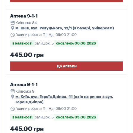
Аптека 9-1-1
storefront
Київська 84
place
м. Київ, вул. Ревуцького, 12/1 (в базарі, універсам)
schedule
Години роботи: Пн-Нд: 08:00-21:00
в наявності
залишок: 5
оновлено: 06.08.2026
445.00 грн
До аптеки
Аптека 9-1-1
storefront
Київська 9
place
м. Київ, вул. Героїв Дніпра, 41 (вхід на ринок з вул.
Героїв Дніпра)
schedule
Години роботи: Пн-Нд: 08:00-21:00
в наявності
залишок: 5
оновлено: 05.08.2026
445.00 грн