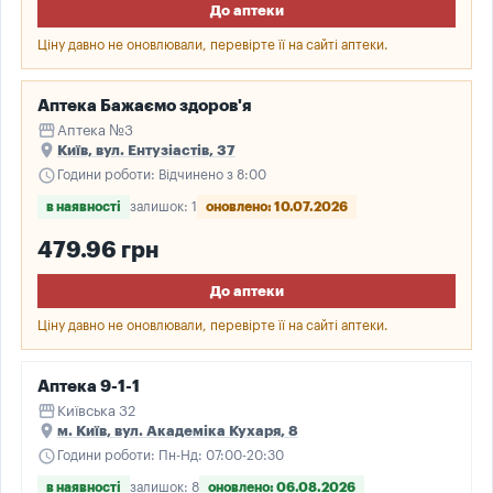
До аптеки
Ціну давно не оновлювали, перевірте її на сайті аптеки.
Аптека Бажаємо здоров'я
storefront
Аптека №3
place
Київ, вул. Ентузіастів, 37
schedule
Години роботи: Відчинено з 8:00
в наявності
залишок: 1
оновлено: 10.07.2026
479.96 грн
До аптеки
Ціну давно не оновлювали, перевірте її на сайті аптеки.
Аптека 9-1-1
storefront
Київська 32
place
м. Київ, вул. Академіка Кухаря, 8
schedule
Години роботи: Пн-Нд: 07:00-20:30
в наявності
залишок: 8
оновлено: 06.08.2026