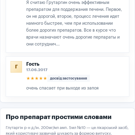
Я считаю Грутаргин очень эффективным
препаратом для поддержания печени. Первое,
он не дорогой, второе, процесс лечения идет
намного быстрее, чем при использовании
более дорогих препаратов. Все в курсе что
врачи назначают очень дорогие перпараты и
они сотруднич...
Гость
Г
17.06.2017
★★★★★
досвід застосування
очень спасает при выходе из запоя
Про препарат простими словами
Глутаргін р-н д/ін. 200мг/мл амп. 5мл №10 — це лікарський засіб,
який користувачі зазвичай шукають за формою випуску,