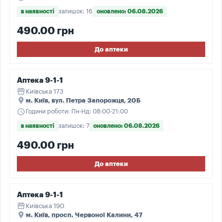
в наявності
залишок: 16
оновлено: 06.08.2026
490.00 грн
До аптеки
Аптека 9-1-1
storefront
Київська 173
place
м. Київ, вул. Петра Запорожця, 20Б
schedule
Години роботи: Пн-Нд: 08:00-21:00
в наявності
залишок: 7
оновлено: 06.08.2026
490.00 грн
До аптеки
Аптека 9-1-1
storefront
Київська 190
place
м. Київ, просп. Червоної Калини, 47