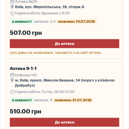
storefront
Аптека №29
place
Київ, вул. Миропільська, 19, літера А
schedule
Години роботи: Відчинено з 8:00
в наявності
залишок: 0.4
оновлено: 10.07.2026
507.00 грн
До аптеки
Ціну давно не оновлювали, перевірте її на сайті аптеки.
Аптека 9-1-1
storefront
Київська 142
place
м. Київ, просп. Миколи Бажана, 14 (поруч з клінікою
Добробут)
schedule
Години роботи: Пн-Нд: 08:00-21:00
в наявності
залишок: 8
оновлено: 31.07.2026
510.00 грн
До аптеки