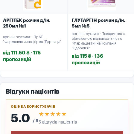
АРГІТЕК розчин д/ін.
ГЛУТАРГІН розчин д/ін.
250мл №1
5мл №5
аргінін глутамат · Товариство з
аргінін глутамат · ПрАТ
обмеженою відповідальністю
"Фармацевтична фірма "Дарниця"
"Фармацевтична компанія
"Здоров'я"
від 111.50 ₴ · 175
від 115 ₴ · 136
пропозицій
пропозицій
Відгуки пацієнтів
ОЦІНКА КОРИСТУВАЧІВ
★★★★★
★★★★★
5.0
/ 5
5 відгуків пацієнтів