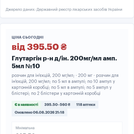
Джерело даних: Державний реєстр лікарських засобів України
ЦІНА СЬОГОДНІ
від 395.50 ₴
Глутаргін р-н д/ін. 200мг/мл амп.
5мл №10
розчин для ін'єкцій, 200 мг/мл; · 200 мг · розчин для
ін'єкцій, 200 мг/мл; по 5 мл в ампулі; по 10 ампул у
картонній коробці; по 5 мл в ампулі; по 5 ампул у
блістері; по 2 блістери у картонній коробці
Є в наявності
395.50–560 ₴
118 аптеки
Оновлено 06.08.2026 21:18
Мінімальна