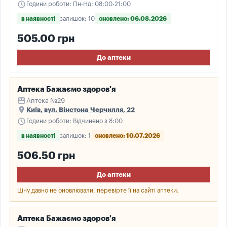
schedule
Години роботи: Пн-Нд: 08:00-21:00
в наявності
залишок: 10
оновлено: 06.08.2026
505.00 грн
До аптеки
Аптека Бажаємо здоров'я
storefront
Аптека №29
place
Київ, вул. Вінстона Черчилля, 22
schedule
Години роботи: Відчинено з 8:00
в наявності
залишок: 1
оновлено: 10.07.2026
506.50 грн
До аптеки
Ціну давно не оновлювали, перевірте її на сайті аптеки.
Аптека Бажаємо здоров'я