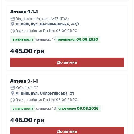
Аптека 9-1-1
storefront
Відділення Аптека №17 (ТВА)
place
м. Київ, вул. Васильківська, 47/1
schedule
Години роботи: Пн-Нд: 08:00-21:00
в наявності
залишок: 17
оновлено: 06.08.2026
445.00 грн
До аптеки
Аптека 9-1-1
storefront
Київська 192
place
м. Київ, вул. Солом'янська, 21
schedule
Години роботи: Пн-Нд: 08:00-21:00
в наявності
залишок: 10
оновлено: 06.08.2026
445.00 грн
До аптеки