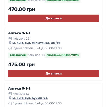
в наявності
залишок: 10
оновлено: 06.08.2026
470.00 грн
До аптеки
Аптека 9-1-1
storefront
Київська 231
place
м. Київ, вул. Мілютенка, 30/12
schedule
Години роботи: Пн-Нд: 08:00-21:00
в наявності
залишок: 10
оновлено: 06.08.2026
475.00 грн
До аптеки
Аптека 9-1-1
storefront
Київська 13
place
м. Київ, вул. Бучми, 2А
schedule
Години роботи: Пн-Нд: 08:00-21:00