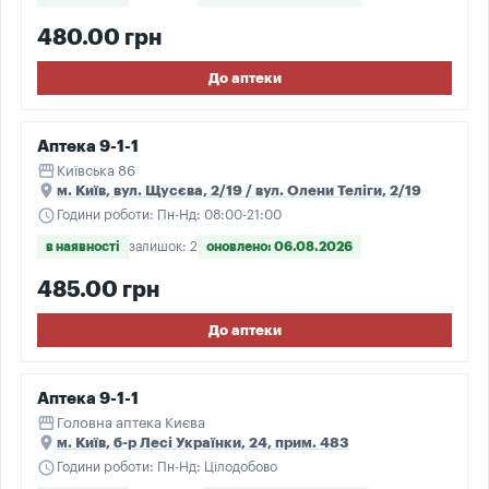
480.00 грн
До аптеки
Аптека 9-1-1
storefront
Київська 86
place
м. Київ, вул. Щусєва, 2/19 / вул. Олени Теліги, 2/19
schedule
Години роботи: Пн-Нд: 08:00-21:00
в наявності
залишок: 2
оновлено: 06.08.2026
485.00 грн
До аптеки
Аптека 9-1-1
storefront
Головна аптека Києва
place
м. Київ, б-р Лесі Українки, 24, прим. 483
schedule
Години роботи: Пн-Нд: Цілодобово