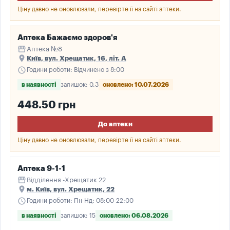
Ціну давно не оновлювали, перевірте її на сайті аптеки.
Аптека Бажаємо здоров'я
storefront
Аптека №8
place
Київ, вул. Хрещатик, 16, літ. А
schedule
Години роботи: Відчинено з 8:00
в наявності
залишок: 0.3
оновлено: 10.07.2026
448.50 грн
До аптеки
Ціну давно не оновлювали, перевірте її на сайті аптеки.
Аптека 9-1-1
storefront
Відділення -Хрещатик 22
place
м. Київ, вул. Хрещатик, 22
schedule
Години роботи: Пн-Нд: 08:00-22:00
в наявності
залишок: 15
оновлено: 06.08.2026