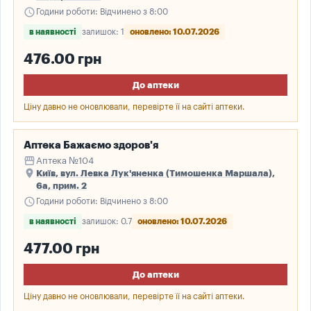
schedule
Години роботи: Відчинено з 8:00
в наявності
залишок: 1
оновлено: 10.07.2026
476.00 грн
До аптеки
Ціну давно не оновлювали, перевірте її на сайті аптеки.
Аптека Бажаємо здоров'я
storefront
Аптека №104
place
Київ, вул. Левка Лук'яненка (Тимошенка Маршала),
6а, прим. 2
schedule
Години роботи: Відчинено з 8:00
в наявності
залишок: 0.7
оновлено: 10.07.2026
477.00 грн
До аптеки
Ціну давно не оновлювали, перевірте її на сайті аптеки.