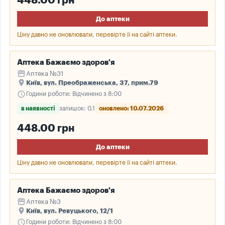
448.00 грн
До аптеки
Ціну давно не оновлювали, перевірте її на сайті аптеки.
Аптека Бажаємо здоров'я
storefront
Аптека №31
place
Київ, вул. Преображенська, 37, прим.79
schedule
Години роботи: Відчинено з 8:00
в наявності
залишок: 0.1
оновлено: 10.07.2026
448.00 грн
До аптеки
Ціну давно не оновлювали, перевірте її на сайті аптеки.
Аптека Бажаємо здоров'я
storefront
Аптека №3
place
Київ, вул. Ревуцького, 12/1
schedule
Години роботи: Відчинено з 8:00