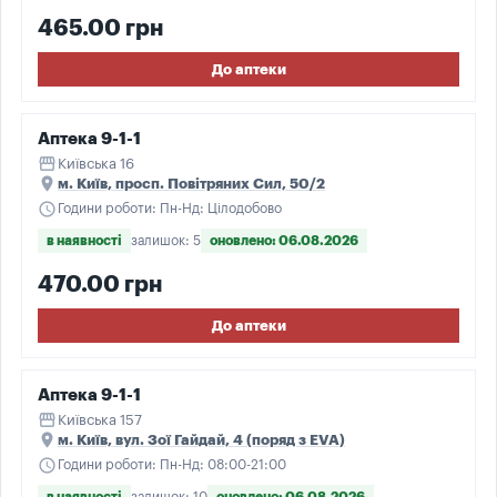
465.00 грн
До аптеки
Аптека 9-1-1
storefront
Київська 16
place
м. Київ, просп. Повітряних Сил, 50/2
schedule
Години роботи: Пн-Нд: Цілодобово
в наявності
залишок: 5
оновлено: 06.08.2026
470.00 грн
До аптеки
Аптека 9-1-1
storefront
Київська 157
place
м. Київ, вул. Зої Гайдай, 4 (поряд з EVA)
schedule
Години роботи: Пн-Нд: 08:00-21:00