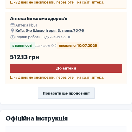
Ціну давно не оновлювали, перевірте її на сайті аптеки.
Аптека Бажаємо здоров'я
storefront
Аптека №31
place
Київ, б-р Шамо Ігоря, 3, прим.75-76
schedule
Години роботи: Відчинено з 8:00
в наявності
залишок: 0.2
оновлено: 10.07.2026
512.13 грн
До аптеки
Ціну давно не оновлювали, перевірте її на сайті аптеки.
Показати ще пропозиції
Офіційна інструкція