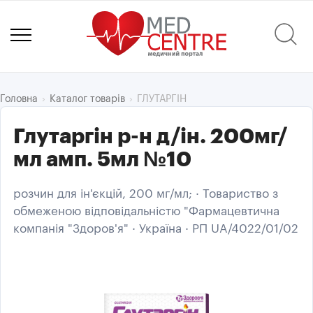
ГЛУТАРГІН
Головна
Каталог товарів
Глутаргін р-н д/ін. 200мг/
мл амп. 5мл №10
розчин для ін'єкцій, 200 мг/мл; · Товариство з
обмеженою відповідальністю "Фармацевтична
компанія "Здоров'я" · Україна · РП UA/4022/01/02