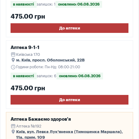
в наявності
залишок: 1
оновлено: 06.08.2026
475.00 грн
До аптеки
Аптека 9-1-1
storefront
Київська 170
place
м. Київ, просп. Оболонський, 22В
schedule
Години роботи: Пн-Нд: 08:00-21:00
в наявності
залишок: 6
оновлено: 06.08.2026
475.00 грн
До аптеки
Аптека Бажаємо здоров'я
storefront
Аптека №192
place
Київ, вул. Левка Лук'яненка (Тимошенка Маршала),
11а, прим. 109