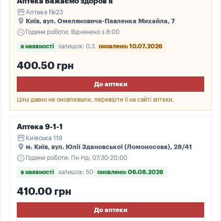
Аптека Бажаємо здоров'я
storefront
Аптека №23
place
Київ, вул. Омеляновича-Павленка Михайла, 7
schedule
Години роботи: Відчинено з 8:00
в наявності
залишок: 0.3
оновлено: 10.07.2026
400.50 грн
До аптеки
Ціну давно не оновлювали, перевірте її на сайті аптеки.
Аптека 9-1-1
storefront
Київська 119
place
м. Київ, вул. Юлії Здановської (Ломоносова), 28/41
schedule
Години роботи: Пн-Нд: 07:30-20:00
в наявності
залишок: 50
оновлено: 06.08.2026
410.00 грн
До аптеки