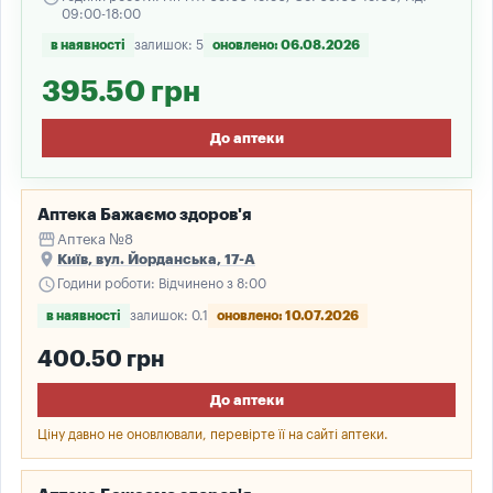
09:00-18:00
в наявності
залишок: 5
оновлено: 06.08.2026
395.50 грн
До аптеки
Аптека Бажаємо здоров'я
storefront
Аптека №8
place
Київ, вул. Йорданська, 17-А
schedule
Години роботи: Відчинено з 8:00
в наявності
залишок: 0.1
оновлено: 10.07.2026
400.50 грн
До аптеки
Ціну давно не оновлювали, перевірте її на сайті аптеки.