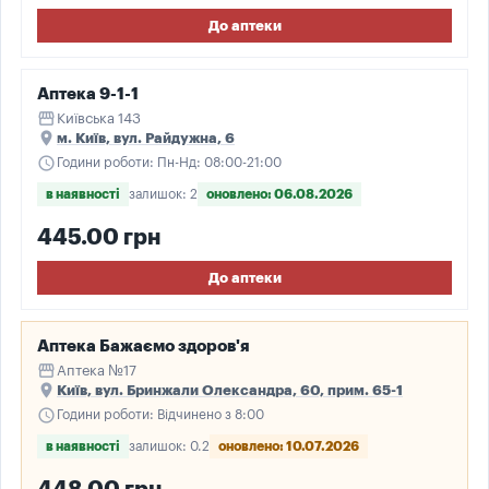
До аптеки
Аптека 9-1-1
storefront
Київська 143
place
м. Київ, вул. Райдужна, 6
schedule
Години роботи: Пн-Нд: 08:00-21:00
в наявності
залишок: 2
оновлено: 06.08.2026
445.00 грн
До аптеки
Аптека Бажаємо здоров'я
storefront
Аптека №17
place
Київ, вул. Бринжали Олександра, 60, прим. 65-1
schedule
Години роботи: Відчинено з 8:00
в наявності
залишок: 0.2
оновлено: 10.07.2026