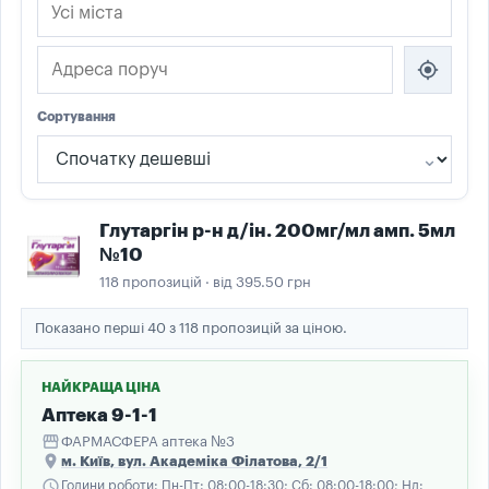
my_location
Сортування
Глутаргін р-н д/ін. 200мг/мл амп. 5мл
№10
118 пропозицій · від 395.50 грн
Показано перші 40 з 118 пропозицій за ціною.
НАЙКРАЩА ЦІНА
Аптека 9-1-1
storefront
ФАРМАСФЕРА аптека №3
place
м. Київ, вул. Академiка Фiлатова, 2/1
schedule
Години роботи: Пн-Пт: 08:00-18:30; Сб: 08:00-18:00; Нд: