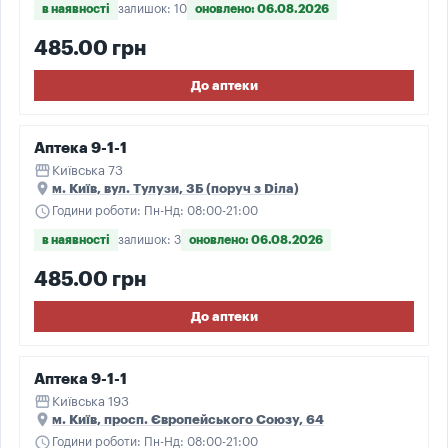
в наявності
залишок: 10
оновлено: 06.08.2026
485.00 грн
До аптеки
Аптека 9-1-1
storefront
Київська 73
place
м. Київ, вул. Тулузи, 3Б (поруч з Dілa)
schedule
Години роботи: Пн-Нд: 08:00-21:00
в наявності
залишок: 3
оновлено: 06.08.2026
485.00 грн
До аптеки
Аптека 9-1-1
storefront
Київська 193
place
м. Київ, просп. Європейського Союзу, 64
schedule
Години роботи: Пн-Нд: 08:00-21:00