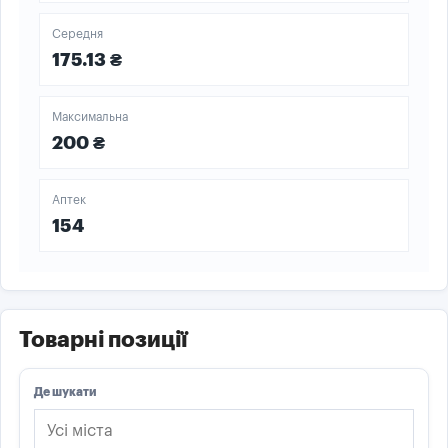
Середня
175.13 ₴
Максимальна
200 ₴
Аптек
154
Товарні позиції
Де шукати