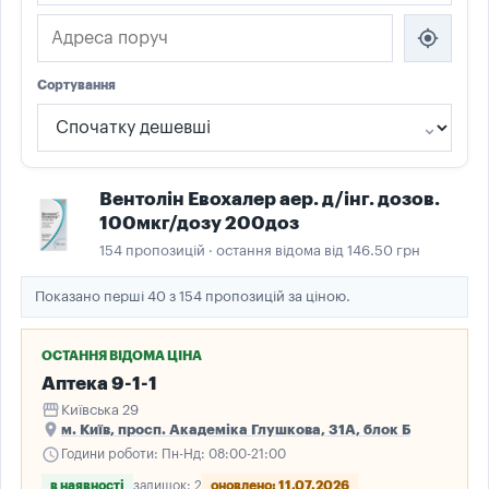
my_location
Сортування
Вентолін Евохалер аер. д/інг. дозов.
100мкг/дозу 200доз
154 пропозицій · остання відома від 146.50 грн
Показано перші 40 з 154 пропозицій за ціною.
ОСТАННЯ ВІДОМА ЦІНА
Аптека 9-1-1
storefront
Київська 29
place
м. Київ, просп. Академіка Глушкова, 31А, блок Б
schedule
Години роботи: Пн-Нд: 08:00-21:00
в наявності
залишок: 2
оновлено: 11.07.2026