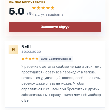
ОЦІНКА КОРИСТУВАЧІВ
★★★★★
★★★★★
5.0
/ 5
4 відгуків пацієнтів
Залишити відгук
Nelli
N
30.03.2020
★★★★★
досвід застосування
У ребенка с детства слабые легкие и стоит ему
простудится - сразу все переходит в легкие,
появляется удушающий кашель, особенно ночь,
ребенок даже спать не может. Чтобы
справляться с кашлем при бронхитах и других
заболеваниях мы сразу применяем небулайзер
с Ве...