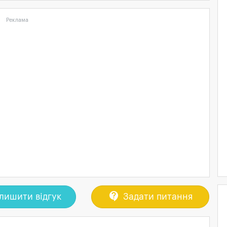
Реклама
contact_support
лишити відгук
Задати питання