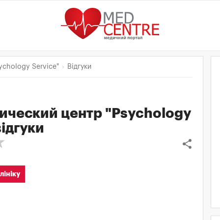
ychology Service"
Відгуки
ический центр "Psychology
ідгуки
share
лініку