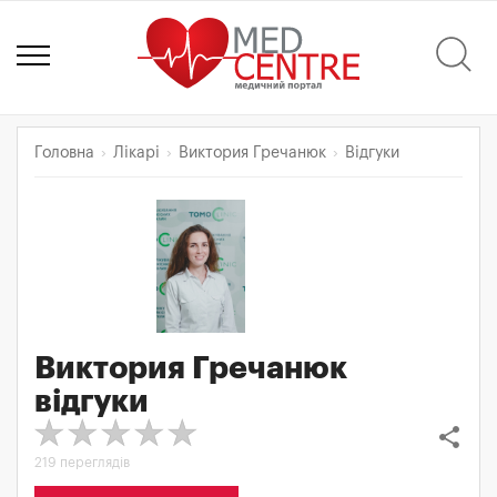
Головна
Лікарі
Виктория Гречанюк
Відгуки
Виктория Гречанюк
відгуки
share
219 переглядів