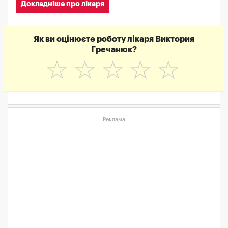
Докладніше про лікаря
Як ви оцінюєте роботу лікаря Виктория
Гречанюк?
☆
☆
☆
☆
☆
Реклама