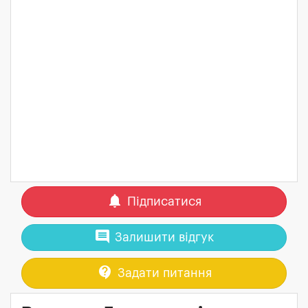
notifications
Підписатися
comment
Залишити відгук
contact_support
Задати питання