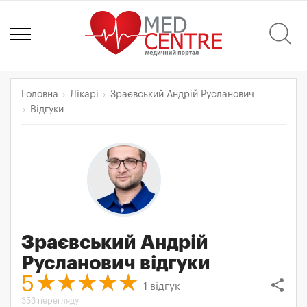
Головна
Лікарі
Зраєвський Андрій Русланович
Відгуки
Зраєвський Андрій
Русланович
відгуки
5
share
1
відгук
353 перегляду