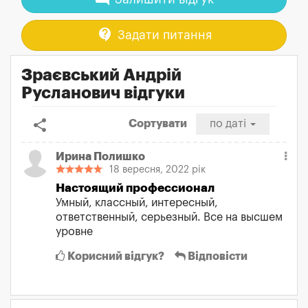
contact_support
Задати питання
Зраєвський Андрій
Русланович відгуки
share
Сортувати
по даті
Ирина Полишко
18 вересня, 2022 рік
Настоящий профессионал
Умный, классный, интересный,
ответственный, серьезный. Все на высшем
уровне
Корисний відгук?
Відповісти