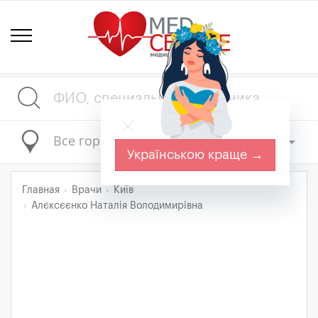
Все города
Українською краще →
Главная
Врачи
Київ
Алєксєєнко Наталія Володимирівна