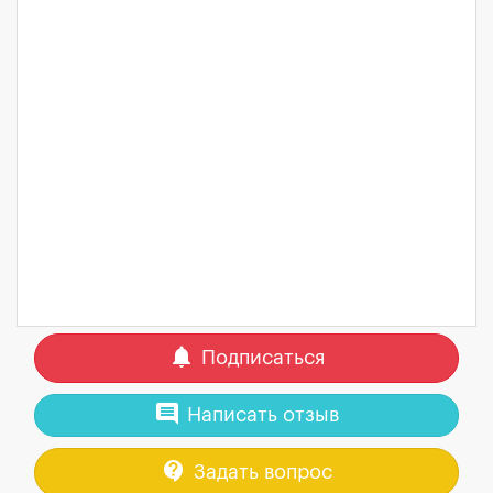
notifications
Подписаться
comment
Написать отзыв
contact_support
Задать вопрос