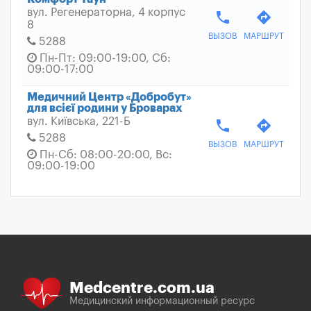
вул. Регенераторна, 4 корпус
phone
directions
8
ВЫЗОВ
МАРШРУТ
5288
Пн-Пт: 09:00-19:00, Сб:
09:00-17:00
Медичний Центр «Добробут»
для всієї родини у Броварах
вул. Київська, 221-Б
phone
directions
5288
ВЫЗОВ
МАРШРУТ
Пн-Сб: 08:00-20:00, Вс:
09:00-19:00
Medcentre.com.ua
Медицинский информационный ресурс