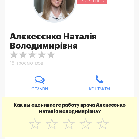
15 лет опыта
Алєксєєнко Наталія
Володимирівна
16 просмотров
ОТЗЫВЫ
КОНТАКТЫ
Как вы оцениваете работу врача Алєксєєнко
Наталія Володимирівна?
☆
☆
☆
☆
☆