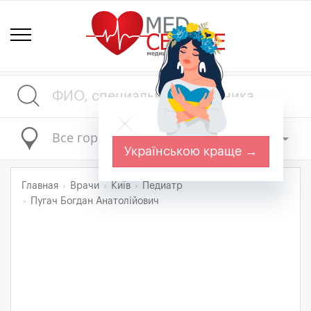
Все города
Українською краще →
Главная
Врачи
Київ
Педиатр
Пугач Богдан Анатолійович