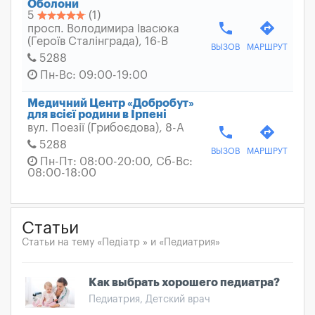
Оболони
5
(1)
phone
directions
просп. Володимира Івасюка
(Героїв Сталінграда), 16-В
ВЫЗОВ
МАРШРУТ
5288
Пн-Вс: 09:00-19:00
Медичний Центр «Добробут»
для всієї родини в Ірпені
вул. Поезії (Грибоєдова), 8-А
phone
directions
5288
ВЫЗОВ
МАРШРУТ
Пн-Пт: 08:00-20:00, Сб-Вс:
08:00-18:00
Статьи
Статьи на тему «Педіатр » и «Педиатрия»
Как выбрать хорошего педиатра?
Педиатрия, Детский врач