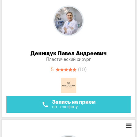
Денищук Павел Андреевич
Пластический хирург
5
(10)
Запись на прием
call
по телефону