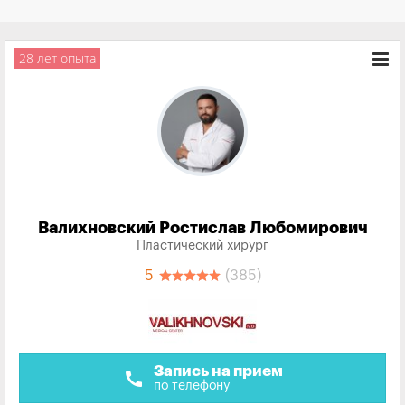
28 лет опыта
Валихновский Ростислав Любомирович
Пластический хирург
5
(385)
Запись на прием
call
по телефону