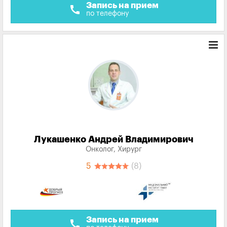
Запись на прием
call
по телефону
Лукашенко Андрей Владимирович
Онколог, Хирург
5
(8)
Запись на прием
call