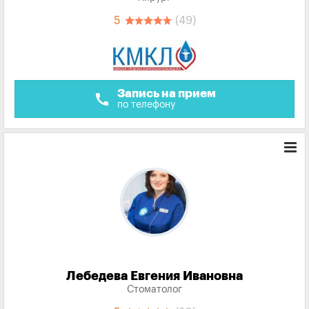
5
(49)
Запись на прием
call
по телефону
Лебедева Евгения Ивановна
Стоматолог