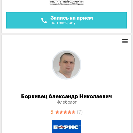
Запись на прием
call
по телефону
Боркивец Александр Николаевич
Флеболог
5
(7)