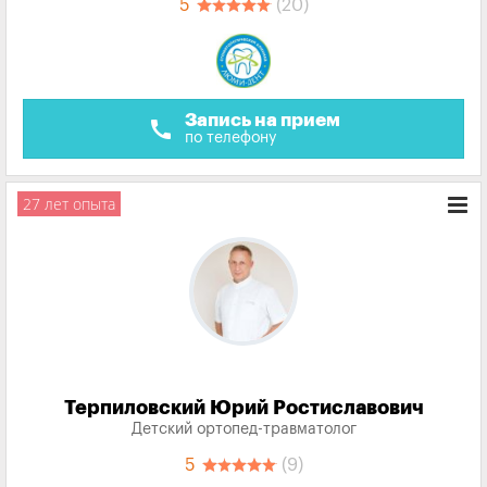
5
(20)
Запись на прием
call
по телефону
27 лет опыта
Терпиловский Юрий Ростиславович
Детский ортопед-травматолог
5
(9)