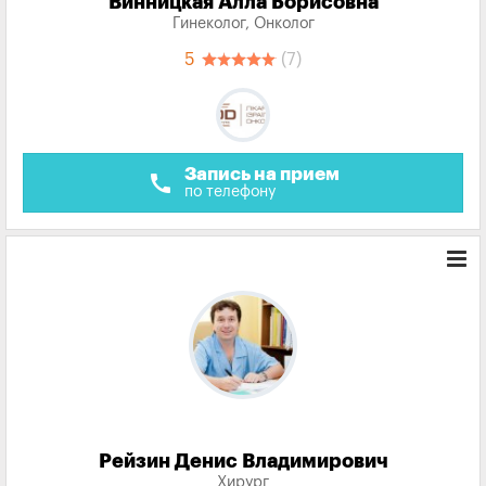
Винницкая Алла Борисовна
Гинеколог, Онколог
5
(7)
Запись на прием
call
по телефону
Рейзин Денис Владимирович
Хирург