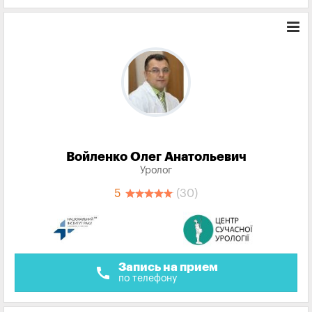
Войленко Олег Анатольевич
Уролог
5
(30)
Запись на прием
call
по телефону