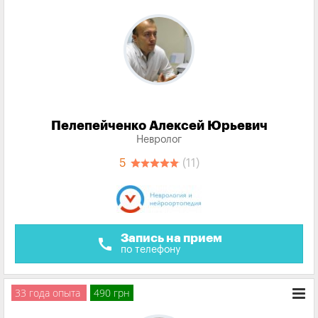
Пелепейченко Алексей Юрьевич
Невролог
5
(11)
Запись на прием
call
по телефону
33 года опыта
490 грн