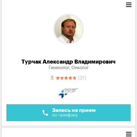
Турчак Александр Владимирович
Гинеколог, Онколог
5
(31)
Запись на прием
call
по телефону