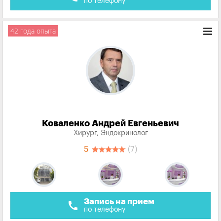
по телефону
42 года опыта
Коваленко Андрей Евгеньевич
Хирург, Эндокринолог
5
(7)
Запись на прием
call
по телефону