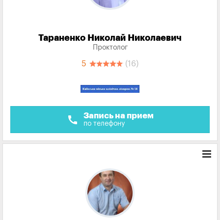
Тараненко Николай Николаевич
Проктолог
5
(16)
Запись на прием
call
по телефону