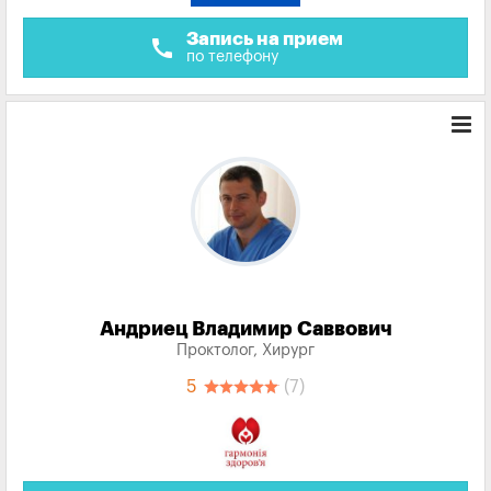
Запись на прием
call
по телефону
Андриец Владимир Саввович
Проктолог, Хирург
5
(7)