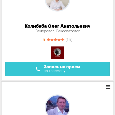
Колибаба Олег Анатольевич
Венеролог, Сексопатолог
5
(15)
Запись на прием
call
по телефону