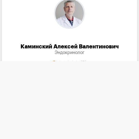
Каминский Алексей Валентинович
Эндокринолог
5
(5)
Запись на прием
call
по телефону