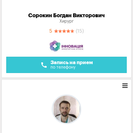
Сорокин Богдан Викторович
Хирург
5
(15)
Запись на прием
call
по телефону