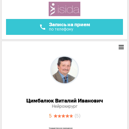
Запись на прием
call
по телефону
Цимбалюк Виталий Иванович
Нейрохирург
5
(5)