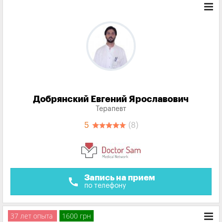
Добрянский Евгений Ярославович
Терапевт
5
(8)
Запись на прием
call
по телефону
37 лет опыта
1600 грн