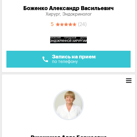
Боженко Александр Васильевич
Хирург, Эндокринолог
5
(24)
Запись на прием
call
по телефону