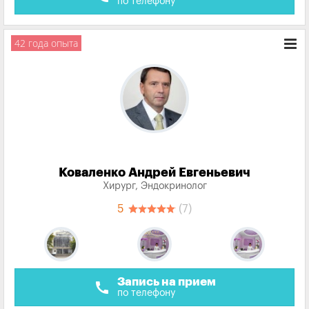
по телефону
42 года опыта
Коваленко Андрей Евгеньевич
Хирург, Эндокринолог
5
(7)
Запись на прием
call
по телефону