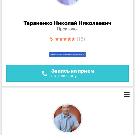
Тараненко Николай Николаевич
Проктолог
5
(16)
Запись на прием
call
по телефону