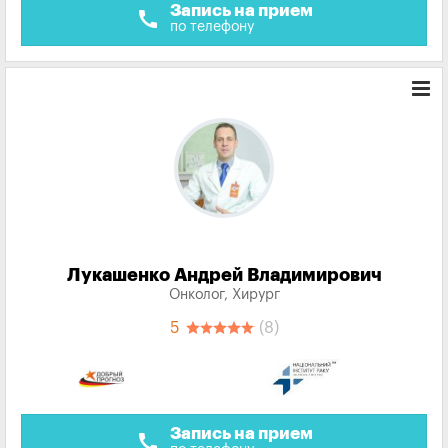
Запись на прием
call
по телефону
Лукашенко Андрей Владимирович
Онколог, Хирург
5
(8)
Запись на прием
call