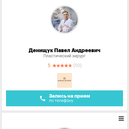
Денищук Павел Андреевич
Пластический хирург
5
(10)
Запись на прием
call
по телефону