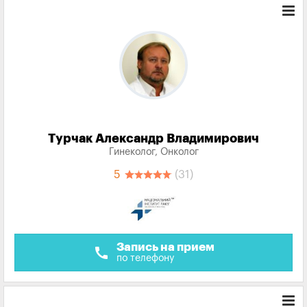
Турчак Александр Владимирович
Гинеколог, Онколог
5
(31)
Запись на прием
call
по телефону