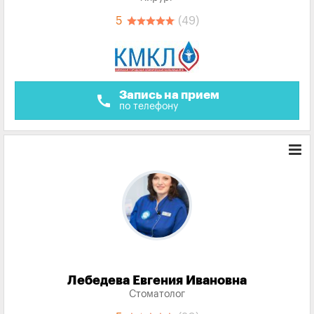
5
(49)
Запись на прием
call
по телефону
Лебедева Евгения Ивановна
Стоматолог