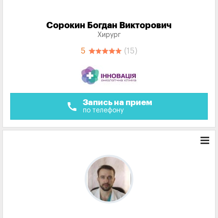
Сорокин Богдан Викторович
Хирург
5
(15)
Запись на прием
call
по телефону