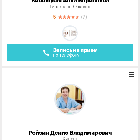
Винницкая Алла Борисовна
Гинеколог, Онколог
5
(7)
Запись на прием
call
по телефону
Рейзин Денис Владимирович
Хирург