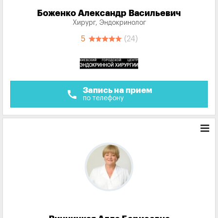
Боженко Александр Васильевич
Хирург, Эндокринолог
5
(24)
Запись на прием
call
по телефону