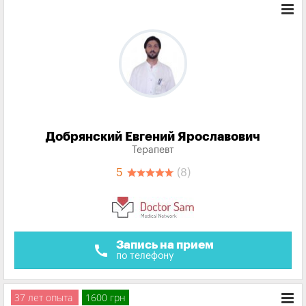
Добрянский Евгений Ярославович
Терапевт
5
(8)
Запись на прием
call
по телефону
37 лет опыта
1600 грн