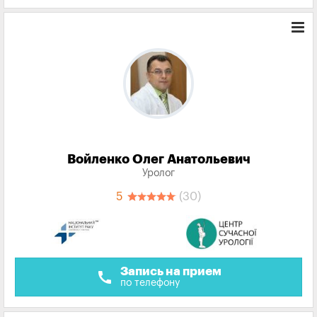
Войленко Олег Анатольевич
Уролог
5
(30)
Запись на прием
call
по телефону