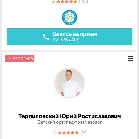
5
(20)
Запись на прием
call
по телефону
27 лет опыта
Терпиловский Юрий Ростиславович
Детский ортопед-травматолог
5
(9)