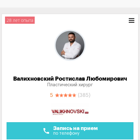
28 лет опыта
Валихновский Ростислав Любомирович
Пластический хирург
5
(385)
Запись на прием
call
по телефону