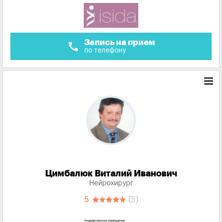
Запись на прием
call
по телефону
Цимбалюк Виталий Иванович
Нейрохирург
5
(5)