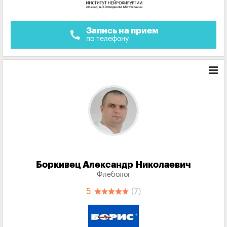
Запись на прием
call
по телефону
Боркивец Александр Николаевич
Флеболог
5
(7)