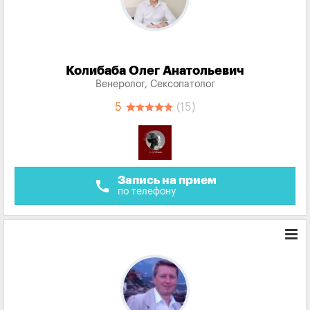
Колибаба Олег Анатольевич
Венеролог, Сексопатолог
5
(15)
Запись на прием
call
по телефону