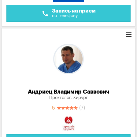
Запись на прием
call
по телефону
Андриец Владимир Саввович
Проктолог, Хирург
5
(7)