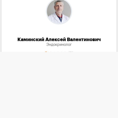
Каминский Алексей Валентинович
Эндокринолог
5
(5)
Запись на прием
call
по телефону