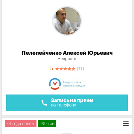
Пелепейченко Алексей Юрьевич
Невролог
5
(11)
Запись на прием
call
по телефону
33 года опыта
490 грн