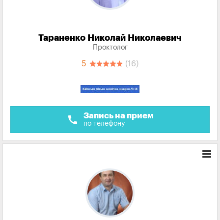
Тараненко Николай Николаевич
Проктолог
5
(16)
Запись на прием
call
по телефону