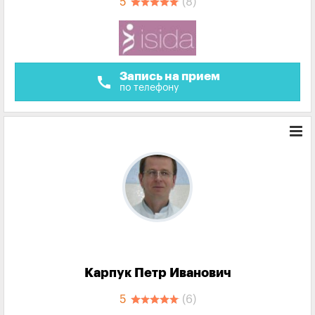
5
(8)
Запись на прием
call
по телефону
Карпук Петр Иванович
5
(6)