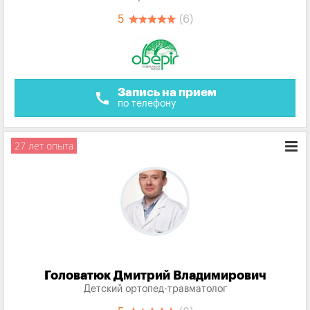
5
(6)
Запись на прием
call
по телефону
27 лет опыта
Головатюк Дмитрий Владимирович
Детский ортопед-травматолог