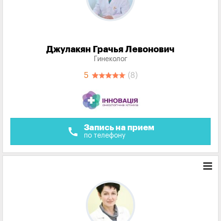
Джулакян Грачья Левонович
Гинеколог
5
(8)
Запись на прием
call
по телефону