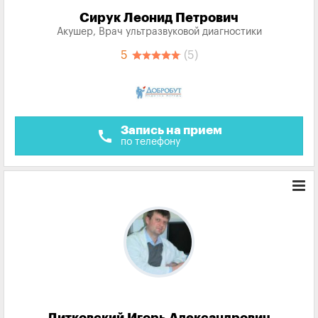
Сирук Леонид Петрович
Акушер, Врач ультразвуковой диагностики
5
(5)
Запись на прием
call
по телефону