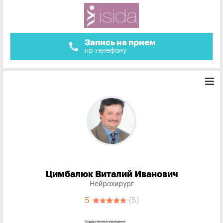
Запись на прием
call
по телефону
Цимбалюк Виталий Иванович
Нейрохирург
5
(5)