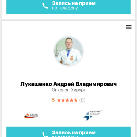
Запись на прием
call
по телефону
Лукашенко Андрей Владимирович
Онколог, Хирург
5
(8)
Запись на прием
call