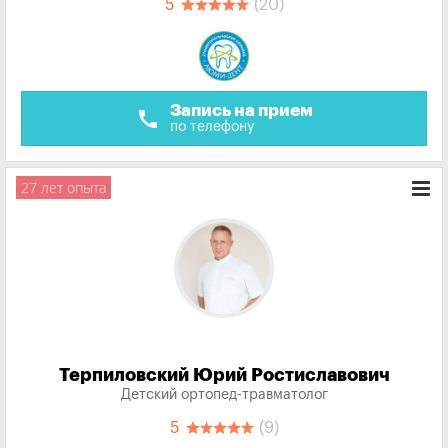
5
(20)
Запись на прием
call
по телефону
27 лет опыта
Терпиловский Юрий Ростиславович
Детский ортопед-травматолог
5
(9)