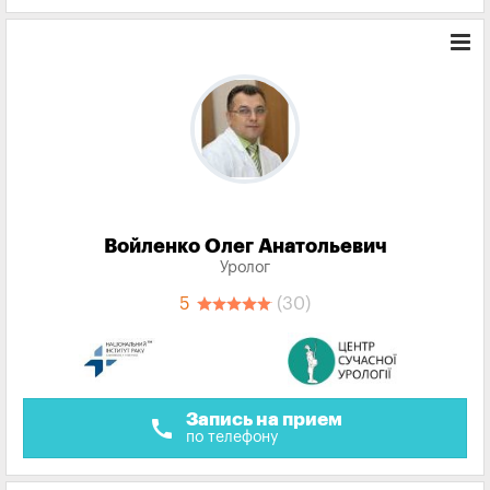
Войленко Олег Анатольевич
Уролог
5
(30)
Запись на прием
call
по телефону