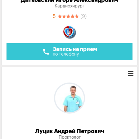
Дитковский Игорь Александрович
Кардиохирург
5
(9)
Запись на прием
call
по телефону
Луцик Андрей Петрович
Проктолог