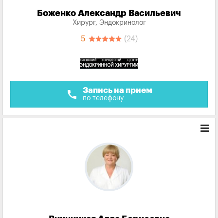
Боженко Александр Васильевич
Хирург, Эндокринолог
5
(24)
Запись на прием
call
по телефону