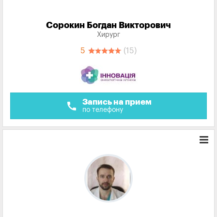
Сорокин Богдан Викторович
Хирург
5
(15)
Запись на прием
call
по телефону