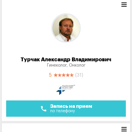
Турчак Александр Владимирович
Гинеколог, Онколог
5
(31)
Запись на прием
call
по телефону