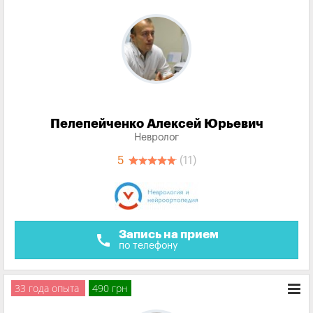
Пелепейченко Алексей Юрьевич
Невролог
5
(11)
Запись на прием
call
по телефону
33 года опыта
490 грн