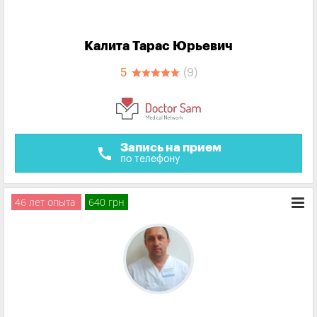
Калита Тарас Юрьевич
5
(9)
Запись на прием
call
по телефону
46 лет опыта
640 грн