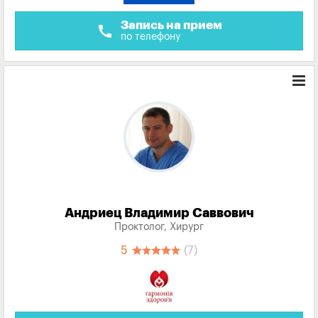
Запись на прием
call
по телефону
Андриец Владимир Саввович
Проктолог, Хирург
5
(7)