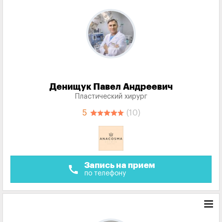
Денищук Павел Андреевич
Пластический хирург
5
(10)
Запись на прием
call
по телефону