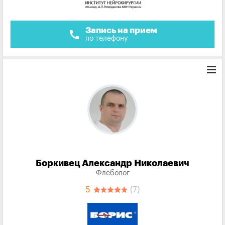
Запись на прием
call
по телефону
Боркивец Александр Николаевич
Флеболог
5
(7)