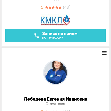
5
(49)
Запись на прием
call
по телефону
Лебедева Евгения Ивановна
Стоматолог