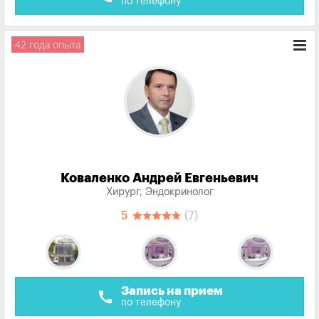
по телефону
42 года опыта
Коваленко Андрей Евгеньевич
Хирург, Эндокринолог
5
(7)
Запись на прием
call
по телефону