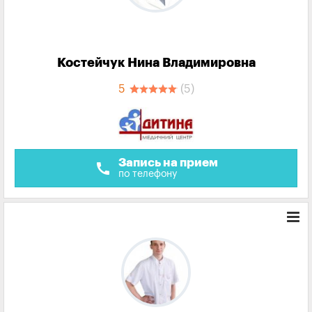
Костейчук Нина Владимировна
5
(5)
Запись на прием
call
по телефону