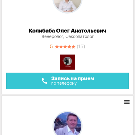
Колибаба Олег Анатольевич
Венеролог, Сексопатолог
5
(15)
Запись на прием
call
по телефону