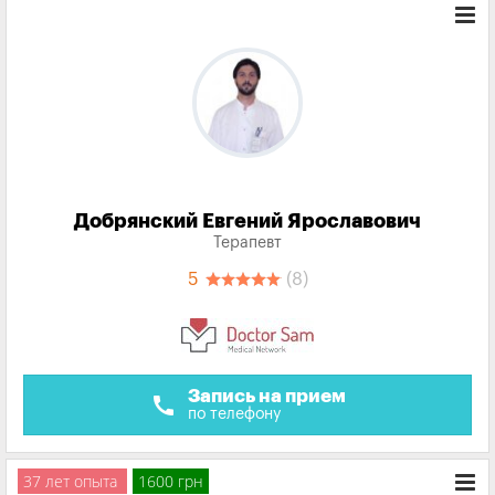
Добрянский Евгений Ярославович
Терапевт
5
(8)
Запись на прием
call
по телефону
37 лет опыта
1600 грн