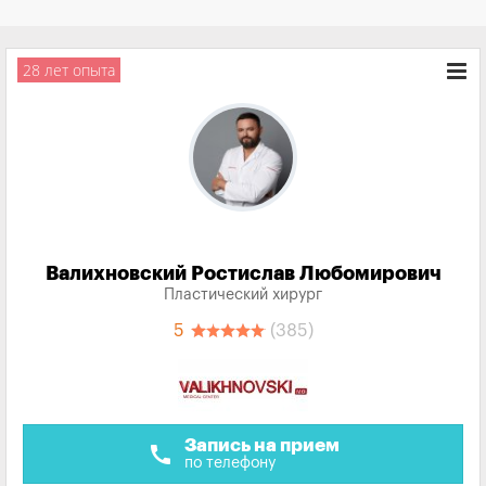
28 лет опыта
Валихновский Ростислав Любомирович
Пластический хирург
5
(385)
Запись на прием
call
по телефону