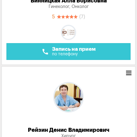
Винницкая Алла Борисовна
Гинеколог, Онколог
5
(7)
Запись на прием
call
по телефону
Рейзин Денис Владимирович
Хирург