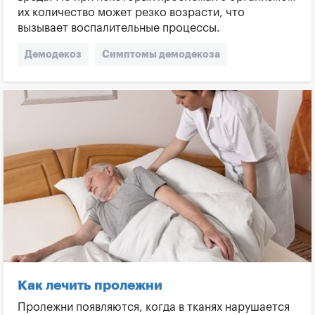
их количество может резко возрасти, что
вызывает воспалительные процессы.
Демодекоз
Симптомы демодекоза
Причины демодекоза
Подкожный клещ
Воспаление кожи
Demodex
Ослабленный иммунитет
Как лечить демодекоз
Мази от демодекоза
Соскоб на демодекоз
Как лечить пролежни
Пролежни появляются, когда в тканях нарушается