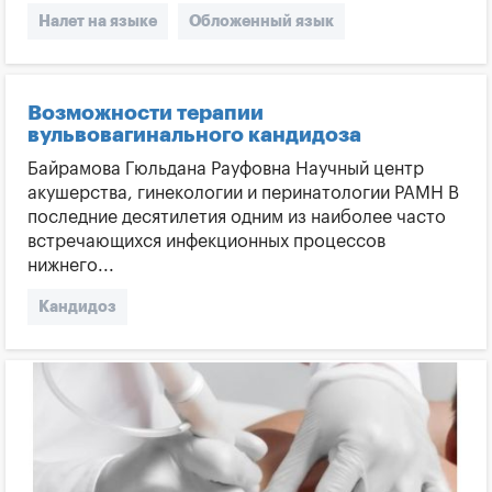
Налет на языке
Обложенный язык
Неприятный запах изо рта
Почему появляется налет на языке
Возможности терапии
вульвовагинального кандидоза
Налет на языке и заболевания
Заболевания ЖКТ
Байрамова Гюльдана Рауфовна Научный центр
Заболевания печени
акушерства, гинекологии и перинатологии РАМН В
последние десятилетия одним из наиболее часто
Стоматологические заболевания
встречающихся инфекционных процессов
нижнего...
Дефицит витаминов
Кандидоз ротовой полости
Кандидоз
Белый язык
Желтый язык
Кишечн