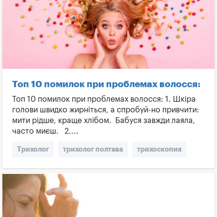
Топ 10 помилок при проблемах волосся:
Топ 10 помилок при проблемах волосся: 1. Шкіра
голови швидко жирніться, а спробуй-но привчити:
мити рідше, краще хлібом. Бабуся завжди лаяла,
часто миєш. 2....
Трихолог
трихолог полтава
трихоскопия