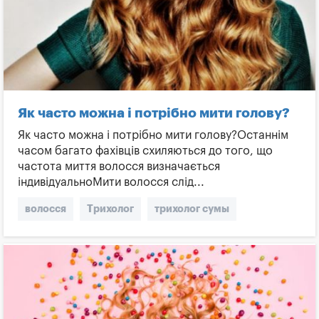
Як часто можна і потрібно мити голову?
Як часто можна і потрібно мити голову?Останнім
часом багато фахівців схиляються до того, що
частота миття волосся визначається
індивідуальноМити волосся слід...
волосся
Трихолог
трихолог сумы