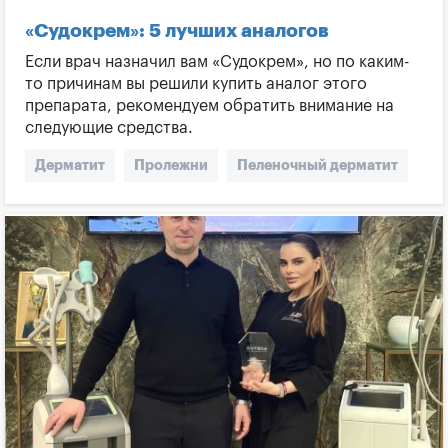
«Судокрем»: 5 лучших аналогов
Если врач назначил вам «Судокрем», но по каким-
то причинам вы решили купить аналог этого
препарата, рекомендуем обратить внимание на
следующие средства.
Дерматит
Пролежни
Пеленочный дерматит
Судокрем
Аналоги Судокрема
Экзема
Пантестин-Дарница
Лечение пролежней
Опрелости
Лечение пеленочного дерматита
Атопический дерматит
Сухая кожа
Деситин
Цинковая мазь
Афлокрем Эмолиент
Белобаза