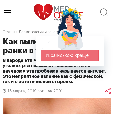
Статьи
Дерматология и венерология
Заеда
Как вылечить «заеды» –
ранки в уголках рта
Українською краще →
В народе эти маленькие ранки-полосочки в
уголках рта называют «заедами», а по-
научному эта проблема называется ангулит.
Это неприятное явление как с физической,
так и с эстетической стороны.
15 марта, 2019 год
2991