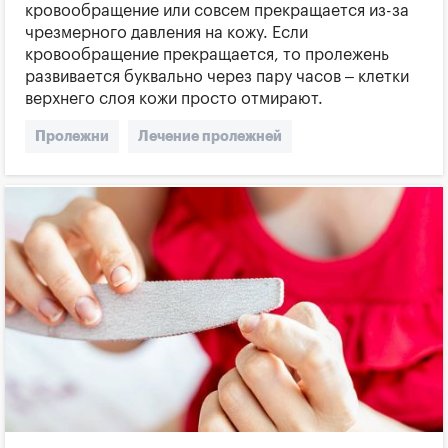
кровообращение или совсем прекращается из-за
чрезмерного давления на кожу. Если
кровообращение прекращается, то пролежень
развивается буквально через пару часов – клетки
верхнего слоя кожи просто отмирают.
Пролежни
Лечение пролежней
Причины пролежней
Мази от пролежней
Раны на теле
Лежачие больные
Нарушение кровообращения
Уход за человеком с пролежнями
Лечение ран