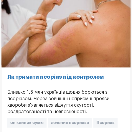
Як тримати псоріаз під контролем
Близько 1.5 млн українців щодня борються з
псоріазом. Через зовнішні неприємні прояви
хвороби з’являється відчуття скутості,
роздратованості та невпевненості.
он клиник сумы
лечение псориаза
Псориаз