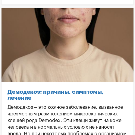
Сальные железы
Как лечить атерому
Что такое атерома
Атерома или жировик
Симптомы атеромы
Удаление атеромы
Где обычно бывают атеромы
Уплотнение под кожей
Киста сальной железы
Демодекоз: причины, симптомы,
лечение
Демодекоз – это кожное заболевание, вызванное
чрезмерным размножением микроскопических
клещей рода Demodex. Эти клещи живут на коже
человека и в нормальных условиях не наносят
вреда. Но при некоторых проблемах с организмом