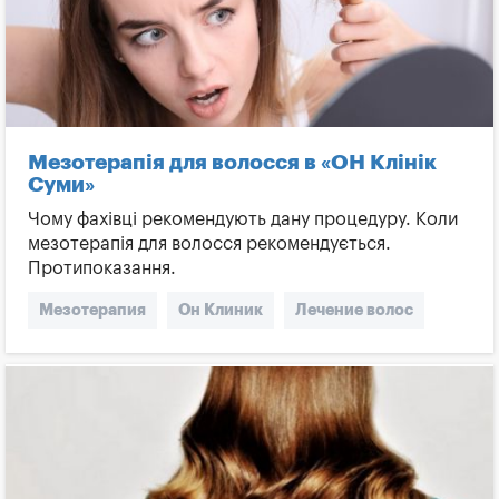
Мезотерапія для волосся в «ОН Клінік
Суми»
Чому фахівці рекомендують дану процедуру. Коли
мезотерапія для волосся рекомендується.
Протипоказання.
Мезотерапия
Он Клиник
Лечение волос
Укрепление волос
Омоложение
Улучшение роста волос
Биоактивные вещества
Трихолог