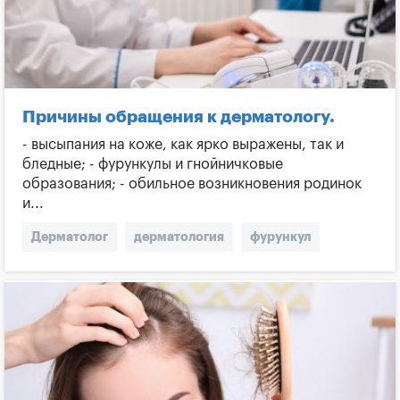
Причины обращения к дерматологу.
- высыпания на коже, как ярко выражены, так и
бледные; - фурункулы и гнойничковые
образования; - обильное возникновения родинок
и...
Дерматолог
дерматология
фурункул
Родинка
Кожный зуд
Зуд
Прыщи
Угри
Высыпания