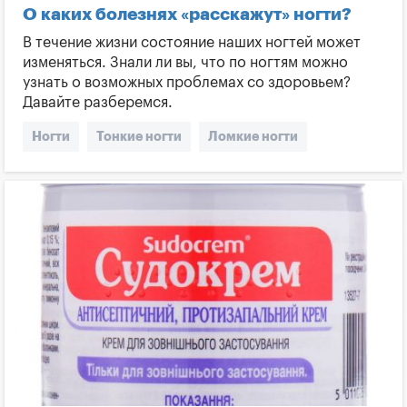
О каких болезнях «расскажут» ногти?
В течение жизни состояние наших ногтей может
изменяться. Знали ли вы, что по ногтям можно
узнать о возможных проблемах со здоровьем?
Давайте разберемся.
Ногти
Тонкие ногти
Ломкие ногти
Пятна на ногтях
Полоски на ногтях
Синюшные ногти
Желтые ногти
Ногти и заболевания
Состояние ногтей
Изгибы на ногтях
Мягкие ногти
Травмы ногтей
Меланома