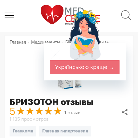
Главная
Медикаменты
БРИЗОТОН
Отзывы
Українською краще →
БРИЗОТОН
отзывы
5
share
1
отзыв
1 135 просмотров
Глаукома
Глазная гипертензия