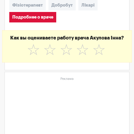
Фізіотерапевт
Добробут
Лікарі
Подробнее о враче
Как вы оцениваете работу врача Акулова Інна?
☆
☆
☆
☆
☆
Реклама