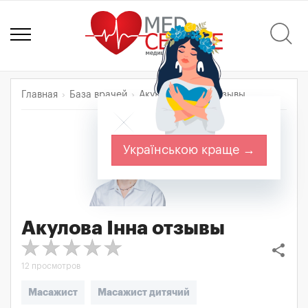
Главная
База врачей
Акулова Інна
Отзывы
Українською краще →
Акулова Інна
отзывы
share
12 просмотров
Масажист
Масажист дитячий