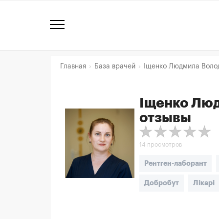
Главная
База врачей
Іщенко Людмила Воло
Іщенко Лю
отзывы
14 просмотров
Рентген-лаборант
Добробут
Лікарі