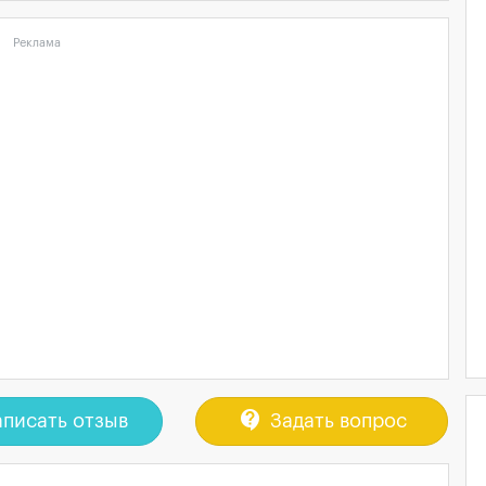
Реклама
contact_support
писать отзыв
Задать вопрос