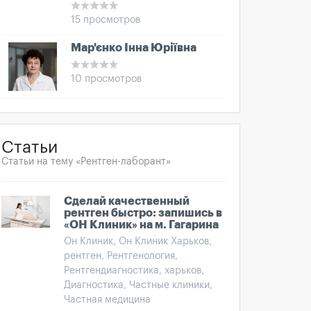
15 просмотров
Мар'єнко Інна Юріївна
10 просмотров
Статьи
Статьи на тему «Рентген-лаборант»
Сделай качественный
рентген быстро: запишись в
«ОН Клиник» на м. Гагарина
Он Клиник, Он Клиник Харьков,
рентген, Рентгенология,
Рентгендиагностика, харьков,
Диагностика, Частные клиники,
Частная медицина