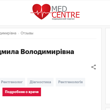
димирівна
Отзывы
дмила Володимирівна
share
Рентгенолог
Діагностика
Рентгенологія
Подробнее о враче