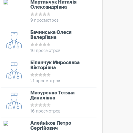
Мартинчук Наталія
Олександрівна
9 просмотров
Бачинська Олеся
Валеріївна
16 просмотров
Біланчук Мирослава
Вікторівна
21 просмотров
Мазуренко Тетяна
Данилівна
16 просмотров
Алейніков Петро
Сергійович