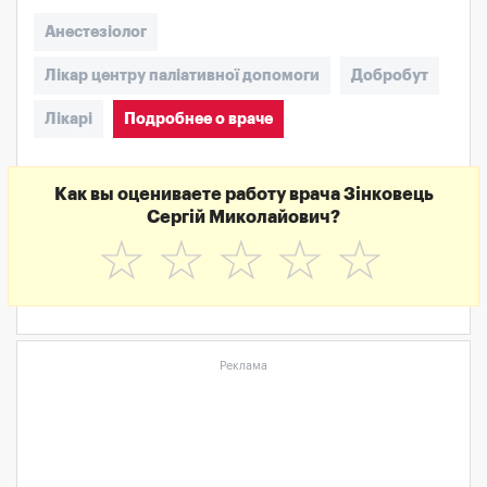
Анестезіолог
Лікар центру паліативної допомоги
Добробут
Лікарі
Подробнее о враче
Как вы оцениваете работу врача Зінковець
Сергій Миколайович?
☆
☆
☆
☆
☆
Реклама