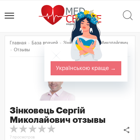
Главная
База врачей
Зінковець Сергій Миколайович
Отзывы
Українською краще →
Зінковець Сергій
Миколайович
отзывы
share
7 просмотров