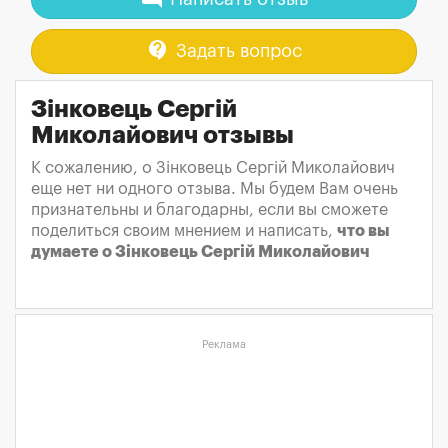
contact_support
Задать вопрос
Зінковець Сергій
Миколайович отзывы
К сожалению, о Зінковець Сергій Миколайович
еще нет ни одного отзыва. Мы будем Вам очень
признательны и благодарны, если вы сможете
поделиться своим мнением и написать,
что вы
думаете о Зінковець Сергій Миколайович
Реклама