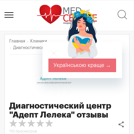
Главная
Клиники
Диагностический центр "Адепт Лелека"
Отзывы
Українською краще →
Диагностический центр
"Адепт Лелека"
отзывы
share
110 просмотров