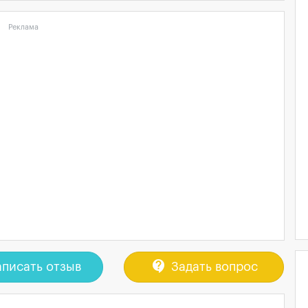
Реклама
contact_support
писать отзыв
Задать вопрос