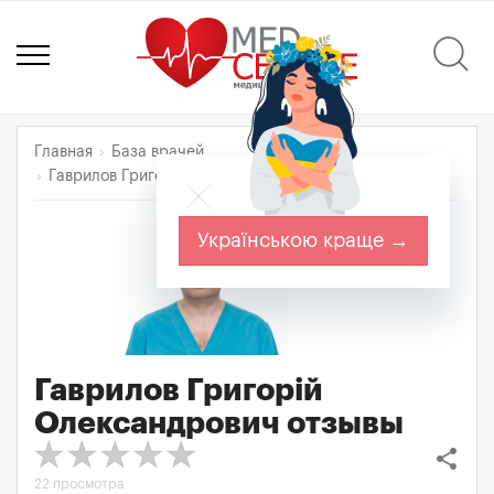
Главная
База врачей
Гаврилов Григорій Олександрович
Отзывы
Українською краще →
Гаврилов Григорій
Олександрович
отзывы
share
22 просмотра