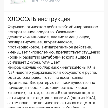
1670 просмотров
ХЛОСОЛЬ инструкция
Фармакологическое действиеКомбинированное
лекарственное средство. Оказывает
дезинтоксикационное, плазмозамещающее,
регидратирующее, диуретическое,
противошоковое, антиагрегантное действие.
Уменьшает гиповолемию, препятствует сгущению
крови и развитию метаболического ацидоза,
усиливает диурез, улучшает
микроциркуляцию.ФармакокинетикаИоны К+ и
Na+ недолго удерживаются в сосудистом русле,
быстро распределяются по всем тканям
организма. Экстретируются преимущественно
почками, в небольших количествах - через
кишечник, потом, слезами.В организме ацетат
активируется в ацетил-коэнзим А (ацетил-КоА),
затем основное количество активного ацетата
полностью окисляется в цикле Кребса до