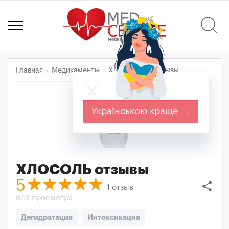
Главная
Медикаменты
ХЛОСОЛЬ
Отзывы
Українською краще →
ХЛОСОЛЬ
отзывы
5
share
1
отзыв
843 просмотра
Дегидратация
Интоксикация