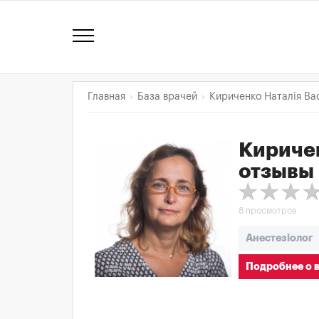
Главная
База врачей
Кириченко Наталія Ва
Киричен
отзывы
8 просмотров
Анестезіолог
Подробнее о 