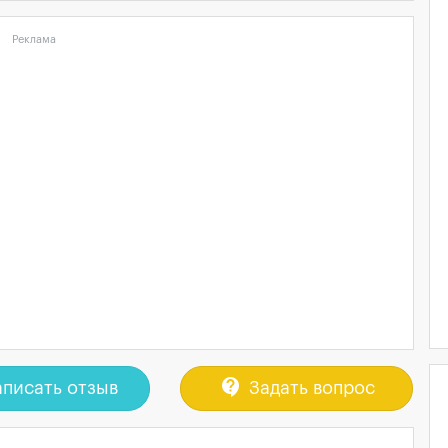
Реклама
contact_support
писать отзыв
Задать вопрос