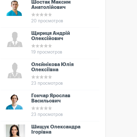
Шостак Максим
Анатолійович
20 просмотров
Щириця Андрій
Олексійович
19 просмотров
Олєйнікова Юлія
Олексіївна
23 просмотров
Гончар Ярослав
Васильович
23 просмотров
Шищук Олександра
Ігорівна