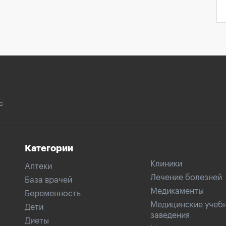
с
Категории
Клиники
Аптеки
Лечение болезней
База врачей
Медикаменты
Беременность
Медицинские учеб
Дети
заведения
Диеты