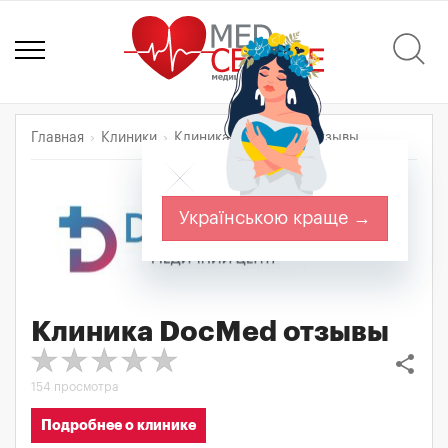
Главная
Клиники
Клиника DocMed
Отзывы
Українською краще →
Клиника DocMed
отзывы
share
154 просмотра
Подробнее о клинике