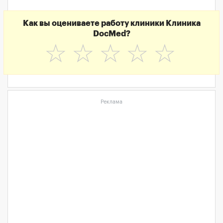
Как вы оцениваете работу клиники Клиника
DocMed?
☆
☆
☆
☆
☆
Реклама