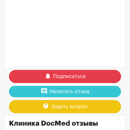
notifications
Подписаться
comment
Написать отзыв
contact_support
Задать вопрос
Клиника DocMed отзывы