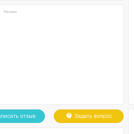
Реклама
contact_support
писать отзыв
Задать вопрос